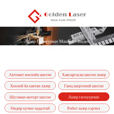
Лазер Гагнуурын Машин - Видео
Гэр
Видео
Автомат хоолойн шилэн
Хавсаргасан шилэн лазер
лазер хэрчих машин P-(A)
хэрчих машин
Хоолой ба хавтан лазер
Ганц ширээний шилэн
цуврал
хэрчих машин
лазер зүсэх машин GF
Шугаман моторт шилэн
Лазер гагнуурчин
цуврал
лазер хэрчих машин-GF-
Өндөр хүчин чадалтай
Робот лазер хэрчих