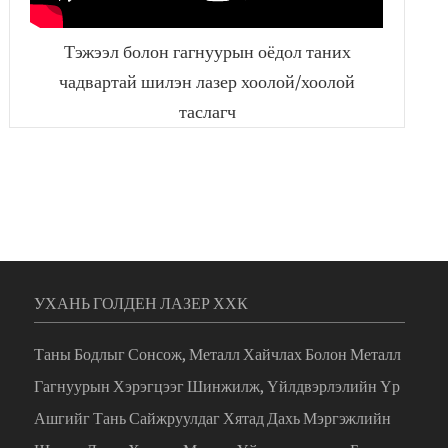
Тэжээл болон гагнуурын оёдол таних
чадвартай шилэн лазер хоолой/хоолой
таслагч
УХАНЬ ГОЛДЕН ЛАЗЕР ХХК
Таны Бодлыг Сонсож, Металл Хайчлах Болон Металл
Гагнуурын Хэрэгцээг Шинжилж, Үйлдвэрлэлийн Үр
Ашгийг Тань Сайжруулдаг Хятад Дахь Мэргэжлийн