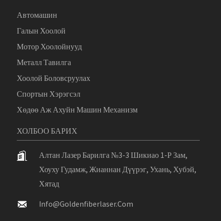
Автомашин
Галын Хоолой
Мотор Хоолойнууд
Металл Тавилга
Хоолой Боловсруулах
Спортын Хэрэгсэл
Хөдөө Аж Ахуйн Машин Механизм
ХОЛБОО БАРИХ
Алтан Лазер Барилга №3-3 Шикиао 1-Р Зам,
Хоуху Гудамж, Жианнан Дүүрэг, Ухань, Хубэй,
Хятад
Info@goldenfiberlaser.com