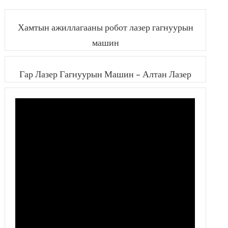
6060
лазер хэрчих машин
машин
Хамтын ажиллагааны робот лазер гагнуурын
машин
Гар Лазер Гагнуурын Машин – Алтан Лазер