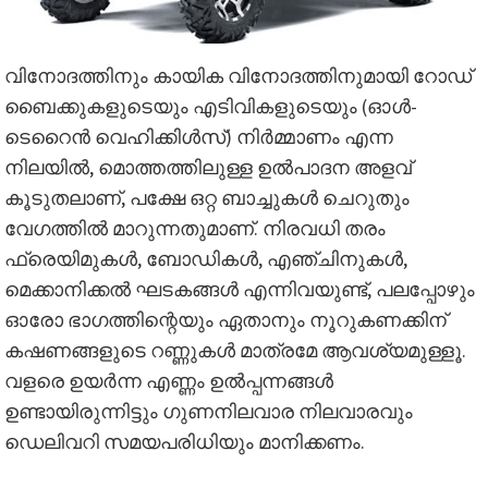
വിനോദത്തിനും കായിക വിനോദത്തിനുമായി റോഡ്
ബൈക്കുകളുടെയും എടിവികളുടെയും (ഓൾ-
ടെറൈൻ വെഹിക്കിൾസ്) നിർമ്മാണം എന്ന
നിലയിൽ, മൊത്തത്തിലുള്ള ഉൽ‌പാദന അളവ്
കൂടുതലാണ്, പക്ഷേ ഒറ്റ ബാച്ചുകൾ ചെറുതും
വേഗത്തിൽ മാറുന്നതുമാണ്. നിരവധി തരം
ഫ്രെയിമുകൾ, ബോഡികൾ, എഞ്ചിനുകൾ,
മെക്കാനിക്കൽ ഘടകങ്ങൾ എന്നിവയുണ്ട്, പലപ്പോഴും
ഓരോ ഭാഗത്തിന്റെയും ഏതാനും നൂറുകണക്കിന്
കഷണങ്ങളുടെ റണ്ണുകൾ മാത്രമേ ആവശ്യമുള്ളൂ.
വളരെ ഉയർന്ന എണ്ണം ഉൽപ്പന്നങ്ങൾ
ഉണ്ടായിരുന്നിട്ടും ഗുണനിലവാര നിലവാരവും
ഡെലിവറി സമയപരിധിയും മാനിക്കണം.