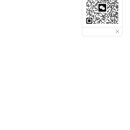
വുഹാൻ ഗോൾഡൻ ലേസർ കമ്പനി, ലിമിറ്റഡ്.
ചൈനയിലെ നിങ്ങളുടെ പ്രൊഫഷണൽ ഫൈബർ
ലേസർ കട്ടിംഗ് മെഷീൻ നിർമ്മാതാക്കൾ, നിങ്ങളുടെ
മനസ്സ് ശ്രദ്ധിക്കുകയും മെറ്റൽ കട്ടിംഗും മെറ്റൽ
വെൽഡിംഗ് ആവശ്യകതകളും വിശകലനം
ചെയ്യുകയും നിങ്ങളുടെ ഉൽപ്പാദനക്ഷമത
മെച്ചപ്പെടുത്തുകയും ചെയ്യുന്നു.നിങ്ങളുടെ
അന്വേഷണം ഞങ്ങൾക്ക് അയയ്ക്കുക, നിങ്ങളുടെ
വിശദാംശ വ്യവസായത്തിന് സാധ്യമായ ഒരു