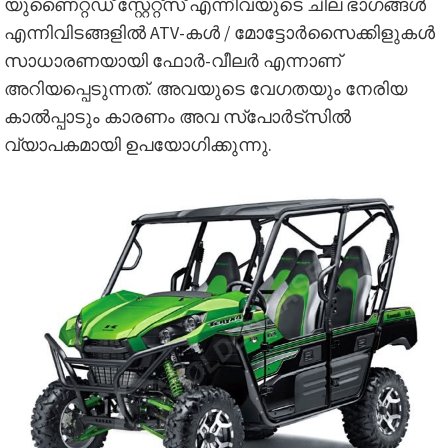
യുണൈറ്റഡ് സ്റ്റേറ്റ്സ് എന്നിവയുടെ ചില ഭാഗങ്ങൾ
എന്നിവിടങ്ങളിൽ ATV-കൾ / മോട്ടോർസൈക്കിളുകൾ
സാധാരണയായി ഫോർ-വീലർ എന്നാണ്
അറിയപ്പെടുന്നത്. അവയുടെ വേഗതയും നേരിയ
കാൽപ്പാടും കാരണം അവ സ്പോർട്സിൽ
വ്യാപകമായി ഉപയോഗിക്കുന്നു.