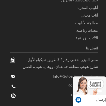
خط أنابيب إطفاء الحريق
أنابيب المحرك
أثاث معدني
معالجة الأنابيب
معدات رياضية
الآلات الزراعية
اتصل بنا
مبنى الليزر الذهبي رقم 3-3 طريق شيكياو الأول،
شارع هوهو، منطقة جيانغنان، ووهان، هوبى، الصين
Info@goldenfiberlaser.com
+86 027 6175 01 09
+86 15802739301
إرسال