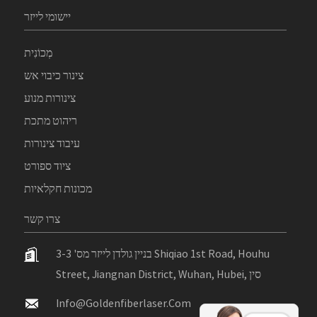
יישומי לייזר
מְכוֹנִית
צינור כיבוי אש
צינורות מנוע
ריהוט מתכת
עיבוד צינורות
ציוד ספורט
מכונות חקלאיות
צרו קשר
בניין גולדן לייזר מס' 3-3 Shiqiao 1st Road, Houhu
Street, Jiangnan District, Wuhan, Hubei, סין
Info@goldenfiberlaser.com