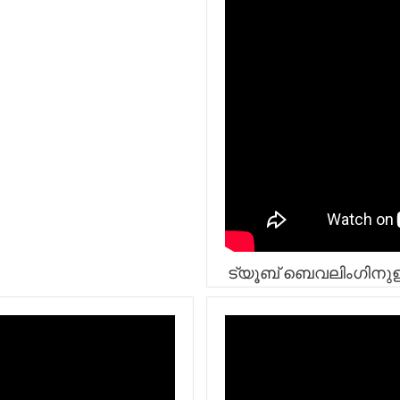
ട്യൂബ് ബെവലിംഗിനുള