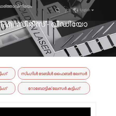
ാര്ത്താവിനിമയം
/
English
ി-(എ) സീരീസ് - വീഡിയോ
ിംഗ്
സിംഗിൾ ടേബിൾ ഫൈബർ ലേസർ
കട്ട് മെഷീൻ GF സീരീസ്
ംഗ്
റോബോട്ടിക് ലേസർ കട്ടിംഗ്
മെഷീൻ