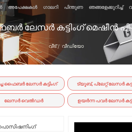
ൻ
അപേക്ഷകൾ
ഗാലറി
പിന്തുണ
ഞങ്ങളേക്കുറിച്ച്
വ
 ഫൈബർ ലേസർ കട്ടിംഗ് മെഷീൻ പ
വീട്
വീഡിയോ
്ച ഫൈബർ ലേസർ കട്ടിംഗ്
ട്യൂബ്, പ്ലേറ്റ് ലേസർ കട്ട
മെഷീൻ
മെഷീൻ
ലേസർ വെൽഡർ
ഉയർന്ന പവർ ലേസർ കട്ടി
മെഷീൻ
വൽ പൊസിഷനിംഗ്