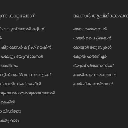
പന്ന കാറ്റലോഗ്
ലേസർ ആപ്ലിക്കേഷ
 & ട്യൂബ് ലേസർ കട്ടിംഗ്
ഓട്ടോമൊബൈൽ
ൻ
ഫയർ പൈപ്പ്‌ലൈൻ
 ഷീറ്റ് ലേസർ കട്ടിംഗ് മെഷീൻ
മോട്ടോർ ട്യൂബുകൾ
 പ്ലേറ്റും ട്യൂബ് ലേസർ
മെറ്റൽ ഫർണിച്ചർ
ഗ് മെഷീനും
ട്യൂബ് പ്രോസസ്സിംഗ്
ടിക് ആം 3D ലേസർ കട്ടിംഗ്
കായിക ഉപകരണങ്ങൾ
 വെൽഡിംഗ് മെഷീൻ
കാർഷിക യന്ത്രങ്ങൾ
ും ലോഹേതരവുമായ ലേസർ
ഗ് മെഷീൻ
 വീഡിയോ
ക്തൃ വശം