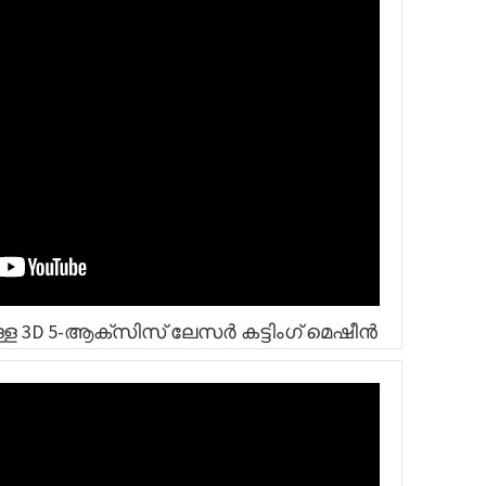
്ള 3D 5-ആക്സിസ് ലേസർ കട്ടിംഗ് മെഷീൻ