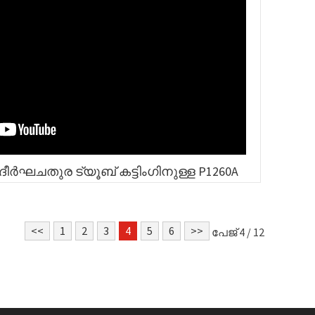
ീൽ ദീർഘചതുര ട്യൂബ് കട്ടിംഗിനുള്ള P1260A
<<
1
2
3
4
5
6
>>
പേജ് 4 / 12