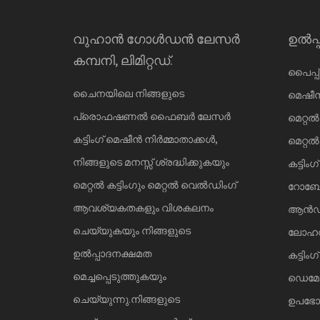
വുഹാൻ ഗോൾഡൻ ലേസർ
ഉൽപ്
കമ്പനി, ലിമിറ്റഡ്.
പൈപ്പ്
ചൈനയിലെ നിങ്ങളുടെ
മെഷീ
പ്രൊഫഷണൽ ഫൈബർ ലേസർ
മെറ്റൽ
കട്ടിംഗ് മെഷീൻ നിർമ്മാതാക്കൾ,
മെറ്റൽ
നിങ്ങളുടെ മനസ്സ് ശ്രദ്ധിക്കുകയും
കട്ടിം
മെറ്റൽ കട്ടിംഗും മെറ്റൽ വെൽഡിംഗ്
റോബോട്
ആവശ്യകതകളും വിശകലനം
ആൻഡ്
ചെയ്യുകയും നിങ്ങളുടെ
ലോഹവ
ഉൽപ്പാദനക്ഷമത
കട്ടിം
മെച്ചപ്പെടുത്തുകയും
ഡെമോ
ചെയ്യുന്നു.നിങ്ങളുടെ
ഉപഭോ