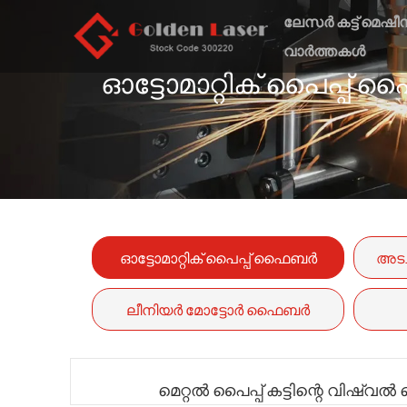
ലേസർ കട്ട് മെഷീ
വാർത്തകൾ
ഓട്ടോമാറ്റിക് പൈപ്പ്
ഓട്ടോമാറ്റിക് പൈപ്പ് ഫൈബർ
അടച
ലേസർ കട്ടിംഗ് മെഷീൻ പി-(എ)
ലീനിയർ മോട്ടോർ ഫൈബർ
സീരീസ്
ലേസർ കട്ടിംഗ് മെഷീൻ-GF-6060
മെറ്റൽ പൈപ്പ് കട്ടിന്റെ വിഷ്