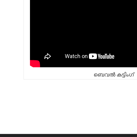
ബെവൽ കട്ടിംഗ്