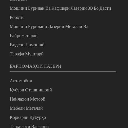
Мошини Буридан Ва Кафшери Лазерии 3D Бо Дасти
Роботӣ
Мошини Буридани Лазерии Металлӣ Ва
Ғайриметаллӣ
Видеои Намоишӣ
Тарафи Муштарӣ
БАРНОМАҲОИ ЛАЗЕРӢ
Автомобил
Қубури Оташнишонӣ
Найчаҳои Моторӣ
Мебели Металлӣ
Коркарди Қубурҳо
Таҷҳизоти Варзишӣ