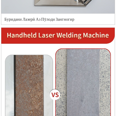
Буридани Лазерӣ Аз Пӯлоди Зангногир