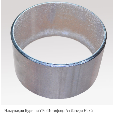
Намунаҳои Буриши Y Бо Истифода Аз Лазери Нахӣ