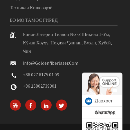
Техникаи Кишоварзӣ
БО МО ТАМОС ГИРЕД
Бинои Лазерии Тиллоӣ №3-3 Шиқиао 1-Ум,
Кӯчаи Хоуҳу, Ноҳияи Ҷяннан, Вуҳан, Ҳубей,
Чин
Info@goldenfiberlaser.com
+86 027 6175 01 09
+86 15802739301
Дархост
фиристед
WhatsApp