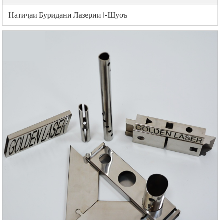
Натиҷаи Буридани Лазерии I-Шуоъ