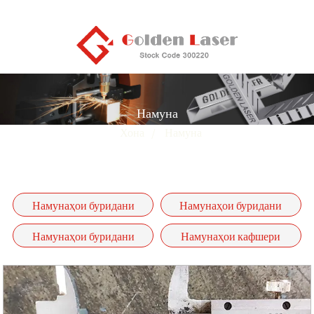
Намуна
Хона
Намуна
Намунаҳои буридани
Намунаҳои буридани
лазерӣ барои қубур ва
лазерӣ аз варақаи металлӣ
Намунаҳои буридани
Намунаҳои кафшери
найча
лазерии роботи 3D
лазерӣ