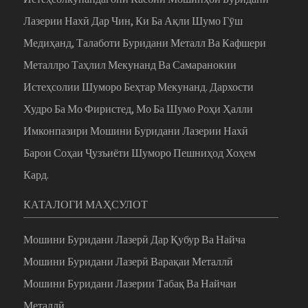
Лазерии Нахӣ Дар Чин, Ки Ба Ақли Шумо Гӯш
Медиҳанд, Талаботи Буридани Металл Ва Кафшери
Металлро Таҳлил Мекунанд Ва Самаранокии
Истеҳсолии Шуморо Беҳтар Мекунанд. Дархости
Худро Ба Мо Фиристед, Мо Ба Шумо Роҳи Ҳалли
Имконпазири Мошини Буридани Лазерии Нахӣ
Барои Соҳаи Ҷузъиёти Шуморо Пешниҳод Хоҳем
Кард.
КАТАЛОГИ МАҲСУЛОТ
Мошини Буридани Лазерӣ Дар Қубур Ва Найча
Мошини Буридани Лазерӣ Варақаи Металлӣ
Мошини Буридани Лазерии Табақ Ва Найчаи
Металлӣ