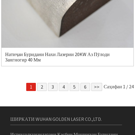
Натиҷаи Буридани Нахи Лазерии 20KW Аз Пӯлоди
Зангногир 40 Мм
Саҳифаи 1 / 24
1
2
3
4
5
6
>>
ШИРКАТИ WUHAN GOLDEN LASER CO.,LTD.
Истеҳсолкунандагони Касбии Мошинҳои Буридани