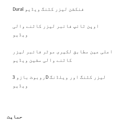
Dural فنکشن لیزر کٹنگ ویڈیو
اوپن ٹائپ فائبر لیزر کاٹنے والی
ویڈیو
اعلی عین مطابق لکیری موٹر فائبر لیزر
کاٹنے والی مشین ویڈیو
روبوٹ بازو 3D لیزر کٹنگ اور ویلڈنگ
ویڈیو
حمایت