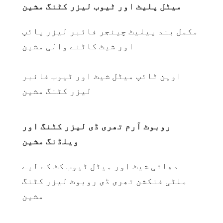
میٹل پلیٹ اور ٹیوب لیزر کٹنگ مشین
مکمل بند پیلیٹ چینجر فائبر لیزر پائپ
اور شیٹ کاٹنے والی مشین
اوپن ٹائپ میٹل شیٹ اور ٹیوب فائبر
لیزر کٹنگ مشین
روبوٹ آرم تھری ڈی لیزر کٹنگ اور
ویلڈنگ مشین
دھاتی شیٹ اور میٹل ٹیوب کٹ کے لیے
ملٹی فنکشن تھری ڈی روبوٹ لیزر کٹنگ
مشین