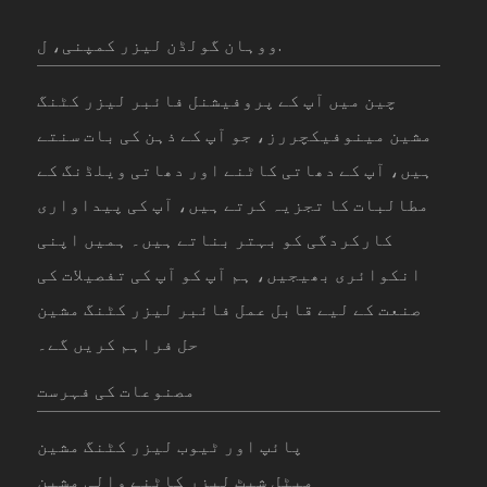
ووہان گولڈن لیزر کمپنی، ل.
چین میں آپ کے پروفیشنل فائبر لیزر کٹنگ
مشین مینوفیکچررز، جو آپ کے ذہن کی بات سنتے
ہیں، آپ کے دھاتی کاٹنے اور دھاتی ویلڈنگ کے
مطالبات کا تجزیہ کرتے ہیں، آپ کی پیداواری
کارکردگی کو بہتر بناتے ہیں۔ ہمیں اپنی
انکوائری بھیجیں، ہم آپ کو آپ کی تفصیلات کی
صنعت کے لیے قابل عمل فائبر لیزر کٹنگ مشین
حل فراہم کریں گے۔
مصنوعات کی فہرست
پائپ اور ٹیوب لیزر کٹنگ مشین
میٹل شیٹ لیزر کاٹنے والی مشین