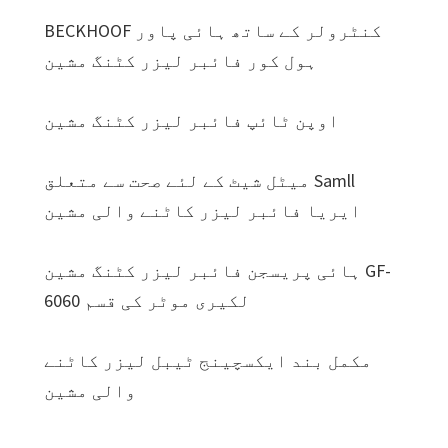
BECKHOOF کنٹرولر کے ساتھ ہائی پاور
ہول کور فائبر لیزر کٹنگ مشین
اوپن ٹائپ فائبر لیزر کٹنگ مشین
میٹل شیٹ کے لئے صحت سے متعلق Samll
ایریا فائبر لیزر کاٹنے والی مشین
ہائی پریسجن فائبر لیزر کٹنگ مشین GF-
6060 لکیری موٹر کی قسم
مکمل بند ایکسچینج ٹیبل لیزر کاٹنے
والی مشین