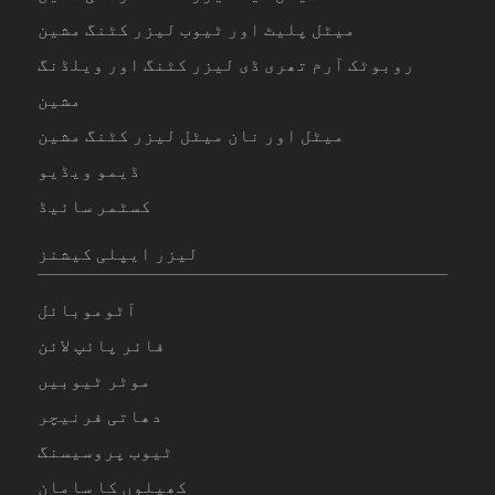
میٹل پلیٹ اور ٹیوب لیزر کٹنگ مشین
روبوٹک آرم تھری ڈی لیزر کٹنگ اور ویلڈنگ
مشین
میٹل اور نان میٹل لیزر کٹنگ مشین
ڈیمو ویڈیو
کسٹمر سائیڈ
لیزر ایپلی کیشنز
آٹوموبائل
فائر پائپ لائن
موٹر ٹیوبیں
دھاتی فرنیچر
ٹیوب پروسیسنگ
کھیلوں کا سامان