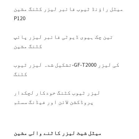
میٹل راؤنڈ ٹیوب فائبر لیزر کٹنگ مشین
P120
تین چک ہیوی ڈیوٹی فائبر لیزر پائپ
کٹنگ مشین
تشکیل شدہ لیزر ٹیوب-GF-T2000 کی لیزر
کٹنگ
لیزر ٹیوب کٹنگ خودکار لچکدار
پروڈکشن لائن اور فیڈنگ سسٹم
میٹل شیٹ لیزر کاٹنے والی مشین