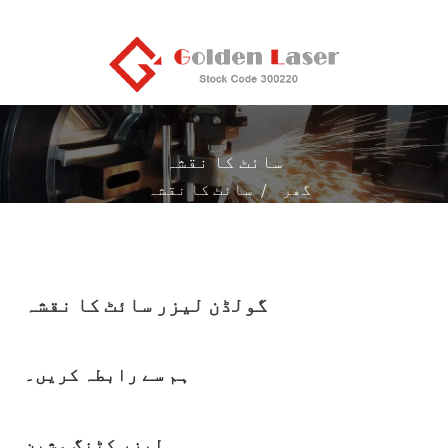
سائٹ کا نقشہ
گھر
سائٹ کا نقشہ
گولڈن لیزر سائٹ کا نقشہ
ہم سے رابطہ کریں۔
لیزر کٹنگ مشین