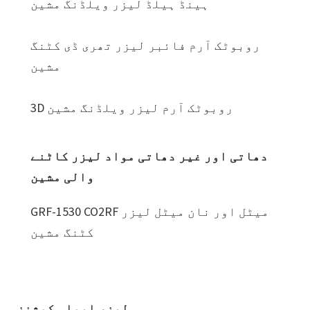
ہینڈ ہیلڈ لیزر ویلڈنگ مشین
روبوٹک آرم فائبر لیزر تھری ڈی کٹنگ
مشین
3D روبوٹک آرم لیزر ویلڈنگ مشین
دھاتی اور غیر دھاتی مواد لیزر کاٹنے
والی مشین
GRF-1530 CO2RF میٹل اور نان میٹل لیزر
کٹنگ مشین
لیزر ایپلی کیشنز