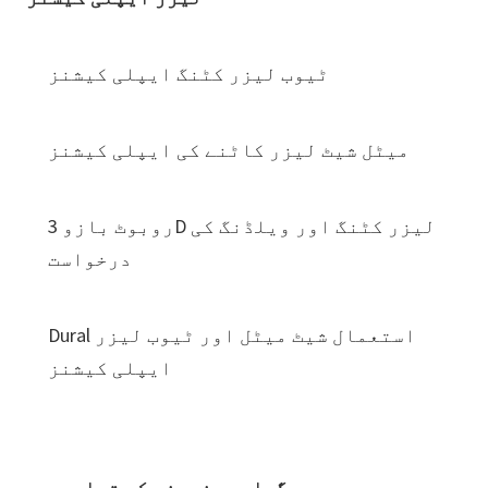
ٹیوب لیزر کٹنگ ایپلی کیشنز
میٹل شیٹ لیزر کاٹنے کی ایپلی کیشنز
روبوٹ بازو 3D لیزر کٹنگ اور ویلڈنگ کی
درخواست
Dural استعمال شیٹ میٹل اور ٹیوب لیزر
ایپلی کیشنز
گیلری - نمونے کی تصاویر