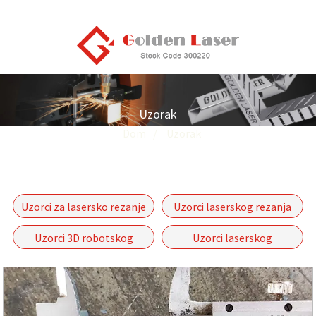
Uzorak
Dom
Uzorak
Uzorci za lasersko rezanje
Uzorci laserskog rezanja
cijevi
metalnih limova
Uzorci 3D robotskog
Uzorci laserskog
laserskog rezanja
zavarivanja