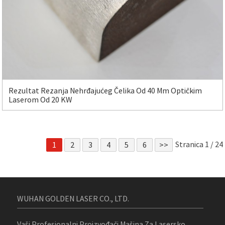
Rezultat Rezanja Nehrđajućeg Čelika Od 40 Mm Optičkim
Laserom Od 20 KW
Stranica 1 / 24
1
2
3
4
5
6
>>
WUHAN GOLDEN LASER CO., LTD.
Vaši Profesionalni Proizvođači Mašina Za Lasersko