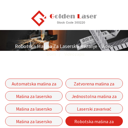
Robotska Mašina Za Lasersko Rezanje - Video
Dom
Videozapis
Automatska mašina za
Zatvorena mašina za
lasersko rezanje cijevi
lasersko rezanje vlaknima
Mašina za lasersko
Jednostolna mašina za
vlaknima serije P-(A)
rezanje cijevi i ploča
lasersko rezanje vlaknima
Mašina za lasersko
Laserski zavarivač
serije GF
rezanje vlaknima s
Mašina za lasersko
Robotska mašina za