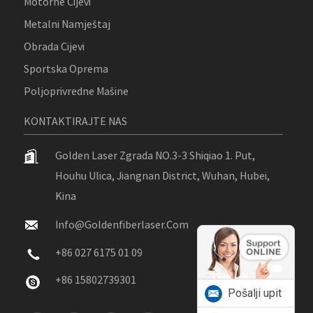
Motorne Cijevi
Metalni Namještaj
Obrada Cijevi
Sportska Oprema
Poljoprivredne Mašine
KONTAKTIRAJTE NAS
Golden Laser Zgrada NO.3-3 Shiqiao 1. Put,
Houhu Ulica, Jiangnan District, Wuhan, Hubei,
Kina
Info@goldenfiberlaser.com
+86 027 6175 01 09
+86 15802739301
Pošalji upit