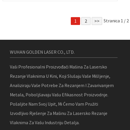
Stranica 1 / 2
1
2
>>
WUHAN GOLDEN LASER CO., LTD.
Vaši Profesionalni Proizvođači Mašina Za Lasersko
Rezanje Vlaknima U Kini, Koji Slušaju Vaše Mišljenje,
Analiziraju Vaše Potrebe Za Rezanjem I Zavarivanjem
Metala, Poboljšavaju Vašu Efikasnost Proizvodnje.
Pošaljite Nam Svoj Upit, Mi Ćemo Vam Pružiti
Izvodljivo Rješenje Za Mašinu Za Lasersko Rezanje
Vlaknima Za Vašu Industriju Detalja.