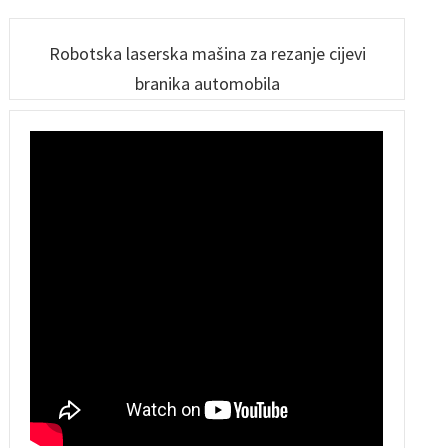
linearnim motorom - GF-
rezanje velike snage
lasersko rezanje
6060
Robotska laserska mašina za rezanje cijevi
branika automobila