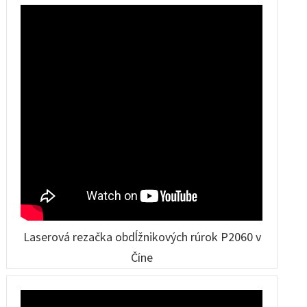
Laserová rezačka obdĺžnikových rúrok P2060 v
Číne