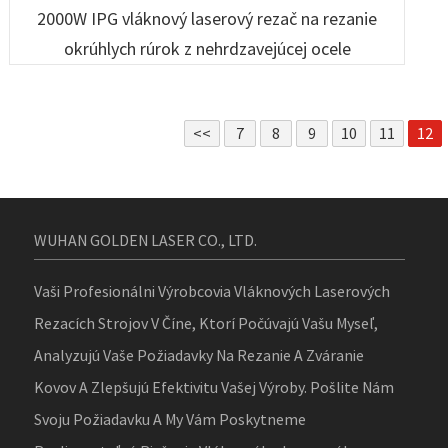
2000W IPG vláknový laserový rezač na rezanie
okrúhlych rúrok z nehrdzavejúcej ocele
<<
7
8
9
10
11
12
WUHAN GOLDEN LASER CO., LTD.
Vaši Profesionálni Výrobcovia Vláknových Laserových
Rezacích Strojov V Číne, Ktorí Počúvajú Vašu Myseľ,
Analyzujú Vaše Požiadavky Na Rezanie A Zváranie
Kovov A Zlepšujú Efektivitu Vašej Výroby. Pošlite Nám
Svoju Požiadavku A My Vám Poskytneme