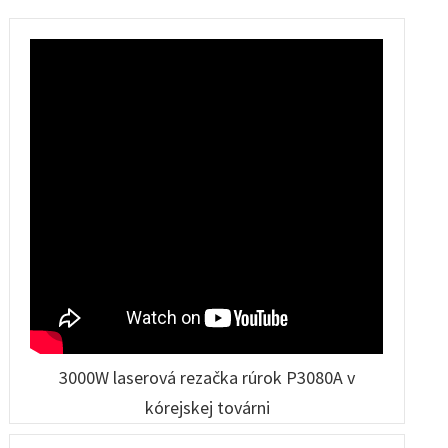
6060
rezací stroj
stroj
3000W laserová rezačka rúrok P3080A v
kórejskej továrni