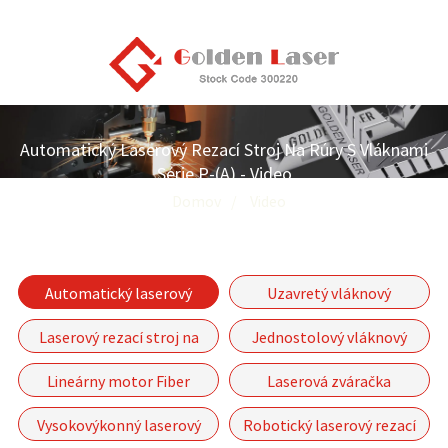
Automatický Laserový Rezací Stroj Na Rúry S Vláknami
Série P-(A) - Video
Domov
Video
Automatický laserový
Uzavretý vláknový
rezací stroj na rúry série
laserový rezací stroj
Laserový rezací stroj na
Jednostolový vláknový
P-(A)
rúry a dosky
laserový rezací stroj série
Lineárny motor Fiber
Laserová zváračka
GF
Laserový rezací stroj-GF-
Vysokovýkonný laserový
Robotický laserový rezací