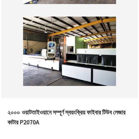
তাইওয়ানে সম্পূর্ণ স্বয়ংক্রিয় ফাইবার টিউব লেজার
২০০০ ওয়াট
কাটার P2070A