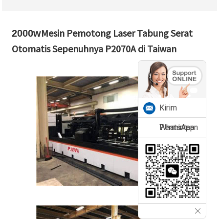
Mesin Pemotong Laser Tabung Serat
2000w
Otomatis Sepenuhnya P2070A di Taiwan
Kirim
Permintaan
WhatsApp