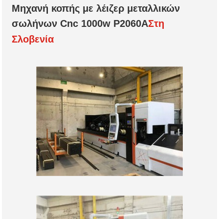
Μηχανή κοπής με λέιζερ μεταλλικών
σωλήνων Cnc 1000w P2060A
Στη
Σλοβενία