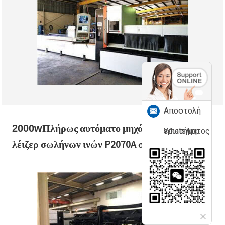
Αποστολή
Πλήρως αυτόματο μηχάνημα κοπής
2000w
ερωτήματος
WhatsApp
λέιζερ σωλήνων ινών P2070A στην Ταϊβάν