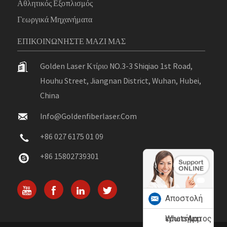
Αθλητικός Εξοπλισμός
Γεωργικά Μηχανήματα
ΕΠΙΚΟΙΝΩΝΉΣΤΕ ΜΑΖΊ ΜΑΣ
Golden Laser Κτίριο NO.3-3 Shiqiao 1st Road,
Houhu Street, Jiangnan District, Wuhan, Hubei,
China
Info@goldenfiberlaser.com
+86 027 6175 01 09
+86 15802739301
Αποστολή
ερωτήματος
WhatsApp