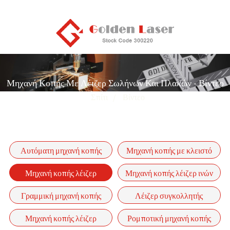
Μηχανή Κοπής Με Λέιζερ Σωλήνων Και Πλακών - Βίντεο
Σπίτι
Βίντεο
Αυτόματη μηχανή κοπής
Μηχανή κοπής με κλειστό
σωλήνων με λέιζερ ινών
λέιζερ ινών
Μηχανή κοπής λέιζερ
Μηχανή κοπής λέιζερ ινών
σειράς P-(A)
σωλήνων και πλακών
μονού τραπεζιού σειράς GF
Γραμμική μηχανή κοπής
Λέιζερ συγκολλητής
λέιζερ οπτικών ινών-GF-
Μηχανή κοπής λέιζερ
Ρομποτική μηχανή κοπής