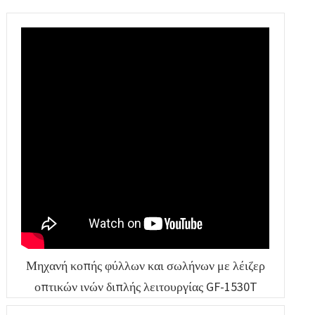
6060
υψηλής ισχύος
λέιζερ
Μηχανή κοπής φύλλων και σωλήνων με λέιζερ
οπτικών ινών διπλής λειτουργίας GF-1530T