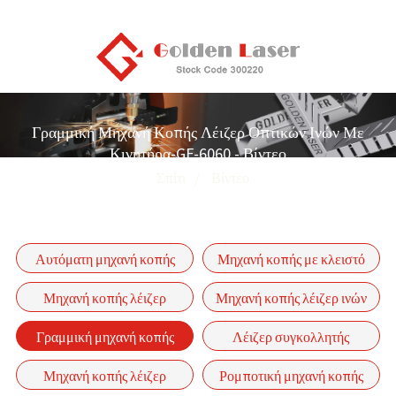
Γραμμική Μηχανή Κοπής Λέιζερ Οπτικών Ινών Με
Κινητήρα-GF-6060 - Βίντεο
Σπίτι
Βίντεο
Αυτόματη μηχανή κοπής
Μηχανή κοπής με κλειστό
σωλήνων με λέιζερ ινών
λέιζερ ινών
Μηχανή κοπής λέιζερ
Μηχανή κοπής λέιζερ ινών
σειράς P-(A)
σωλήνων και πλακών
μονού τραπεζιού σειράς GF
Γραμμική μηχανή κοπής
Λέιζερ συγκολλητής
λέιζερ οπτικών ινών-GF-
Μηχανή κοπής λέιζερ
Ρομποτική μηχανή κοπής