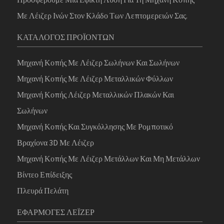
Με Λέιζερ Ινών Στον Κλάδο Των Λεπτομερειών Σας.
ΚΑΤΆΛΟΓΟΣ ΠΡΟΪΌΝΤΩΝ
Μηχανή Κοπής Με Λέιζερ Σωλήνων Και Σωλήνων
Μηχανή Κοπής Με Λέιζερ Μεταλλικών Φύλλων
Μηχανή Κοπής Λέιζερ Μεταλλικών Πλακών Και
Σωλήνων
Μηχανή Κοπής Και Συγκόλλησης Με Ρομποτικό
Βραχίονα 3D Με Λέιζερ
Μηχανή Κοπής Με Λέιζερ Μετάλλων Και Μη Μετάλλων
Βίντεο Επίδειξης
Πλευρά Πελάτη
ΕΦΑΡΜΟΓΈΣ ΛΈΙΖΕΡ