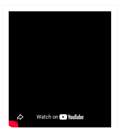
6060
υψηλής ισχύος
λέιζερ