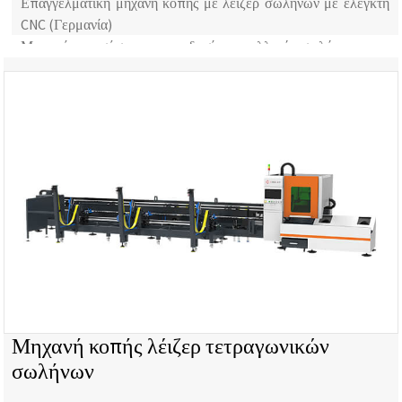
Επαγγελματική μηχανή κοπής με λέιζερ σωλήνων με ελεγκτή
CNC (Γερμανία)
Με αυτόματο σύστημα τροφοδοσίας μεταλλικών σωλήνων
Φόρτωση ενός 40HQ
Μηχανή κοπής λέιζερ τετραγωνικών
σωλήνων