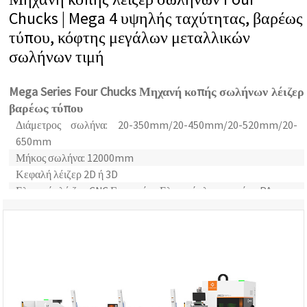
Chucks | Mega 4 υψηλής ταχύτητας, βαρέως
τύπου, κόφτης μεγάλων μεταλλικών
σωλήνων τιμή
Mega Series Four Chucks Μηχανή κοπής σωλήνων λέιζερ
βαρέως τύπου
Διάμετρος σωλήνα: 20-350mm/20-450mm/20-520mm/20-
650mm
Μήκος σωλήνα: 12000mm
Κεφαλή λέιζερ 2D ή 3D
Ελεγκτής λέιζερ CNC Γερμανίας: Ελεγκτής λεωφορείων PA
Λογισμικό ένθεσης σωλήνων: Lantek