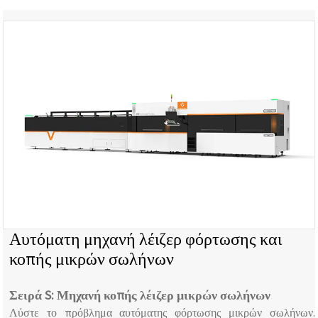
Ελεγκτής λέιζερ CNC: Ελεγκτής διαύλου FSCUT
Λογισμικό ένθεσης σωλήνων: TubesT
Αυτόματη μηχανή λέιζερ φόρτωσης και
κοπής μικρών σωλήνων
Σειρά S: Μηχανή κοπής λέιζερ μικρών σωλήνων
Λύστε το πρόβλημα αυτόματης φόρτωσης μικρών σωλήνων.