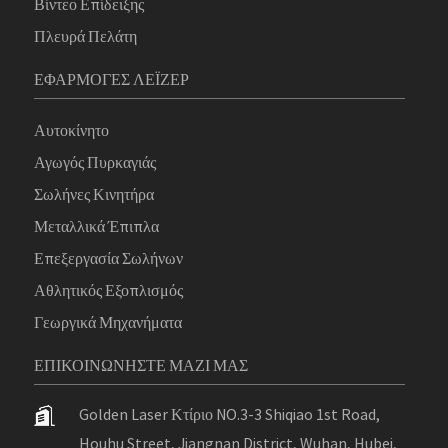
Βίντεο Επίδειξης
Πλευρά Πελάτη
ΕΦΑΡΜΟΓΈΣ ΛΈΙΖΕΡ
Αυτοκίνητο
Αγωγός Πυρκαγιάς
Σωλήνες Κινητήρα
Μεταλλικά Έπιπλα
Επεξεργασία Σωλήνων
Αθλητικός Εξοπλισμός
Γεωργικά Μηχανήματα
ΕΠΙΚΟΙΝΩΝΉΣΤΕ ΜΑΖΊ ΜΑΣ
Golden Laser Κτίριο NO.3-3 Shiqiao 1st Road,
Houhu Street, Jiangnan District, Wuhan, Hubei,