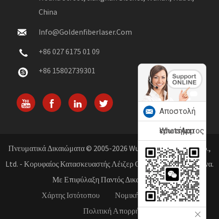
China
Info@goldenfiberlaser.com
+86 027 6175 01 09
+86 15802739301
Αποστολή
ερωτήματος
WhatsApp
Πνευματικά Δικαιώματα © 2005-2026 Wuhan Golden Laser Co.,
Ltd. - Κορυφαίος Κατασκευαστής Λέιζερ Οπτικών Ινών Στην Κίνα.
Με Επιφύλαξη Παντός Δικαιώματος.
Χάρτης Ιστότοπου
Νομική Ειδοποίηση
Πολιτική Απορρήτου