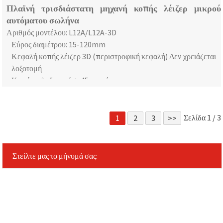
Πλαϊνή τρισδιάστατη μηχανή κοπής λέιζερ μικρού
αυτόματου σωλήνα
Αριθμός μοντέλου: L12A/L12A-3D
Εύρος διαμέτρου: 15-120mm
Κεφαλή κοπής λέιζερ 3D (περιστροφική κεφαλή) Δεν χρειάζεται
λοξοτομή
Κοπή με λοξοτομή +-45 μοιρών
Λειτουργία ελεύθερης σχεδίασης
Σελίδα 1 / 3
1
2
3
>>
Στείλτε μας το μήνυμά σας: