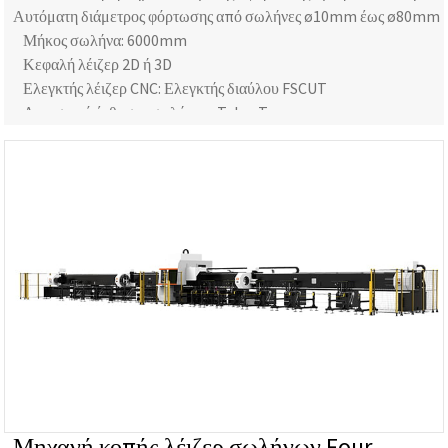
Αυτόματη διάμετρος φόρτωσης από σωλήνες ø10mm έως ø80mm
Μήκος σωλήνα: 6000mm
Κεφαλή λέιζερ 2D ή 3D
Ελεγκτής λέιζερ CNC: Ελεγκτής διαύλου FSCUT
Λογισμικό ένθεσης σωλήνων: TubesT
Μηχανή κοπής λέιζερ σωλήνων Four