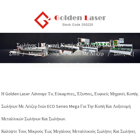
Σωλήνας | Μηχανή Κοπής Με Λέιζερ Σωλήνων
Σπίτι
Μηχανή Κοπής Μετάλλου Με Λέιζερ
Σωλήνας |
Μηχανή Κοπής Με Λέιζερ Σωλήνων
Η Golden Laser Λάνσαρε Τις Εύκαμπτες, Έξυπνες, Ευφυείς Μηχανές Κοπής
Σωλήνων Με Λέιζερ Ινών ECO Series Mega Για Την Κοπή Και Λοξοτομή
Μεταλλικών Σωλήνων Και Σωλήνων.
Καλύψτε Τους Μικρούς Έως Μεγάλους Μεταλλικούς Σωλήνες Και Σωλήνες