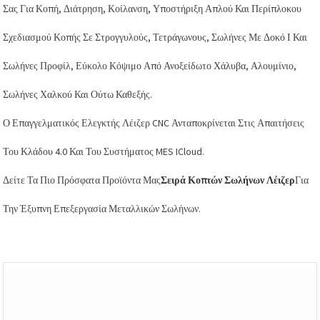
Σας Για Κοπή, Διάτρηση, Κοίλανση, Υποστήριξη Απλού Και Περίπλοκου
Σχεδιασμού Κοπής Σε Στρογγυλούς, Τετράγωνους, Σωλήνες Με Δοκό Ι Και
Σωλήνες Προφίλ, Εύκολο Κόψιμο Από Ανοξείδωτο Χάλυβα, Αλουμίνιο,
Σωλήνες Χαλκού Και Ούτω Καθεξής.
Ο Επαγγελματικός Ελεγκτής Λέιζερ CNC Ανταποκρίνεται Στις Απαιτήσεις
Του Κλάδου 4.0 Και Του Συστήματος MES ICloud.
Δείτε Τα Πιο Πρόσφατα Προϊόντα Μας
Σειρά Κοπτών Σωλήνων Λέιζερ
Για
Την Έξυπνη Επεξεργασία Μεταλλικών Σωλήνων.