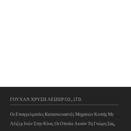
ΓΟΥΧΑΝ ΧΡΥΣΗ ΛΕΙΖΕΡ CO., LTD.
Οι Επαγγελματίες Κατασκευαστές Μηχανών Κοπής Με
Λέιζερ Ινών Στην Κίνα, Οι Οποίοι Ακούν Τη Γνώμη Σας,