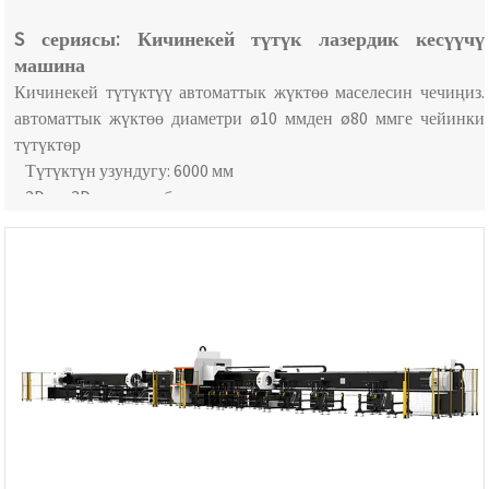
S сериясы: Кичинекей түтүк лазердик кесүүчү
машина
Кичинекей түтүктүү автоматтык жүктөө маселесин чечиңиз.
автоматтык жүктөө диаметри ø10 ммден ø80 ммге чейинки
түтүктөр
Түтүктүн узундугу: 6000 мм
2D же 3D лазердик баш
CNC лазердик контроллери: FSCUT автобус контроллери
Түтүктөрдү уялоо программасы: TubesT