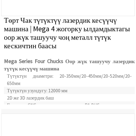
Төрт Чак түтүктүү лазердик кесүүчү
машина | Mega 4 жогорку ылдамдыктагы
оор жүк ташуучу чоң металл түтүк
кескичтин баасы
Mega Series Four Chucks Оор жүк ташуучу лазердик
түтүк кесүүчү машина
Түтүктүн диаметри: 20-350мм/20-450мм/20-520мм/20-
650мм
Түтүктүн узундугу: 12000 мм
2D же 3D лазердик баш
Германия CNC лазердик контроллери: PA BUS контроллери
Түтүктөрдү уялоо программасы: Lantek