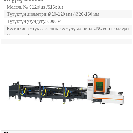
Модель №: S12plus /S16plus
Түтүктүн диаметри: Ø20-120 мм / Ø20-160 мм
Түтүктүн узундугу: 6000 м
Кесипкөй түтүк лазердик кесүүчү машина CNC контроллери
(Германия)
Автоматтык металл түтүкчөлөрүн берүүчү система менен
40HQ жүктөлүүдө