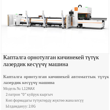
Капталга орнотулган кичинекей түтүк
лазердик кесүүчү машина
Капталга орнотулган кичинекей автоматтык түтүк
лазердик кесүүчү машина
Модель №: L12MAX
2 патрон "0" куйрук кыргыч
Көп формадагы түтүктөрдү жүктөө жана кесүү
Ылдамдануу: 2.0G