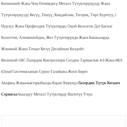
Кичинекей Жана Чоң Өлчөмдөгү Металл Түтүктөрүңүздү Жана
Түтүктөрүңүздү Кесүү, Тешүү, Көңдөйлөө, Тегерек, Төрт Бурчтуу, I
Нурлуу Жана Профилдик Түтүктөрдө, Оңой Кесилген Дат Баспас
Болоттон, Алюминийден, Жез Түтүктөрүндө Жана Башкаларда
Жөнөкөй Жана Татаал Кесүү Дизайнын Колдойт.
Кесипкөй CNC Лазердик Контроллери Сиздин Тармактык 4.0 Жана MES
ICloud Системасынын Суроо-Талабына Жооп Берет.
Акыркы Жаңылыктарыбызды Карап Көрүңүз
Лазердик Түтүк Кескич
Сериясы
Акылдуу Металл Түтүктөрдү Иштетүү Үчүн.