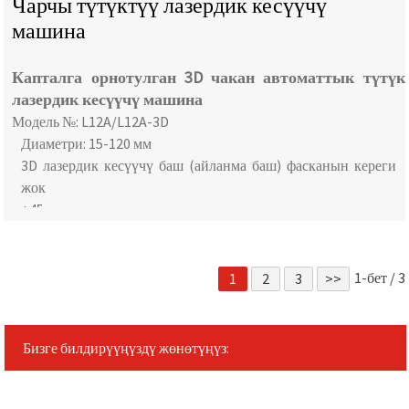
Чарчы түтүктүү лазердик кесүүчү
машина
Капталга орнотулган 3D чакан автоматтык түтүк
лазердик кесүүчү машина
Модель №: L12A/L12A-3D
Диаметри: 15-120 мм
3D лазердик кесүүчү баш (айланма баш) фасканын кереги
жок
+45 градустук конус кесүү
Акысыз тартуу функциясы
1-бет / 3
1
2
3
>>
Бизге билдирүүңүздү жөнөтүңүз: