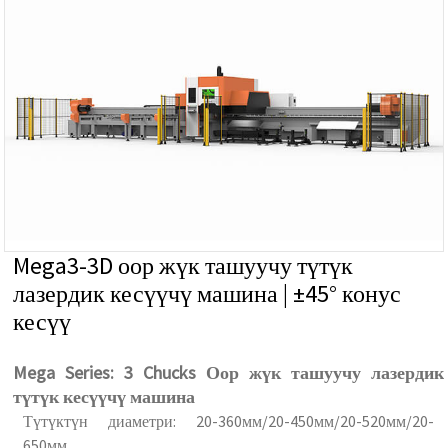
Mega3-3D оор жүк ташуучу түтүк
лазердик кесүүчү машина | ±45° конус
кесүү
Mega Series: 3 Chucks Оор жүк ташуучу лазердик
түтүк кесүүчү машина
Түтүктүн диаметри: 20-360мм/20-450мм/20-520мм/20-
650мм