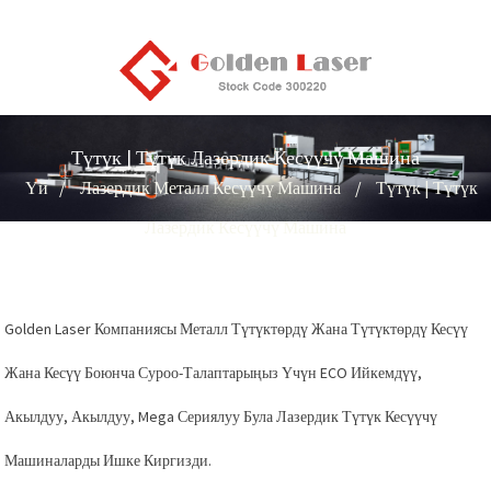
Түтүк | Түтүк Лазердик Кесүүчү Машина
Үй
Лазердик Металл Кесүүчү Машина
Түтүк | Түтүк
Лазердик Кесүүчү Машина
Golden Laser Компаниясы Металл Түтүктөрдү Жана Түтүктөрдү Кесүү
Жана Кесүү Боюнча Суроо-Талаптарыңыз Үчүн ECO Ийкемдүү,
Акылдуу, Акылдуу, Mega Сериялуу Була Лазердик Түтүк Кесүүчү
Машиналарды Ишке Киргизди.