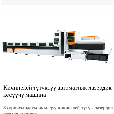
Кичинекей түтүктүү автоматтык лазердик
кесүүчү машина
S сериясындагы акылдуу кичинекей түтүк лазердик
кесүүчү машина