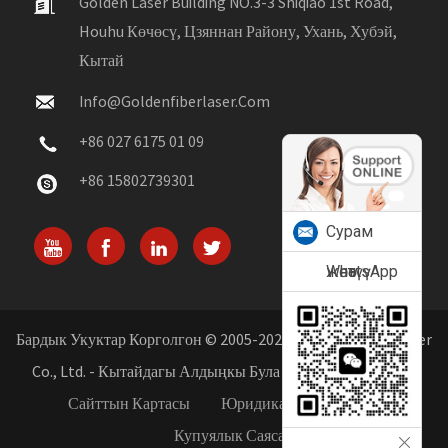
Golden Laser Building NO.3-3 Shiqiao 1st Road,
Houhu Көчөсү, Цзяннан Району, Ухань, Хубэй,
Кытай
Info@goldenfiberlaser.com
+86 027 6175 01 09
+86 15802739301
Сурам
жөнөтүү
WhatsApp
Бардык Укуктар Корголгон © 2005-2026 Wuhan Golden Laser
Co., Ltd. - Кытайдагы Алдыңкы Була Лазер Өндүрүүчүсү
Сайттын Картасы
Юридикалык Эскертүү
Купуялык Саясаты