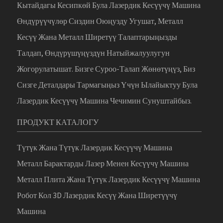
Кытайдагы Кесипкөй Була Лазердик Кесүүчү Машина
Өндүрүүчүлөр Сиздин Оюңузду Угушат, Металл
Кесүү Жана Металл Ширетүү Талаптарыңызды
Талдап, Өндүрүшүңүздүн Натыйжалуулугун
Жогорулатышат. Бизге Суроо-Талап Жөнөтүңүз, Биз
Сизге Деталдары Тармагыңыз Үчүн Ылайыктуу Була
Лазердик Кесүүчү Машина Чечимин Сунуштайбыз.
ПРОДУКТ КАТАЛОГУ
Түтүк Жана Түтүк Лазердик Кесүүчү Машина
Металл Барактарды Лазер Менен Кесүүчү Машина
Металл Плита Жана Түтүк Лазердик Кесүүчү Машина
Робот Кол 3D Лазердик Кесүү Жана Ширетүүчү
Машина