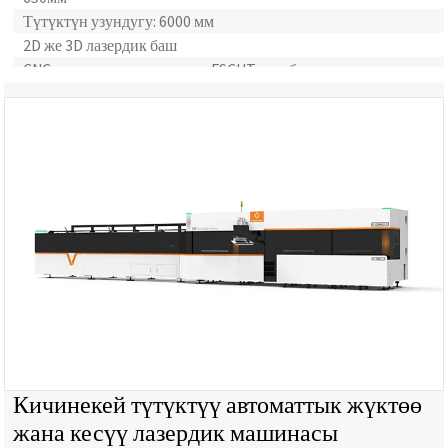
Түтүктүн узундугу: 6000 мм
2D же 3D лазердик баш
CNC лазердик контроллери: FSCUT автобус контроллери
Түтүктөрдү уялоо программасы: TubesT
Кичинекей түтүктүү автоматтык жүктөө
жана кесүү лазердик машинасы