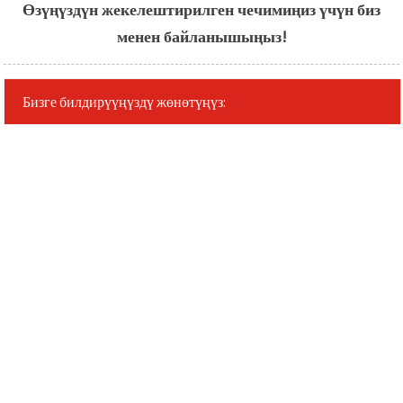
Өзүңүздүн жекелештирилген чечимиңиз үчүн биз
менен байланышыңыз!
Бизге билдирүүңүздү жөнөтүңүз: