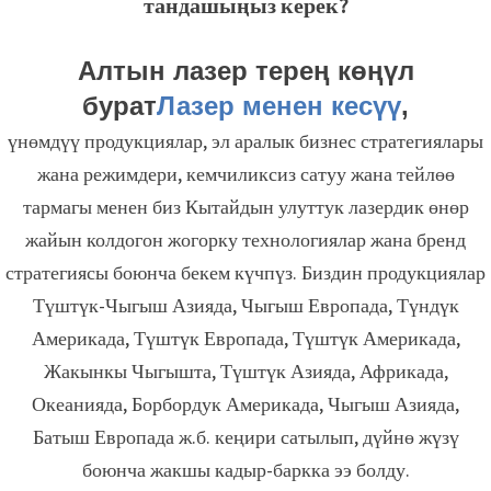
тандашыңыз керек?
Алтын лазер терең көңүл
бурат
Лазер менен кесүү
,
үнөмдүү продукциялар, эл аралык бизнес стратегиялары
жана режимдери, кемчиликсиз сатуу жана тейлөө
тармагы менен биз Кытайдын улуттук лазердик өнөр
жайын колдогон жогорку технологиялар жана бренд
стратегиясы боюнча бекем күчпүз. Биздин продукциялар
Түштүк-Чыгыш Азияда, Чыгыш Европада, Түндүк
Америкада, Түштүк Европада, Түштүк Америкада,
Жакынкы Чыгышта, Түштүк Азияда, Африкада,
Океанияда, Борбордук Америкада, Чыгыш Азияда,
Батыш Европада ж.б. кеңири сатылып, дүйнө жүзү
боюнча жакшы кадыр-баркка ээ болду.