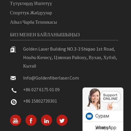
Түтүктөрдү Иштетүү
Спорттук Жабдуулар
Айыл Чарба Техникасы
БИЗ МЕНЕН БАЙЛАНЫШЫҢЫЗ
Golden Laser Building NO.3-3 Shiqiao 1st Road,
Houhu Көчөсү, Цзяннан Району, Вухан, Хубэй,
Кытай
Info@goldenfiberlaser.com
+86 027 6175 01 09
+86 15802739301
Сурам
жөнөтүү
WhatsApp