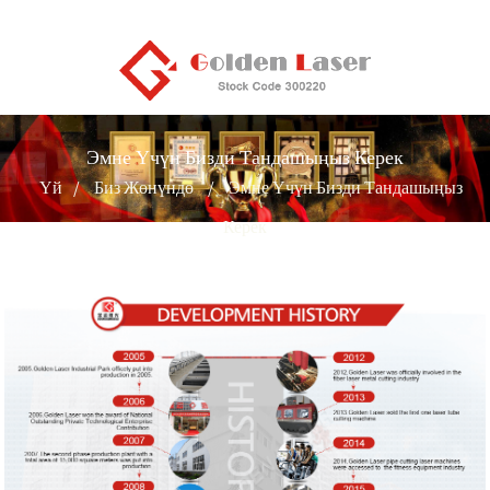
Эмне Үчүн Бизди Тандашыңыз Керек
Үй
Биз Жөнүндө
Эмне Үчүн Бизди Тандашыңыз
Керек