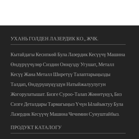
УХАНЬ ГОЛДЕН ЛАЗЕРДИК КО., ЖЧК.
Кытайдагы Кесипкөй Була Лазердик Кесүүчү Машина
Өндүрүүчүлөр Сиздин Оюңузду Угушат, Металл
Кесүү Жана Металл Ширетүү Талаптарыңызды
Талдап, Өндүрүшүңүздүн Натыйжалуулугун
Жогорулатышат. Бизге Суроо-Талап Жөнөтүңүз, Биз
Сизге Деталдары Тармагыңыз Үчүн Ылайыктуу Була
Лазердик Кесүүчү Машина Чечимин Сунуштайбыз.
ПРОДУКТ КАТАЛОГУ