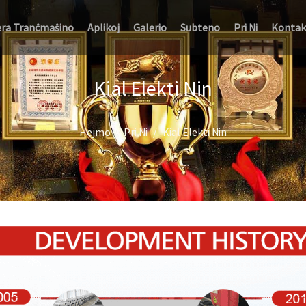
era Tranĉmaŝino
Aplikoj
Galerio
Subteno
Pri Ni
Kontak
Kial Elekti Nin
Hejmo
Pri Ni
Kial Elekti Nin