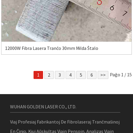
12000W Fibra Lasera Tranĉo 30mm Milda Ŝtalo
Paĝo 1 / 15
1
2
3
4
5
6
>>
WUHAN GOLDEN LASER CO., LTD.
Viaj Profesiaj Fabrikantoj De Fibrolaseraj Tranĉmaŝinoj
En Ĉinio, Kiuj Aŭskultas Viajn Pensojn, Analizas Viajn