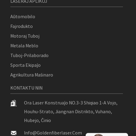
LASERAJ APLIKOJ
Aŭtomobilo
Fajrodukto
Motoraj Tuboj
Metala Meblo
Tuboj-Prilaborado
Sporta Ekipaĵo
Agrikultura Maŝinaro
KONTAKTU NIN
Ora Laser Konstruaĵo NO.3-3 Shiqiao 1-A Vojo,
Houhu-Strato, Jiangnan Distrikto, Vuhano,
Hubejo, Ĉinio
Info@goldenfiberlaser.com