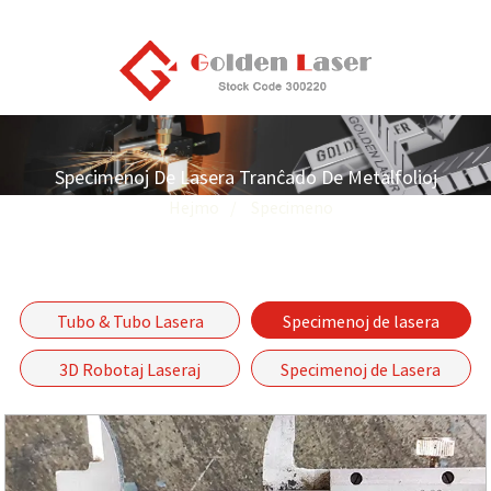
Specimenoj De Lasera Tranĉado De Metalfolioj
Hejmo
Specimeno
Tubo & Tubo Lasera
Specimenoj de lasera
Tranĉado Specimenoj
tranĉado de metalfolioj
3D Robotaj Laseraj
Specimenoj de Lasera
Tranĉaj Specimenoj
Veldado