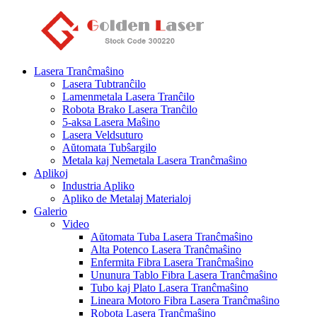
Lasera Tranĉmaŝino
Lasera Tubtranĉilo
Lamenmetala Lasera Tranĉilo
Robota Brako Lasera Tranĉilo
5-aksa Lasera Maŝino
Lasera Veldsuturo
Aŭtomata Tubŝargilo
Metala kaj Nemetala Lasera Tranĉmaŝino
Aplikoj
Industria Apliko
Apliko de Metalaj Materialoj
Galerio
Video
Aŭtomata Tuba Lasera Tranĉmaŝino
Alta Potenco Lasera Tranĉmaŝino
Enfermita Fibra Lasera Tranĉmaŝino
Ununura Tablo Fibra Lasera Tranĉmaŝino
Tubo kaj Plato Lasera Tranĉmaŝino
Lineara Motoro Fibra Lasera Tranĉmaŝino
Robota Lasera Tranĉmaŝino