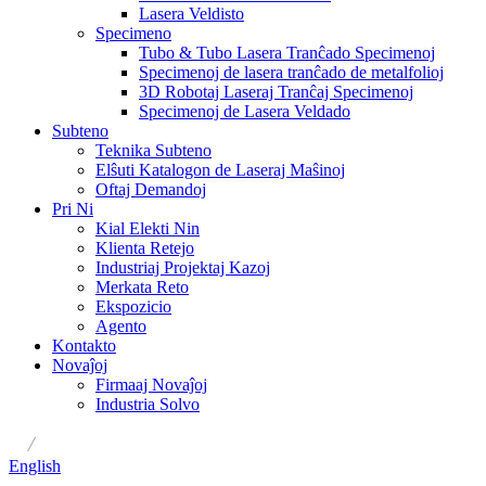
Lasera Veldisto
Specimeno
Tubo & Tubo Lasera Tranĉado Specimenoj
Specimenoj de lasera tranĉado de metalfolioj
3D Robotaj Laseraj Tranĉaj Specimenoj
Specimenoj de Lasera Veldado
Subteno
Teknika Subteno
Elŝuti Katalogon de Laseraj Maŝinoj
Oftaj Demandoj
Pri Ni
Kial Elekti Nin
Klienta Retejo
Industriaj Projektaj Kazoj
Merkata Reto
Ekspozicio
Agento
Kontakto
Novaĵoj
Firmaaj Novaĵoj
Industria Solvo
/
English