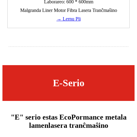
Laborareo: 600 * 600mm
Malgranda Liner Motor Fibra Lasera Tranĉmaŝino
→ Lernu Pli
E-Serio
"E" serio estas EcoPormance metala
lamenlasera tranĉmaŝino