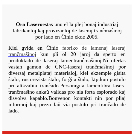
Ora Lasero
estas unu el la plej bonaj industriaj
fabrikantoj kaj provizantoj de laseraj tranĉmaŝinoj
por lado en Ĉinio ekde 2005.
Kiel gvida en Ĉinio
fabriko de lamenaj laseraj
tranĉmaŝinoj
kun pli ol 20 jaroj da sperto en
produktado de laseraj lamentranĉmaŝinoj.
Ni ofertas
vastan gamon de CNC-laseraj tranĉmaŝinoj por
diversaj metalplataj materialoj, kiel ekzemple gisita
ŝtalo, rustorezista ŝtalo, forĝita ŝtalo, ktp.
kun postulo
pri altkvalita tranĉado.
Personigita lamenfibra lasera
tranĉmaŝino ankaŭ validas pro nia forta esplorado kaj
disvolva kapablo.
Bonvenon kontakti nin por pliaj
informoj kaj prezo laŭ via postulo pri tranĉado de
lado.