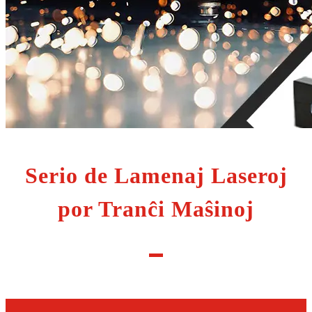
Serio de Lamenaj Laseroj
por Tranĉi Maŝinoj