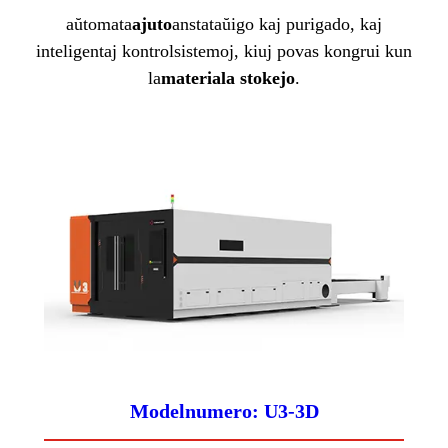
aŭtomata
ajuto
anstataŭigo kaj purigado, kaj
inteligentaj kontrolsistemoj, kiuj povas kongrui kun
la
materiala stokejo
.
Modelnumero: U3-3D