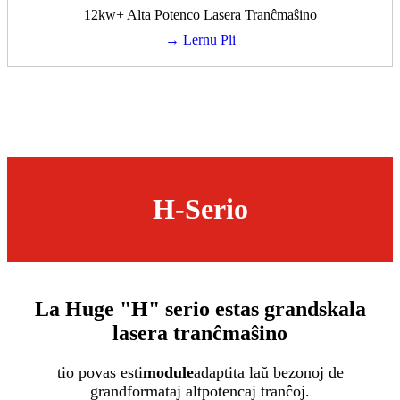
12kw+ Alta Potenco Lasera Tranĉmaŝino
→ Lernu Pli
H-Serio
La Huge "H" serio estas grandskala
lasera tranĉmaŝino
tio povas esti
module
adaptita laŭ bezonoj de
grandformataj altpotencaj tranĉoj.