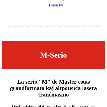
→ Lernu Pli
M-Serio
La serio "M" de Master estas
grandformata kaj altpotenca lasera
tranĉmaŝino
Duobla-labora platformo kun Alta Povo certigas