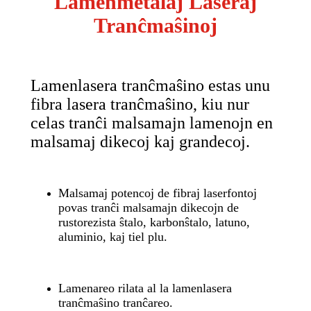
Lamenmetalaj Laseraj
Tranĉmaŝinoj
Lamenlasera tranĉmaŝino estas unu
fibra lasera tranĉmaŝino, kiu nur
celas tranĉi malsamajn lamenojn en
malsamaj dikecoj kaj grandecoj.
Malsamaj potencoj de fibraj laserfontoj
povas tranĉi malsamajn dikecojn de
rustorezista ŝtalo, karbonŝtalo, latuno,
aluminio, kaj tiel plu.
Lamenareo rilata al la lamenlasera
tranĉmaŝino tranĉareo.