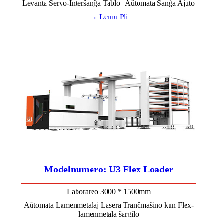
Levanta Servo-Interŝanĝa Tablo | Aŭtomata Ŝanĝa Ajuto
→ Lernu Pli
Modelnumero: U3 Flex Loader
Laborareo 3000 * 1500mm
Aŭtomata Lamenmetalaj Lasera Tranĉmaŝino kun Flex-
lamenmetala ŝargilo