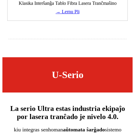
Klasika Interŝanĝa Tablo Fibra Lasera Tranĉmaŝino
→ Lernu Pli
U-Serio
La serio Ultra estas industria ekipaĵo
por lasera tranĉado je nivelo 4.0.
kiu integras senhoman
aŭtomata ŝarĝado
sistemo