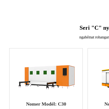
Seri "C" ny
ngahémat rohangan
Nomer Modél: C30
N