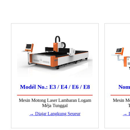
Modél No.: E3 / E4 / E6 / E8
Nome
Mesin Motong Laser Lambaran Logam
Mesin Mo
Méja Tunggal
→ Diajar Langkung Seueur
→ D