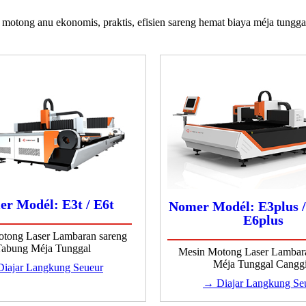
motong anu ekonomis, praktis, efisien sareng hemat biaya méja tungga
r Modél: E3t / E6t
Nomer Modél: E3plus /
E6plus
tong Laser Lambaran sareng
Tabung Méja Tunggal
Mesin Motong Laser Lamba
Méja Tunggal Cangg
iajar Langkung Seueur
→ Diajar Langkung Se