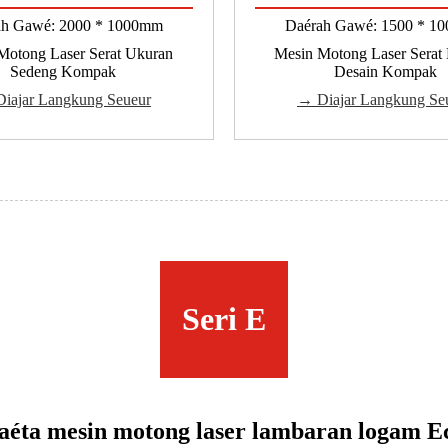
ah Gawé: 2000 * 1000mm
Daérah Gawé: 1500 * 1
Motong Laser Serat Ukuran
Mesin Motong Laser Serat 
Sedeng Kompak
Desain Kompak
iajar Langkung Seueur
→ Diajar Langkung Se
Seri E
yaéta mesin motong laser lambaran logam 