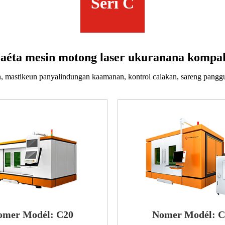
Seri C
aéta mesin motong laser ukuranana kompak
, mastikeun panyalindungan kaamanan, kontrol calakan, sareng pangg
omer Modél: C20
Nomer Modél: C