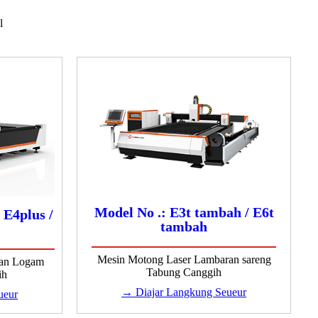
l
Model No .: E3t tambah / E6t
 E4plus /
tambah
Mesin Motong Laser Lambaran sareng
ran Logam
Tabung Canggih
ih
→ Diajar Langkung Seueur
ueur