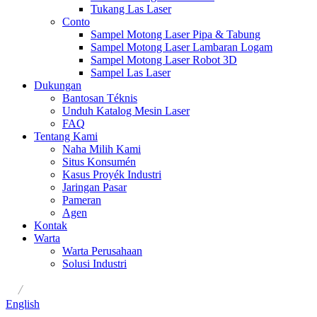
Tukang Las Laser
Conto
Sampel Motong Laser Pipa & Tabung
Sampel Motong Laser Lambaran Logam
Sampel Motong Laser Robot 3D
Sampel Las Laser
Dukungan
Bantosan Téknis
Unduh Katalog Mesin Laser
FAQ
Tentang Kami
Naha Milih Kami
Situs Konsumén
Kasus Proyék Industri
Jaringan Pasar
Pameran
Agen
Kontak
Warta
Warta Perusahaan
Solusi Industri
/
English