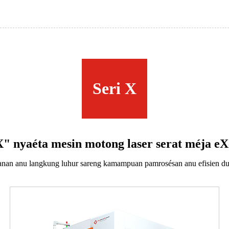
Seri X
X" nyaéta mesin motong laser serat méja e
nan anu langkung luhur sareng kamampuan pamrosésan anu efisien dum