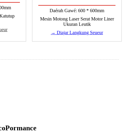
000mm
Daérah Gawé: 600 * 600mm
Katutup
Mesin Motong Laser Serat Motor Liner
Ukuran Leutik
ueur
→ Diajar Langkung Seueur
EcoPormance