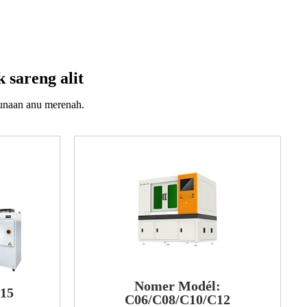
 sareng alit
unaan anu merenah.
Nomer Modél:
15
C06/C08/C10/C12