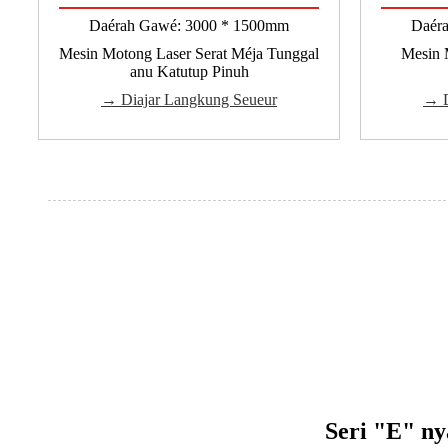
Daérah Gawé: 3000 * 1500mm
Daér
Mesin Motong Laser Serat Méja Tunggal
Mesin 
anu Katutup Pinuh
→ Diajar Langkung Seueur
→ D
Seri "E" n