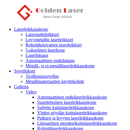
Laserleikkauskone
Laserputkileikkuri
Levymetallin laserleikkuri
Robottikäsivarren laserleikkuri
5-akselinen laserkone
Laserhitsaus
Automaattinen putkilataaja
Metalli- ja ei-metallilaserleikkauskone
Sovellukset
Teollisuussovellus
Metallimateriaalien käyttökohde
Galleria
Video
Automaattinen putkilaserleikkauskone
Suuritehoinen laserleikkauskone
Suljettu kuitulaserleikkauskone
Yhden pöydän kuitulaserleikkauskone
Putkien ja levyjen laserleikkauskone
Lineaarinen moottorikuitulaserleikkauskone
Robottilaserleikkauskone