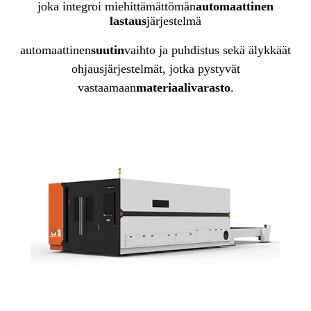
joka integroi miehittämättömän
automaattinen
lastaus
järjestelmä
automaattinen
suutin
vaihto ja puhdistus sekä älykkäät
ohjausjärjestelmät, jotka pystyvät
vastaamaan
materiaalivarasto
.