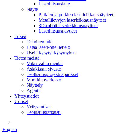
Laserhitsauslaite
Näyte
Putkien ja putkien laserleikkausnäytteet
Metallilevyjen laserleikkausnäytteet
3D-robottilaserleikkausnäytteet
Laserhitsausnäytteet
Tukea
Tekninen tuki
Lataa laserkoneluettelo
Usein kysytyt kysymykset
Tietoa meistä
Miksi valita meidät
Asiakkaan sivusto
Teollisuusprojektitapaukset
Markkinaverkosto
Näyttely
Agentti
Yhteystiedot
Uutiset
Yritysuutiset
Teollisuusratkaisu
/
English