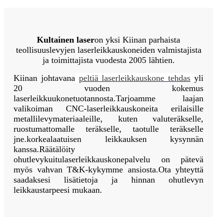
Kultainen laser
on yksi Kiinan parhaista
teollisuuslevyjen laserleikkauskoneiden valmistajista
ja toimittajista vuodesta 2005 lähtien.
Kiinan johtavana
peltiä laserleikkauskone tehdas
yli
20 vuoden kokemus
laserleikkuukonetuotannosta.
Tarjoamme laajan
valikoiman CNC-laserleikkauskoneita erilaisille
metallilevymateriaaleille, kuten valuteräkselle,
ruostumattomalle teräkselle, taotulle teräkselle
jne.
korkealaatuisen leikkauksen kysynnän
kanssa.
Räätälöity
ohutlevykuitulaserleikkauskonepalvelu on pätevä
myös vahvan T&K-kykymme ansiosta.
Ota yhteyttä
saadaksesi lisätietoja ja hinnan ohutlevyn
leikkaustarpeesi mukaan.