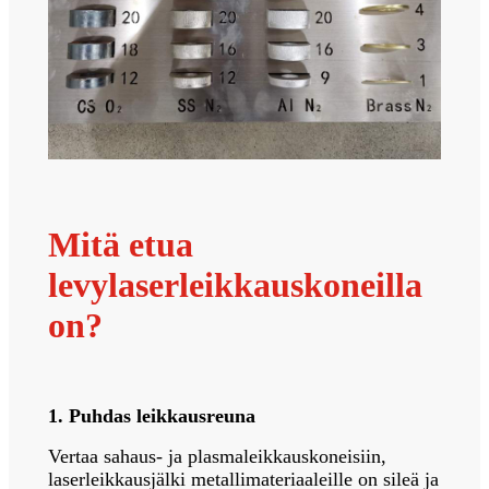
Mitä etua
levylaserleikkauskoneilla
on?
1. Puhdas leikkausreuna
Vertaa sahaus- ja plasmaleikkauskoneisiin,
laserleikkausjälki metallimateriaaleille on sileä ja