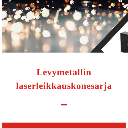
Levymetallin
laserleikkauskonesarja