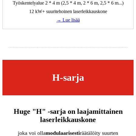
Työskentelyalue 2 * 4 m (2,5 * 4 m, 2 * 6 m, 2,5 * 6 m...)
12 kW+ suuritehoinen laserleikkauskone
→ Lue lisää
H-sarja
Huge "H" -sarja on laajamittainen
laserleikkauskone
joka voi olla
modulaarisesti
räätälöity suurten