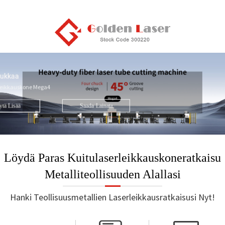
Suuritehoinen kuitulaserleikkauskone | 
M-sarja
tukkaa
Parannettu laserleikkausteho
rleikkauskone Mega4
paksuuksille. Suuri teho laaj
metallintyöstöteollisuudessa.
tä Lisää
Saada
Lainata
Näy
Löydä Paras Kuitulaserleikkauskoneratkaisu
Metalliteollisuuden Alallasi
Hanki Teollisuusmetallien Laserleikkausratkaisusi Nyt!