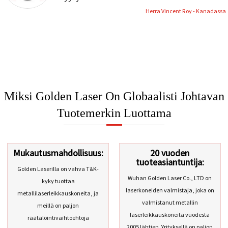
putkilaserleikkauskoneeseenne.
Pidän sinut
Herra Vincent Roy - Kanadassa
ajan tasalla, jos tarvitset lisätietoja
laserleikkauskoneestasi. Kiitos.
Miksi Golden Laser On Globaalisti Johtavan
Tuotemerkin Luottama
Mukautusmahdollisuus:
20 vuoden
tuoteasiantuntija:
Golden Laserilla on vahva T&K-
Wuhan Golden Laser Co., LTD on
kyky tuottaa
laserkoneiden valmistaja, joka on
metallilaserleikkauskoneita, ja
valmistanut metallin
meillä on paljon
laserleikkauskoneita vuodesta
räätälöintivaihtoehtoja
2005 lähtien. Yrityksellä on paljon