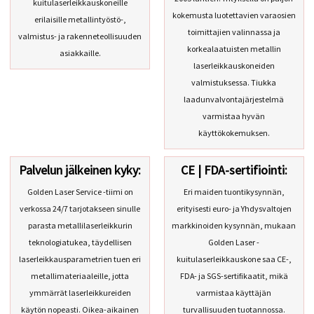
kuitulaserleikkauskoneille
kokemusta luotettavien varaosien
erilaisille metallintyöstö-,
toimittajien valinnassa ja
valmistus- ja rakenneteollisuuden
korkealaatuisten metallin
asiakkaille.
laserleikkauskoneiden
valmistuksessa. Tiukka
laadunvalvontajärjestelmä
varmistaa hyvän
käyttökokemuksen.
Palvelun jälkeinen kyky:
CE | FDA-sertifiointi:
Golden Laser Service -tiimi on
Eri maiden tuontikysynnän,
verkossa 24/7 tarjotakseen sinulle
erityisesti euro- ja Yhdysvaltojen
parasta metallilaserleikkurin
markkinoiden kysynnän, mukaan
teknologiatukea, täydellisen
Golden Laser -
laserleikkausparametrien tuen eri
kuitulaserleikkauskone saa CE-,
metallimateriaaleille, jotta
FDA- ja SGS-sertifikaatit, mikä
ymmärrät laserleikkureiden
varmistaa käyttäjän
käytön nopeasti. Oikea-aikainen
turvallisuuden tuotannossa.