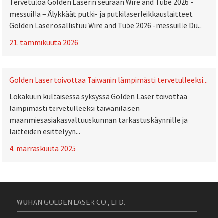
Tervetuloa Golden Laserin seuraan Wire and Tube 2026 -
messuilla – Älykkäät putki- ja putkilaserleikkauslaitteet
Golden Laser osallistuu Wire and Tube 2026 -messuille Dü...
21. tammikuuta 2026
Golden Laser toivottaa Taiwanin lämpimästi tervetulleeksi...
Lokakuun kultaisessa syksyssä Golden Laser toivottaa
lämpimästi tervetulleeksi taiwanilaisen
maanmiesasiakasvaltuuskunnan tarkastuskäynnille ja
laitteiden esittelyyn...
4. marraskuuta 2025
WUHAN GOLDEN LASER CO., LTD.