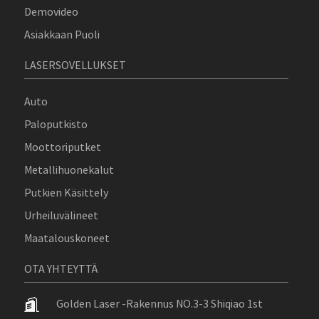
Demovideo
Asiakkaan Puoli
LASERSOVELLUKSET
Auto
Paloputkisto
Moottoriputket
Metallihuonekalut
Putkien Käsittely
Urheiluvälineet
Maatalouskoneet
OTA YHTEYTTÄ
Golden Laser -rakennus NO.3-3 Shiqiao 1st