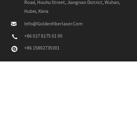
Road, Houhu Street, Jiangnan District, Wuhan,
Hubei, Kiina
Info@goldenfiberlaser.com
+86 027 6175 01 09
+86 15802739301
Tekijänoikeus © 2005-2026 Wuhan Golden Laser Co., Ltd. -
Johtava Kuitulaserien Valmistaja Kiinassa. Kaikki Oikeudet
Pidätetään.
Sivukartta
Oikeudellinen Huomautus
Tietosuojakäytäntö