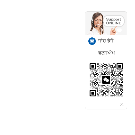
ਜਾਂਚ ਭੇਜੋ
ਵਟਸਐਪ