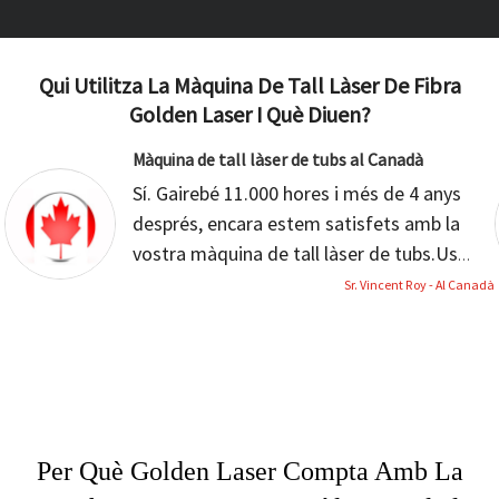
Qui Utilitza La Màquina De Tall Làser De Fibra
Golden Laser I Què Diuen?
Màquina de tall làser de tubs al Canadà
Sí. Gairebé 11.000 hores i més de 4 anys
després, encara estem satisfets amb la
vostra màquina de tall làser de tubs.
Us
mantindré informats si necessiteu més
Sr. Vincent Roy - Al Canadà
informació sobre la vostra màquina de tall
per làser. Gràcies.
Per Què Golden Laser Compta Amb La