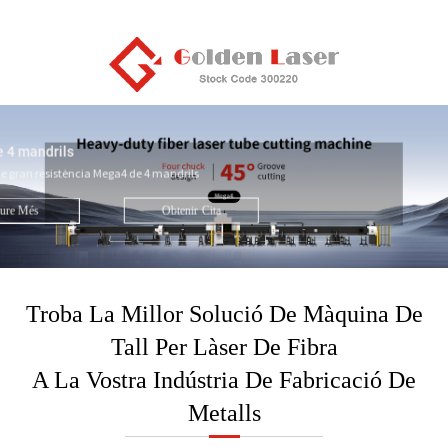
Màquina de tall per làser de fibra d'alta 
daurat Sèrie M
e 4 mandrils
Eficiència de tall làser millora
de gran resistència Mega4 de 4 mandrils
mm. L'alta potència amplia les
la indústria metal·lúrgica.
ure Més
Obtenir
Cita
Ve
Troba La Millor Solució De Màquina De
Tall Per Làser De Fibra
A La Vostra Indústria De Fabricació De
Metalls