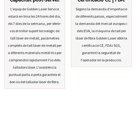
L'equip de Golden Laser Service
Segons la demanda d'importació
estarà en línia les 24 hores del dia,
de diferents països, especialment
els 7 dies de la setmana, per oferir-
la demanda del mercat europeu i
vos el millor suport tecnològic de
dels EUA, la màquina de tall per
tall làser de metall, paràmetres
làser de fibra Golden Laser obté la
complets de tall làser de metall per
certificació CE, FDA i SGS,
a diferents materials metàl·lics per
garantint la seguretat de
comprendre ràpidament l'ús dels
l'operador en la producció.
talladors làser. L'assistència
puntual porta a porta garanteix el
bon ús del tallador làser de fibra.