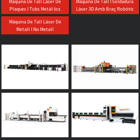
Màquina De Tall Làser De
Màquina De Tall I Soldadura
Plaques I Tubs Metàl·lics
Làser 3D Amb Braç Robòtic
Màquina De Tall Làser De
Metall I No Metall