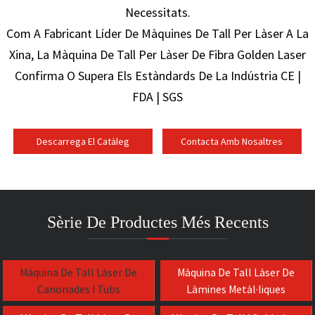
Necessitats.
Com A Fabricant Líder De Màquines De Tall Per Làser A La
Xina, La Màquina De Tall Per Làser De Fibra Golden Laser
Confirma O Supera Els Estàndards De La Indústria CE |
FDA | SGS
Descarrega El Catàleg
Contacta Amb Nosaltres
Sèrie De Productes Més Recents
Màquina De Tall Làser De
Màquina De Tall Làser De
Canonades I Tubs
Làmines Metàl·liques