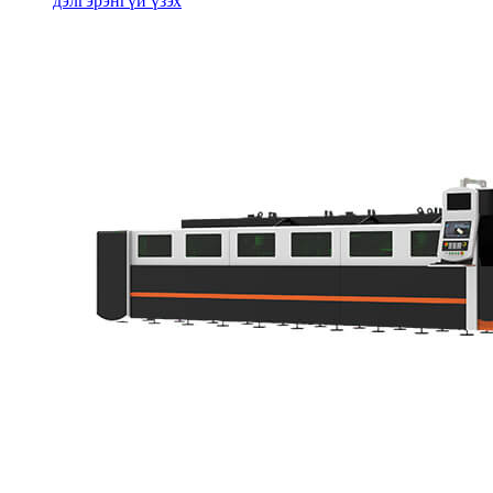
дэлгэрэнгүй үзэх