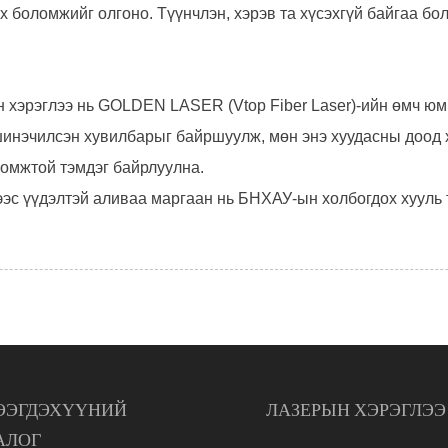
 боломжийг олгоно. Түүнчлэн, хэрэв та хүсэхгүй байгаа бол
 хэрэглээ нь GOLDEN LASER (Vtop Fiber Laser)-ийн өмч юм
 шинэчилсэн хувилбарыг байршуулж, мөн энэ хуудасны доод 
ломжтой тэмдэг байрлуулна.
ээс үүдэлтэй аливаа маргаан нь БНХАУ-ын холбогдох хууль
ЭЭГДЭХҮҮНИЙ
ЛАЗЕРЫН ХЭРЭГЛЭЭ
АЛОГ