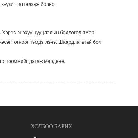
 күүкиг татгалзаж болно.
. Хэрэв энэхүү нууцлалын бодлогод ямар
хэсэгт огноог тэмдэглэнэ. Шаардлагатай бол
 тогтоомжийг дагаж мөрдөнө.
ХОЛБОО БАРИХ