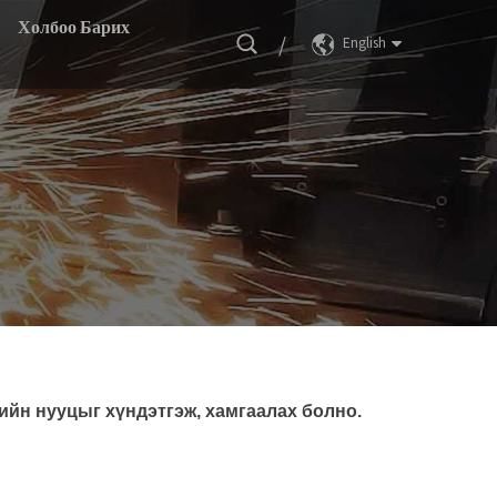
Холбоо Барих
/
English
ийн нууцыг хүндэтгэж, хамгаалах болно.