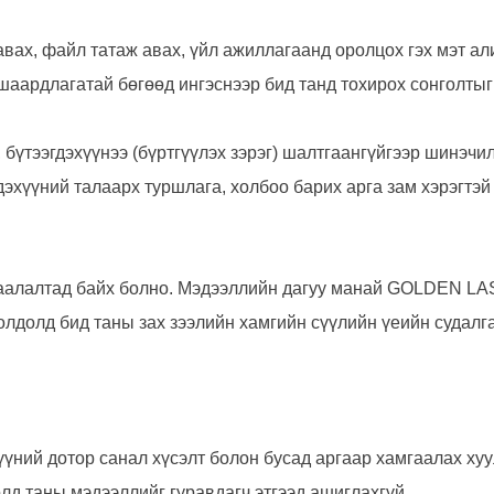
 авах, файл татаж авах, үйл ажиллагаанд оролцох гэх мэт а
шаардлагатай бөгөөд ингэснээр бид танд тохирох сонголтыг
, бүтээгдэхүүнээ (бүртгүүлэх зэрэг) шалтгаангүйгээр шинэ
дэхүүний талаарх туршлага, холбоо барих арга зам хэрэгтэй
аалалтад байх болно. Мэдээллийн дагуу манай GOLDEN LASER
олдолд бид таны зах зээлийн хамгийн сүүлийн үеийн судалг
үүний дотор санал хүсэлт болон бусад аргаар хамгаалах ху
олд таны мэдээллийг гуравдагч этгээд ашиглахгүй.