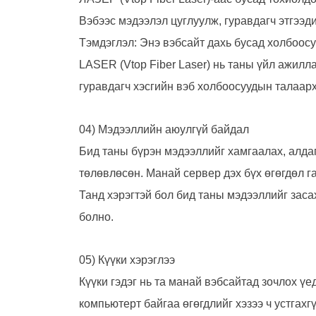
Вэбээс мэдээлэл цуглуулж, гуравдагч этгээди
Тэмдэглэл: Энэ вэбсайт дахь бусад холбоос
LASER (Vtop Fiber Laser) нь таны үйл ажилл
гуравдагч хэсгийн вэб холбоосуудын талаарх
04) Мэдээллийн аюулгүй байдал
Бид таны бүрэн мэдээллийг хамгаалах, алдаг
төлөвлөсөн. Манай сервер дэх бүх өгөгдөл г
Танд хэрэгтэй бол бид таны мэдээллийг заса
болно.
05) Күүки хэрэглээ
Күүки гэдэг нь та манай вэбсайтад зочлох үе
компьютерт байгаа өгөгдлийг хэзээ ч устгахг