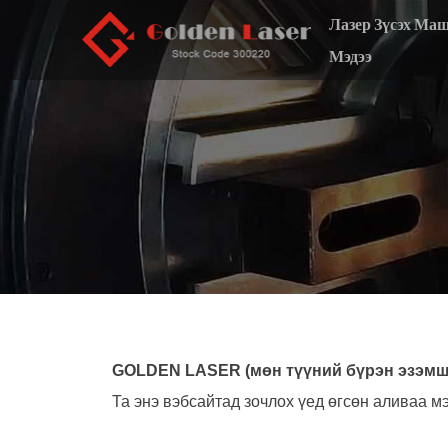
Лазер Зүсэх Ма
Мэдээ
GOLDEN LASER (мөн түүний бүрэн эзэмшли
Та энэ вэбсайтад зочлох үед өгсөн аливаа м