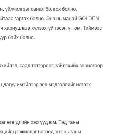
н, үйлчилгээг санал болгох болно.
сайтаас гаргах болно. Энэ нь манай GOLDEN
ч хариуцлага хүлээхгүй гэсэн үг юм. Тиймээс
уур байх болно.
рхийлэл, саад тотгороос зайлсхийх зорилгоор
н дагуу имэйлээр зөв мэдээллийг илгээх
даг өгөгдлийн хэсгүүд юм. Тэд таны
нкцийг цээжилдэг бөгөөд энэ нь таны