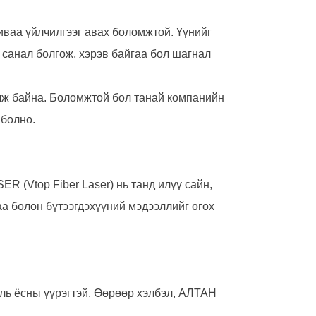
ливаа үйлчилгээг авах боломжтой. Үүнийг
 санал болгож, хэрэв байгаа бол шагнал
чилж байна. Боломжтой бол танай компанийн
 болно.
 (Vtop Fiber Laser) нь танд илүү сайн,
аа болон бүтээгдэхүүний мэдээллийг өгөх
уль ёсны үүрэгтэй. Өөрөөр хэлбэл, АЛТАН