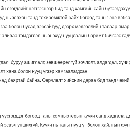
йн өгөгдлийг нэгтгэснээр бид танд хамгийн сайн бүтээгдэхүү
ууд нь зөвхөн танд тохиромжтой байх бөгөөд таныг энэ вэб
агаа болон бусад вэбсайтууд дээрх мэдээллийн талаар ямар 
 аливаа тэмдэглэл нь энэхүү нууцлалын баримт бичгээс гад
дал, буруу ашиглалт, зөвшөөрөлгүй зочлолт, алдагдал, хүчи
алт хана болон нууц үгээр хамгаалагдсан.
хад баяртай байна. Өөрчлөлт хийсний дараа бид танд чекий
д үүсгэгддэг бөгөөд таны компьютерын күүки санд хадгалагд
үй эсвэл уншихгүй. Күүки нь таны нууц үг болон хайлтын фу