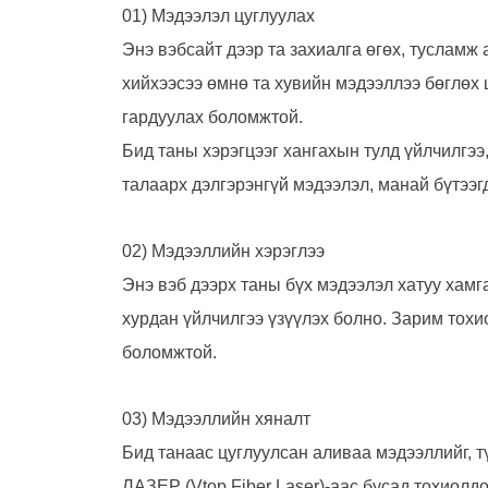
01) Мэдээлэл цуглуулах
Энэ вэбсайт дээр та захиалга өгөх, тусламж
хийхээсээ өмнө та хувийн мэдээллээ бөглөх 
гардуулах боломжтой.
Бид таны хэрэгцээг хангахын тулд үйлчилгээ
талаарх дэлгэрэнгүй мэдээлэл, манай бүтээг
02) Мэдээллийн хэрэглээ
Энэ вэб дээрх таны бүх мэдээлэл хатуу хамг
хурдан үйлчилгээ үзүүлэх болно. Зарим тохи
боломжтой.
03) Мэдээллийн хяналт
Бид танаас цуглуулсан аливаа мэдээллийг, т
ЛАЗЕР (Vtop Fiber Laser)-аас бусад тохиолд