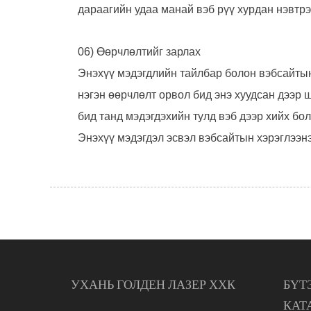
дараагийн удаа манай вэб рүү хурдан нэвтрэх
06) Өөрчлөлтийг зарлах
Энэхүү мэдэгдлийн тайлбар болон вэбсайтын
нэгэн өөрчлөлт орвол бид энэ хуудсан дээр
бид танд мэдэгдэхийн тулд вэб дээр хийх бо
Энэхүү мэдэгдэл эсвэл вэбсайтын хэрэглээн
УХАНЬ ГОЛДЕН ЛАЗЕР ХХК
БҮТ
КАТ