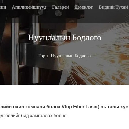
шин
Аппликейшнүүд
Галерей
Дэмжлэг
Бидний Тухай
Нууцлалын Бодлого
Гэр
Нууцлалын Бодлого
йн охин компани болох Vtop Fiber Laser) нь таны хув
эдээллийг бид хамгаалах болно.