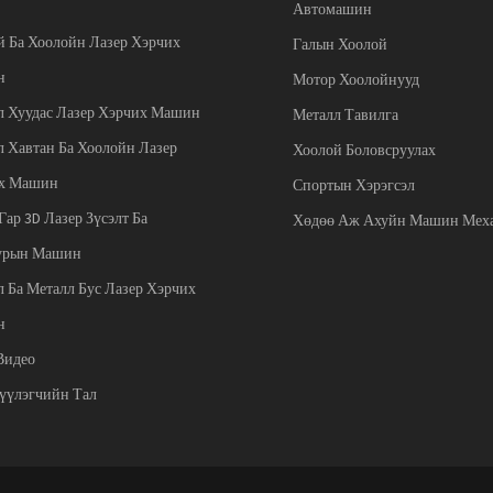
Автомашин
й Ба Хоолойн Лазер Хэрчих
Галын Хоолой
н
Мотор Хоолойнууд
л Хуудас Лазер Хэрчих Машин
Металл Тавилга
л Хавтан Ба Хоолойн Лазер
Хоолой Боловсруулах
х Машин
Спортын Хэрэгсэл
Гар 3D Лазер Зүсэлт Ба
Хөдөө Аж Ахуйн Машин Мех
урын Машин
 Ба Металл Бус Лазер Хэрчих
н
Видео
үүлэгчийн Тал