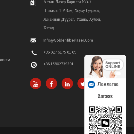
Алтан Лазер Барилга №3-3
Шикиао 1-Р Зам, Хоуху Гудамж,
Жианнан Дүүрэг, Ухань, Хубэй,
Хятад
Info@goldenfiberlaser.com
+86 027 6175 01 09
анизм
+86 15802739301
Лавлагаа
илгээх
Ватсап