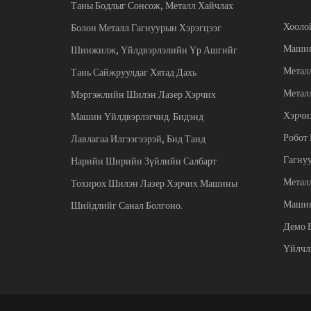
Таны Бодлыг Сонсож, Металл Хайчлах
Хооло
Болон Металл Гагнуурын Хэрэгцээг
Маши
Шинжилж, Үйлдвэрлэлийн Үр Ашгийг
Метал
Тань Сайжруулдаг Хятад Дахь
Метал
Мэргэжлийн Шилэн Лазер Хэрчих
Хэрчи
Машин Үйлдвэрлэгчид. Бидэнд
Робот 
Лавлагаа Илгээгээрэй, Бид Танд
Гагну
Нарийн Ширийн Зүйлийн Салбарт
Металл
Тохирох Шилэн Лазер Хэрчих Машины
Маши
Шийдлийг Санал Болгоно.
Демо 
Үйлчл