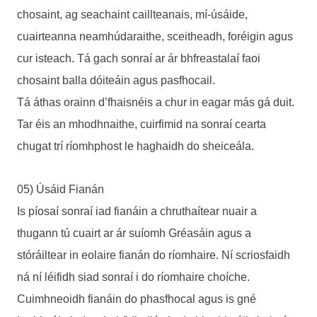
chosaint, ag seachaint caillteanais, mí-úsáide,
cuairteanna neamhúdaraithe, sceitheadh, foréigin agus
cur isteach. Tá gach sonraí ar ár bhfreastalaí faoi
chosaint balla dóiteáin agus pasfhocail.
Tá áthas orainn d’fhaisnéis a chur in eagar más gá duit.
Tar éis an mhodhnaithe, cuirfimid na sonraí cearta
chugat trí ríomhphost le haghaidh do sheiceála.
05) Úsáid Fianán
Is píosaí sonraí iad fianáin a chruthaítear nuair a
thugann tú cuairt ar ár suíomh Gréasáin agus a
stóráiltear in eolaire fianán do ríomhaire. Ní scriosfaidh
ná ní léifidh siad sonraí i do ríomhaire choíche.
Cuimhneoidh fianáin do phasfhocal agus is gné