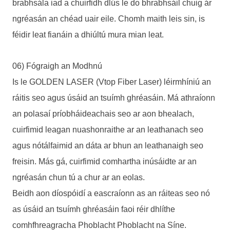
brabhsála iad a chuirfidh dlús le do bhrabhsáil chuig ár
ngréasán an chéad uair eile. Chomh maith leis sin, is
féidir leat fianáin a dhiúltú mura mian leat.
06) Fógraigh an Modhnú
Is le GOLDEN LASER (Vtop Fiber Laser) léirmhíniú an
ráitis seo agus úsáid an tsuímh ghréasáin. Má athraíonn
an polasaí príobháideachais seo ar aon bhealach,
cuirfimid leagan nuashonraithe ar an leathanach seo
agus nótálfaimid an dáta ar bhun an leathanaigh seo
freisin. Más gá, cuirfimid comhartha inúsáidte ar an
ngréasán chun tú a chur ar an eolas.
Beidh aon díospóidí a eascraíonn as an ráiteas seo nó
as úsáid an tsuímh ghréasáin faoi réir dhlíthe
comhfhreagracha Phoblacht Phoblacht na Síne.