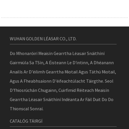
WUHAN GOLDEN LÉASAR CO., LTD.
Do Mhonaróirí Meaisín Gearrtha Léasair Snáithíní
Gairmiúla Sa TSín, A Éisteann Le D'intinn, A Dhéanann
Anailís Ar D'éilimh Gearrtha Miotail Agus Táthú Miotail,
Agus A Fheabhsaíonn D'éifeachtúlacht Táirgthe. Seol
D'fhiosrúchán Chugainn, Cuirfimid Réiteach Meaisín
Gearrtha Léasair Snáithíní Indéanta Ar Fáil Duit Do Do
Thionscal Sonraí.
CATALÓG TÁIRGÍ