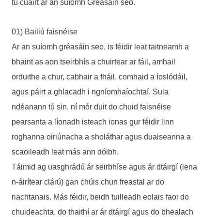
tú cuairt ar an suíomh Gréasáin seo.
01) Bailiú faisnéise
Ar an suíomh gréasáin seo, is féidir leat taitneamh a
bhaint as aon tseirbhís a chuirtear ar fáil, amhail
orduithe a chur, cabhair a fháil, comhaid a íoslódáil,
agus páirt a ghlacadh i ngníomhaíochtaí. Sula
ndéanann tú sin, ní mór duit do chuid faisnéise
pearsanta a líonadh isteach ionas gur féidir linn
roghanna oiriúnacha a sholáthar agus duaiseanna a
scaoileadh leat más ann dóibh.
Táimid ag uasghrádú ár seirbhíse agus ár dtáirgí (lena
n-áirítear clárú) gan chúis chun freastal ar do
riachtanais. Más féidir, beidh tuilleadh eolais faoi do
chuideachta, do thaithí ar ár dtáirgí agus do bhealach