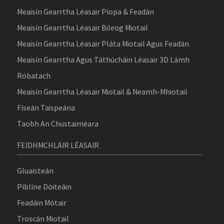
Meaisín Gearrtha Léasair Píopa & Feadán
Meaisín Gearrtha Léasair Bileog Miotail
Meaisín Gearrtha Léasair Pláta Miotail Agus Feadán
Meaisín Gearrtha Agus Táthúcháin Léasair 3D Lámh
Róbatach
Meaisín Gearrtha Léasair Miotail & Neamh-Mhiotail
Físeán Taispeána
Taobh An Chustaiméara
FEIDHMCHLÁIR LÉASAIR
Gluaisteán
Píblíne Dóiteáin
Feadáin Mótair
Troscán Miotail