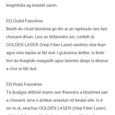
teagmhála ag teastáil uainn.
02) Úsáid Faisnéise
Beidh do chuid faisnéise go léir ar an ngréasán seo faoi
chosaint dhian. Leis an bhfaisnéis sin, cuirfidh ár
GOLDEN LASER (Vtop Fiber Laser) seirbhís níos fearr
agus níos tapúla ar fáil duit. I gcásanna áirithe, is féidir
linn do thaighde margaidh agus faisnéis táirge is déanaí
a chur ar fáil duit.
03) Rialú Faisnéise
Tá dualgas dlíthiúil orainn aon fhaisnéis a bhailímid uait
a chosaint, lena n-áirítear aiseolas nó bealaí eile. Is é
sin le rá, seachas GOLDEN LASER (Vtop Fiber Laser),