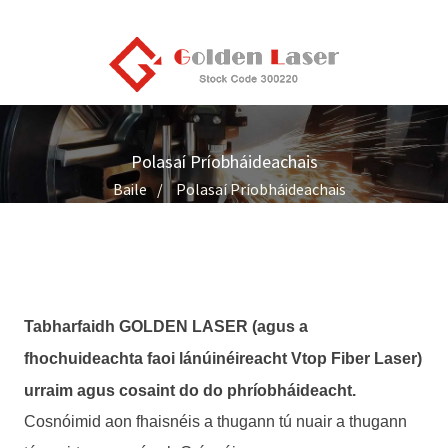
Polasaí Príobháideachais
Baile
Polasaí Príobháideachais
Tabharfaidh GOLDEN LASER (agus a
fhochuideachta faoi lánúinéireacht Vtop Fiber Laser)
urraim agus cosaint do do phríobháideacht.
Cosnóimid aon fhaisnéis a thugann tú nuair a thugann