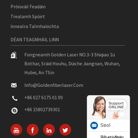
Próiseáil Feadáin
Trealamh Spóirt
Innealra Talmhaíochta
DÉAN TEAGMHÁIL LINN
Foirgneamh Golden Laser NO.3-3 Shiqiao 1ú
Bóthar, Sráid Houhu, Dúiche Jiangnan, Wuhan,
Hubei, An TSín
Info@goldenfiberlaser.com
+86 027 6175 01 09
+86 15802739301
Seol
Fiosrúchán
WhatsApp