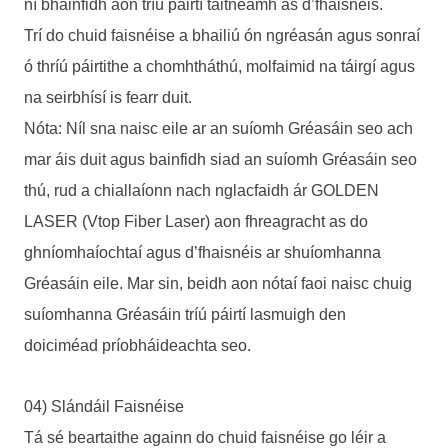
ní bhainfidh aon tríú páirtí taitneamh as d’fhaisnéis.
Trí do chuid faisnéise a bhailiú ón ngréasán agus sonraí
ó thríú páirtithe a chomhtháthú, molfaimid na táirgí agus
na seirbhísí is fearr duit.
Nóta: Níl sna naisc eile ar an suíomh Gréasáin seo ach
mar áis duit agus bainfidh siad an suíomh Gréasáin seo
thú, rud a chiallaíonn nach nglacfaidh ár GOLDEN
LASER (Vtop Fiber Laser) aon fhreagracht as do
ghníomhaíochtaí agus d’fhaisnéis ar shuíomhanna
Gréasáin eile. Mar sin, beidh aon nótaí faoi naisc chuig
suíomhanna Gréasáin tríú páirtí lasmuigh den
doiciméad príobháideachta seo.
04) Slándáil Faisnéise
Tá sé beartaithe againn do chuid faisnéise go léir a