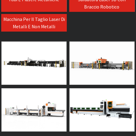
Braccio Robotico
Macchina Per Il Taglio Laser Di
Metalli E Non Metalli