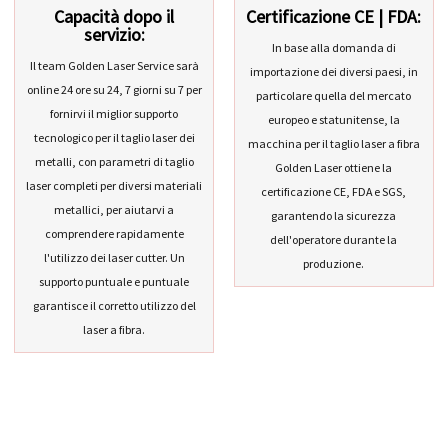
Capacità dopo il
Certificazione CE | FDA:
servizio:
In base alla domanda di
Il team Golden Laser Service sarà
importazione dei diversi paesi, in
online 24 ore su 24, 7 giorni su 7 per
particolare quella del mercato
fornirvi il miglior supporto
europeo e statunitense, la
tecnologico per il taglio laser dei
macchina per il taglio laser a fibra
metalli, con parametri di taglio
Golden Laser ottiene la
laser completi per diversi materiali
certificazione CE, FDA e SGS,
metallici, per aiutarvi a
garantendo la sicurezza
comprendere rapidamente
dell'operatore durante la
l'utilizzo dei laser cutter. Un
produzione.
supporto puntuale e puntuale
garantisce il corretto utilizzo del
laser a fibra.