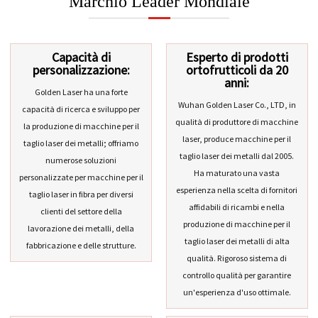
Marchio Leader Mondiale
Capacità di
Esperto di prodotti
personalizzazione:
ortofrutticoli da 20
anni:
Golden Laser ha una forte
Wuhan Golden Laser Co., LTD, in
capacità di ricerca e sviluppo per
qualità di produttore di macchine
la produzione di macchine per il
laser, produce macchine per il
taglio laser dei metalli; offriamo
taglio laser dei metalli dal 2005.
numerose soluzioni
Ha maturato una vasta
personalizzate per macchine per il
esperienza nella scelta di fornitori
taglio laser in fibra per diversi
affidabili di ricambi e nella
clienti del settore della
produzione di macchine per il
lavorazione dei metalli, della
taglio laser dei metalli di alta
fabbricazione e delle strutture.
qualità. Rigoroso sistema di
controllo qualità per garantire
un'esperienza d'uso ottimale.