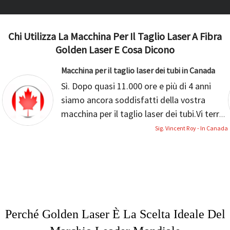
Chi Utilizza La Macchina Per Il Taglio Laser A Fibra
Golden Laser E Cosa Dicono
Macchina per il taglio laser dei tubi in Canada
Sì. Dopo quasi 11.000 ore e più di 4 anni
siamo ancora soddisfatti della vostra
macchina per il taglio laser dei tubi.
Vi terrò
informati se avete bisogno di ulteriori
Sig. Vincent Roy - In Canada
informazioni sulla vostra macchina per il
taglio laser. Grazie.
Perché Golden Laser È La Scelta Ideale Del