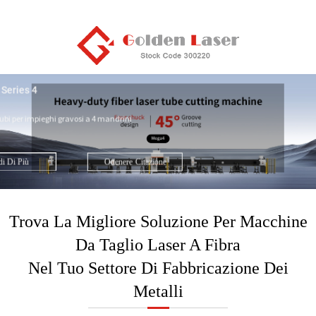
Macchina per il taglio laser a fibra ad al
 Series 4
Serie M laser dorato
Efficienza di taglio laser miglio
 tubi per impieghi gravosi a 4 mandrini
mm L'elevata potenza amplia le
settore della lavorazione dei m
i Di Più
Ottenere
Citazione
Ved
Trova La Migliore Soluzione Per Macchine
Da Taglio Laser A Fibra
Nel Tuo Settore Di Fabbricazione Dei
Metalli