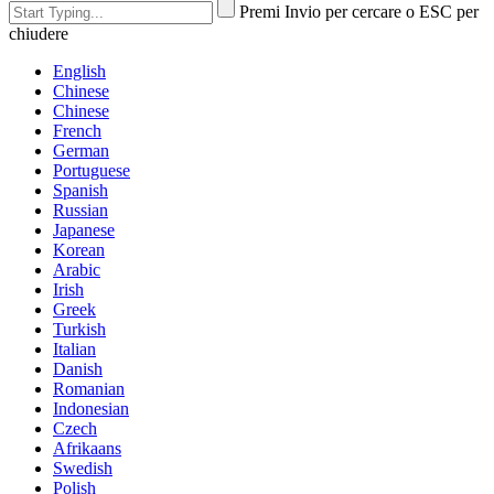
Premi Invio per cercare o ESC per
chiudere
English
Chinese
Chinese
French
German
Portuguese
Spanish
Russian
Japanese
Korean
Arabic
Irish
Greek
Turkish
Italian
Danish
Romanian
Indonesian
Czech
Afrikaans
Swedish
Polish