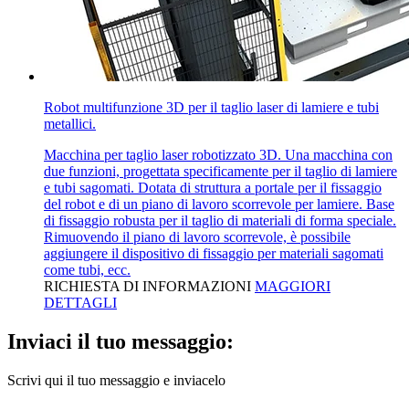
Robot multifunzione 3D per il taglio laser di lamiere e tubi
metallici.
Macchina per taglio laser robotizzato 3D. Una macchina con
due funzioni, progettata specificamente per il taglio di lamiere
e tubi sagomati. Dotata di struttura a portale per il fissaggio
del robot e di un piano di lavoro scorrevole per lamiere. Base
di fissaggio robusta per il taglio di materiali di forma speciale.
Rimuovendo il piano di lavoro scorrevole, è possibile
aggiungere il dispositivo di fissaggio per materiali sagomati
come tubi, ecc.
RICHIESTA DI INFORMAZIONI
MAGGIORI
DETTAGLI
Inviaci il tuo messaggio:
Scrivi qui il tuo messaggio e inviacelo