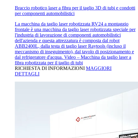
Braccio robotico laser a fibra per il taglio 3D di tubi e condotti
per componenti automobilistici
La macchina da taglio laser robotizzata RV24 a montaggio
frontale è una macchina da taglio laser robotizzata speciale per
l'industria di lavorazione di componenti automobilistici
dell'azienda e questa attrezzatura è composta dal robot
ABB2400L, dalla testa di taglio laser Raytools (incluso il
meccanismo di inseguimento), dal tavolo di posizionamento e
dal refrigeratore d'acqua. Video – Macchina da taglio laser a
fibra robotizzata per il taglio di tubi
RICHIESTA DI INFORMAZIONI
MAGGIORI
DETTAGLI