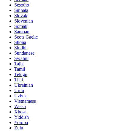
Sesotho
Sinhala
Slovak
Slovenian
Somali
Samoan
Scots Gaelic
Shona
Sindhi
Sundanese
Swahili
Tajik
Tamil
Telugu
Thai
Ukrainian
Urdu
Uzbek
Vietnamese
Welsh
Xhosa
Yiddish
Yoruba
Zulu