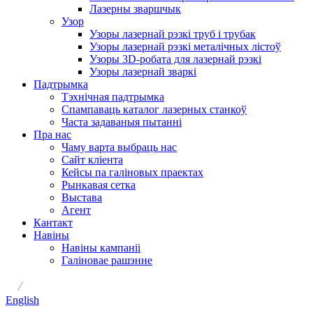
Лазерны зваршчык
Узор
Узоры лазернай рэзкі труб і трубак
Узоры лазернай рэзкі металічных лістоў
Узоры 3D-робата для лазернай рэзкі
Узоры лазернай зваркі
Падтрымка
Тэхнічная падтрымка
Спампаваць каталог лазерных станкоў
Часта задаваныя пытанні
Пра нас
Чаму варта выбраць нас
Сайт кліента
Кейсы па галіновых праектах
Рынкавая сетка
Выстава
Агент
Кантакт
Навіны
Навіны кампаніі
Галіновае рашэнне
/
English