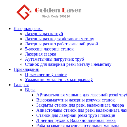
Лазерная рэзка
Лазерны разак труб
Лазерны разак для ліставога металу
Лазерны разак з рабатызаванай рукой
5-восевы лазерны станок
Лазерная зварка
Аўтаматычны пагрузчык труб
Станок для лазернай рэзкі металу і неметалу
Прыкладанні
Прымяненне ў галіне
Ужыванне металічных матэрыялаў
Галерэя
Відэа
Аўтаматычная машына для лазернай рэзкі тру
Высокамагутны лазерны рэжучы станок
Закрыты станок для рэзкі валаконнага лазера
Аднастолавы станок для рэзкі валаконнага лаз
Станок для лазернай рэзкі труб і пласцін
Лінейны рухавік Валакно лазерная рэзка
Рабатызаваная лазерная рэзальная машына