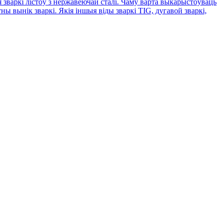
ля зваркі лістоў з нержавеючай сталі. Чаму варта выкарыстоўваць
ы вынік зваркі. Якія іншыя віды зваркі TIG, дугавой зваркі,