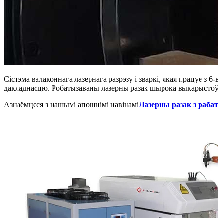
Сістэма валаконнага лазернага разрэзу і зваркі, якая працуе з
дакладнасцю. Робатызаваны лазерны разак шырока выкарыстоўв
Азнаёмцеся з нашымі апошнімі навінамі
Лазерны разак з раба