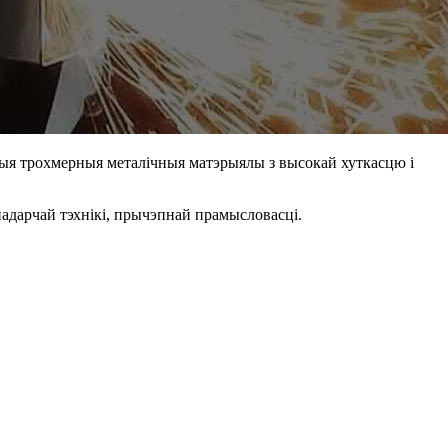
озныя трохмерныя металічныя матэрыялы з высокай хуткасцю і
падарчай тэхнікі, прычэпнай прамысловасці.