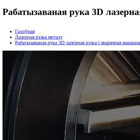
Рабатызаваная рука 3D лазерна
Галоўная
Лазерная рэзка металу
Рабатызаваная рука 3D лазерная рэзка і зварачная машына