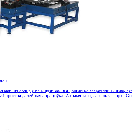
ынай
 мае перавагу ў выглядзе малога дыяметра зварачнай плямы, вузк
і простая далейшая апрацоўка. Акрамя таго, лазерная зварка Go