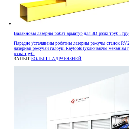
Валакновы лазерны робат-арматур для 3D-рэзкі труб і тру
Пярэдне ўсталяваны робатны лазерны рэжучы станок RV24
лазернай рэжучай галоўкі Raytools (уключаючы механізм 
рэзкі труб.
ЗАПЫТ
БОЛЬШ ПАДРАБЯЗНЕЙ