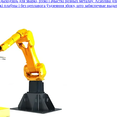
дыходзіць для зваркі, рэзкі і ачысткі розных металаў. Асабліва д
 плаўны і без цеплавога ўздзеяння збоку, што забяспечвае выдатн