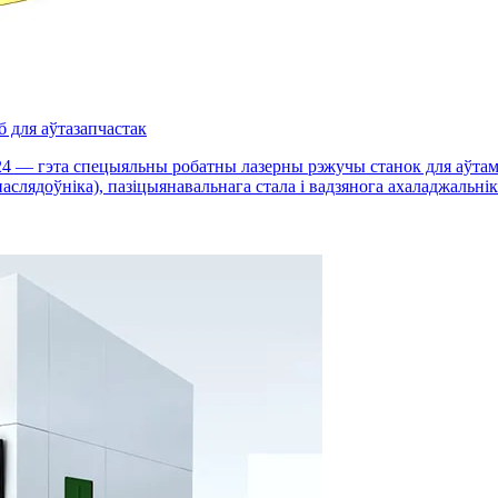
б для аўтазапчастак
 — гэта спецыяльны робатны лазерны рэжучы станок для аўтама
паслядоўніка), пазіцыянавальнага стала і вадзянога ахаладжальн