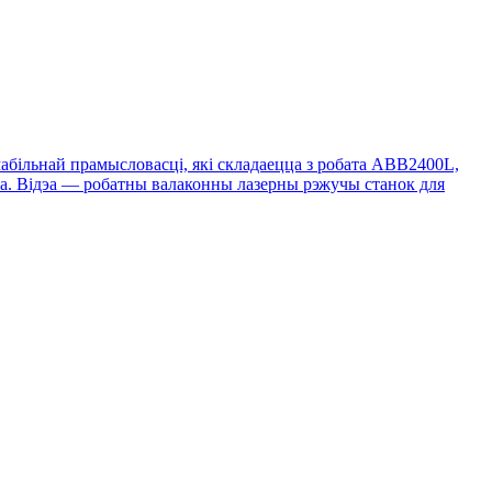
більнай прамысловасці, які складаецца з робата ABB2400L,
іка. Відэа — робатны валаконны лазерны рэжучы станок для