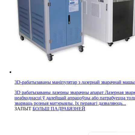
3D-рабатызаваны маніпулятар з лазернай зварачнай маш
3D рабатызаваны лазерны зварачны апарат Лазерная зварка
неабходнасці ў далейшай апрацоўцы або патрабуецца тольк
зварваць розныя матэрыялы. Іх перавагі дазваляюць...
ЗАПЫТ
БОЛЬШ ПАДРАБЯЗНЕЙ