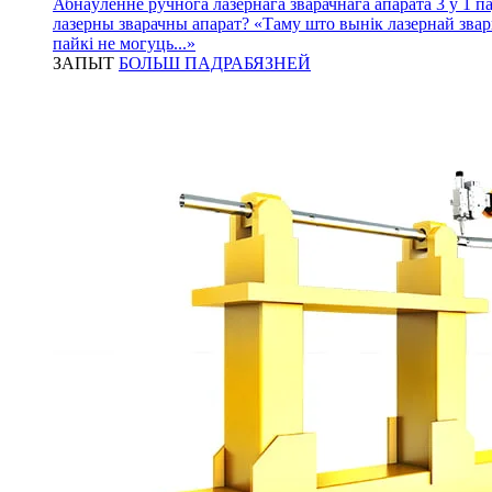
Абнаўленне ручнога лазернага зварачнага апарата 3 у 1 па
лазерны зварачны апарат? «Таму што вынік лазернай зваркі
пайкі не могуць...»
ЗАПЫТ
БОЛЬШ ПАДРАБЯЗНЕЙ