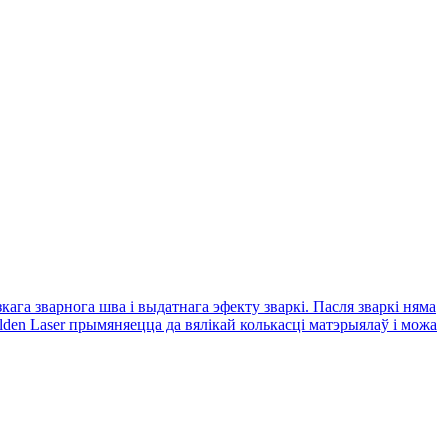
ага зварнога шва і выдатнага эфекту зваркі. Пасля зваркі няма
lden Laser прымяняецца да вялікай колькасці матэрыялаў і можа