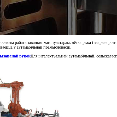
 6-восевым рабатызаваным маніпулятарам, лёгка рэжа і зварвае р
аецца ў аўтамабільнай прамысловасці.
тызаванай рукой
Для інтэлектуальнай аўтамабільнай, сельскагас