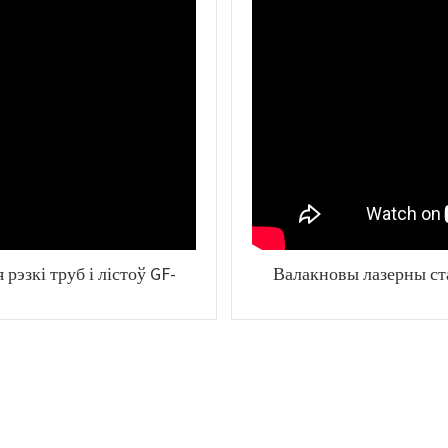
эзкі труб і лістоў GF-
Валакновы лазерны ста