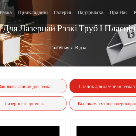
Рэзка
Прыкладанні
Галерэя
Падтрымка
Пра Нас
 Для Лазернай Рэзкі Труб І Пласцін 
Галоўная
Відэа
Закрыты станок для рэзкі
Станок для лазернай рэзкі т
валаконнага лазера
пласцін
Лазерны зваршчык
Высокамагутны лазерны р
станок