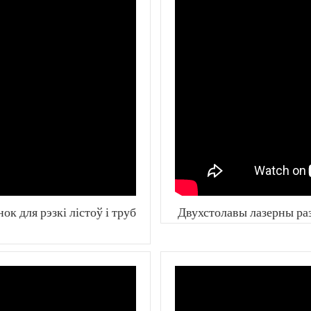
 для рэзкі лістоў і труб
Двухстолавы лазерны раза