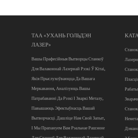
ТАА «УХАНЬ ГОЛЬДЭН
КАТ
ЛАЗЕР»
Станок
Вашы Прафесійныя Вытворцы Станкоў
Лазерн
Для Валаконнай Лазернай Рэзкі Ў Кітаі,
Станок
Якія Прыслухоўваюцца Да Вашага
Пласці
Меркавання, Аналізуюць Вашы
Рабаты
Патрабаванні Да Рэзкі І Зваркі Металу,
Зварач
Павышаюць Эфектыўнасць Вашай
Станок
Вытворчасці. Дашліце Нам Свой Запыт,
Немета
І Мы Прапануем Вам Рэальнае Рашэнне
Дэманс
Для Станкоў Для Валаконнай Лазернай