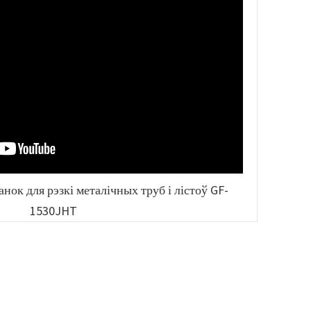
нок для рэзкі металічных труб і лістоў GF-
1530JHT