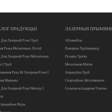
АЛОГ ПРАДУКЦЫІ
ЛАЗЕРНЫЯ ПРЫМЯН
 Для Лазернай Рэзкі Труб
Аўтамабіль
ая Рэзка Металічных Лістоў
Пажарны Трубаправод
 Для Лазернай Рэзкі Металічных
Рухавік Трубы
н І Труб
Металічная Мэбля
заваная Рука 3D Лазерная Рэзка І
Апрацоўка Труб
ная Машына
Спартыўнае Абсталяванне
 Для Лазернай Рэзкі Металу І
Сельскагаспадарчая Тэхніка
лу
трацыйнае Відэа