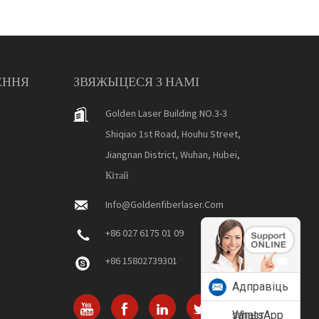
ЕННЯ
ЗВЯЖЫЦЕСЯ З НАМІ
Golden Laser Building NO.3-3
Shiqiao 1st Road, Houhu Street,
Jiangnan District, Wuhan, Hubei,
Кітай
Info@goldenfiberlaser.com
+86 027 6175 01 09
+86 15802739301
Адправіць
запыт
WhatsApp