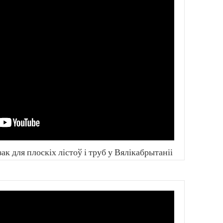
к для плоскіх лістоў і труб у Вялікабрытаніі