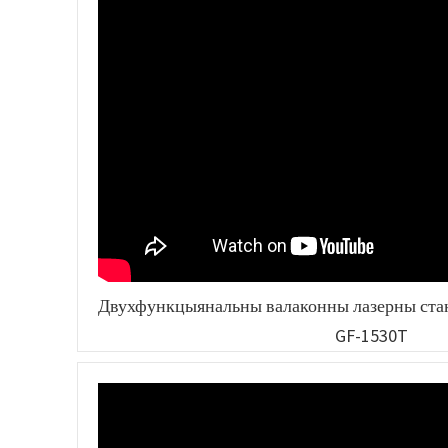
Двухфункцыянальны валаконны лазерны станок
GF-1530T