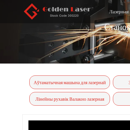
Лазерная 
Станок
Аўтаматычная машына для лазернай
рэзкі труб серыі P-(A)
Лінейны рухавік Валакно лазерная
рэзка Станок-GF-6060