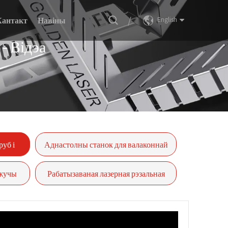
/
Кантакт
Навіны
English
- Відэа
руб і
Аднастолны станок для валаконнай
лазернай рэзкі серыі GF
эжучы
Рабатызаваная лазерная рэзальная
машына