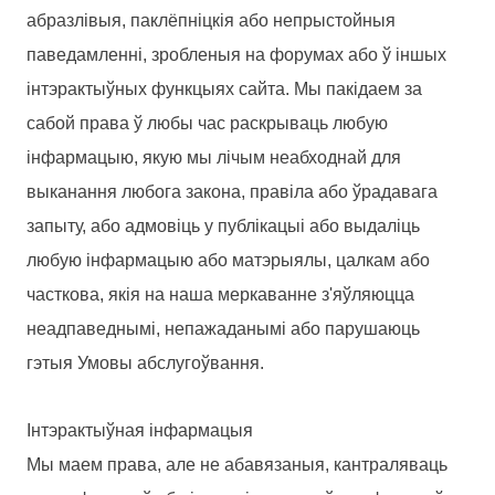
абразлівыя, паклёпніцкія або непрыстойныя
паведамленні, зробленыя на форумах або ў іншых
інтэрактыўных функцыях сайта. Мы пакідаем за
сабой права ў любы час раскрываць любую
інфармацыю, якую мы лічым неабходнай для
выканання любога закона, правіла або ўрадавага
запыту, або адмовіць у публікацыі або выдаліць
любую інфармацыю або матэрыялы, цалкам або
часткова, якія на наша меркаванне з'яўляюцца
неадпаведнымі, непажаданымі або парушаюць
гэтыя Умовы абслугоўвання.
Інтэрактыўная інфармацыя
Мы маем права, але не абавязаныя, кантраляваць