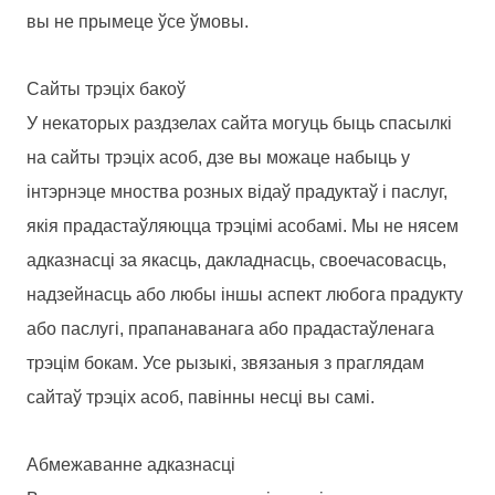
вы не прымеце ўсе ўмовы.
Сайты трэціх бакоў
У некаторых раздзелах сайта могуць быць спасылкі
на сайты трэціх асоб, дзе вы можаце набыць у
інтэрнэце мноства розных відаў прадуктаў і паслуг,
якія прадастаўляюцца трэцімі асобамі. Мы не нясем
адказнасці за якасць, дакладнасць, своечасовасць,
надзейнасць або любы іншы аспект любога прадукту
або паслугі, прапанаванага або прадастаўленага
трэцім бокам. Усе рызыкі, звязаныя з праглядам
сайтаў трэціх асоб, павінны несці вы самі.
Абмежаванне адказнасці