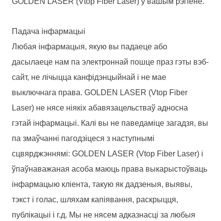
GOLDEN LASER (Vtop Fiber Laser) у вашым рэгіёне.
Падача інфармацыі
Любая інфармацыя, якую вы падаеце або
дасылаеце нам па электроннай пошце праз гэты вэб-
сайт, не лічыцца канфідэнцыйнай і не мае
выключнага права. GOLDEN LASER (Vtop Fiber
Laser) не нясе ніякіх абавязацельстваў адносна
гэтай інфармацыі. Калі вы не паведаміце загадзя, вы
па змаўчанні пагодзіцеся з наступнымі
сцвярджэннямі: GOLDEN LASER (Vtop Fiber Laser) і
ўпаўнаважаная асоба маюць права выкарыстоўваць
інфармацыю кліента, такую ​​як дадзеныя, выявы,
тэкст і голас, шляхам капіявання, раскрыцця,
публікацыі і г.д. Мы не нясем адказнасці за любыя