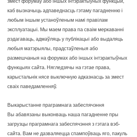
змест форумаў або іншых інтэрактыўных функцый,
каб вызначыць адпаведнасць гэтаму пагадненню і
любым іншым устаноўленым намі правілам
эксплуатацыі. Мы маем права па сваім меркаванні
рэдагаваць, адмаўляць у публікацыі або выдаляць
любыя матэрыялы, прадстаўленыя або
размешчаныя на форумах або іншых інтэрактыўных
функцыях сайта. Нягледзячы на ​​гэтае права,
карыстальнік нясе выключную адказнасць за змест
сваіх паведамленняў.
Выкарыстанне праграмнага забеспячэння
Вы абавязаны выконваць наша пагадненне пры
загрузцы праграмнага забеспячэння з гэтага вэб-
сайта. Вам не дазваляецца спампоўваць яго, пакуль