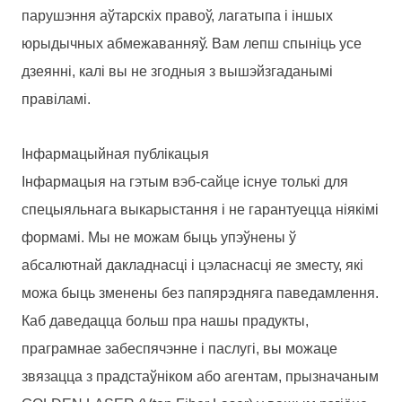
парушэння аўтарскіх правоў, лагатыпа і іншых
юрыдычных абмежаванняў. Вам лепш спыніць усе
дзеянні, калі вы не згодныя з вышэйзгаданымі
правіламі.
Інфармацыйная публікацыя
Інфармацыя на гэтым вэб-сайце існуе толькі для
спецыяльнага выкарыстання і не гарантуецца ніякімі
формамі. Мы не можам быць упэўнены ў
абсалютнай дакладнасці і цэласнасці яе зместу, які
можа быць зменены без папярэдняга паведамлення.
Каб даведацца больш пра нашы прадукты,
праграмнае забеспячэнне і паслугі, вы можаце
звязацца з прадстаўніком або агентам, прызначаным