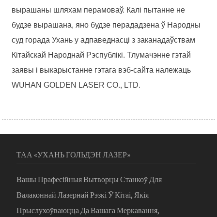
вырашаны шляхам перамоваў. Калі пытанне не
будзе вырашана, яно будзе перададзена ў Народны
суд горада Ухань у адпаведнасці з заканадаўствам
Кітайскай Народнай Рэспублікі. Тлумачэнне гэтай
заявы і выкарыстанне гэтага вэб-сайта належаць
WUHAN GOLDEN LASER CO., LTD.
ТАА «УХАНЬ ГОЛЬДЭН ЛАЗЕР»
Вашы Прафесійныя Вытворцы Станкоў Для
Валаконнай Лазернай Рэзкі Ў Кітаі, Якія
Прыслухоўваюцца Да Вашага Меркавання,