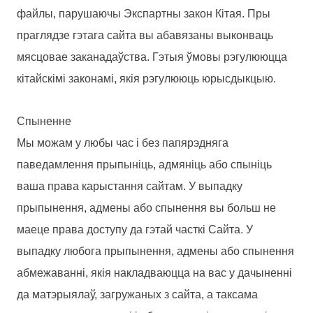
файлы, парушаючы Экспартны закон Кітая. Пры
праглядзе гэтага сайта вы абавязаны выконваць
мясцовае заканадаўства. Гэтыя ўмовы рэгулююцца
кітайскімі законамі, якія рэгулююць юрысдыкцыю.
Спыненне
Мы можам у любы час і без папярэдняга
паведамлення прыпыніць, адмяніць або спыніць
ваша права карыстання сайтам. У выпадку
прыпынення, адмены або спынення вы больш не
маеце права доступу да гэтай часткі Сайта. У
выпадку любога прыпынення, адмены або спынення
абмежаванні, якія накладваюцца на вас у дачыненні
да матэрыялаў, загружаных з сайта, а таксама