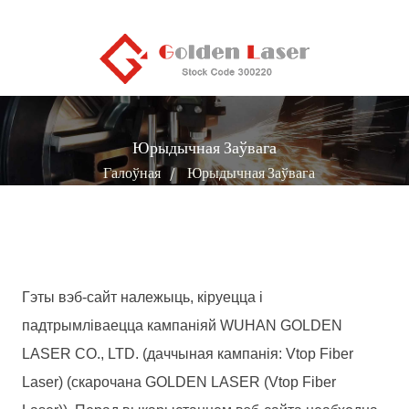
Юрыдычная Заўвага
Галоўная
Юрыдычная Заўвага
Гэты вэб-сайт належыць, кіруецца і
падтрымліваецца кампаніяй WUHAN GOLDEN
LASER CO., LTD. (даччыная кампанія: Vtop Fiber
Laser) (скарочана GOLDEN LASER (Vtop Fiber