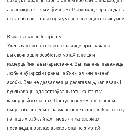
Laser)). Перад выкарыстаннем вэб-сайта неабходна
азнаёміцца ​​з гэтымі ўмовамі. Вы можаце праглядаць
гэты вэб-сайт толькі пры ўмове прыняцця гэтых умоў.
Выкарыстанне Інтэрнэту
Увесь кантэнт на гэтым вэб-сайце прызначаны
выключна для асабістых мэтаў, а не для
камерцыйнага выкарыстання. Вы павінны паважаць
любыя аўтарскія правы і аб'явы ад кантактнай
асобы. Вам не дазваляецца рэдагаваць, капіяваць і
публікаваць, адлюстроўваць гэты кантэнт у
камерцыйных мэтах. Наступныя дзеянні павінны
быць забароненыя: размяшчэнне гэтага вэб-кантэнту
на іншых вэб-сайтах і медыя-платформах;
несанкцыянаванае выкарыстанне з мэтай