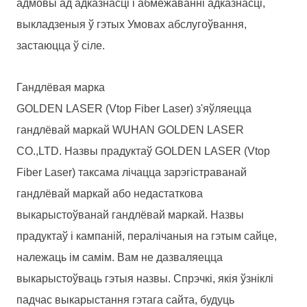
адмовы ад адказнасці і абмежаванні адказнасці,
выкладзеныя ў гэтых Умовах абслугоўвання,
застаюцца ў сіле.
Гандлёвая марка
GOLDEN LASER (Vtop Fiber Laser) з'яўляецца
гандлёвай маркай WUHAN GOLDEN LASER
CO.,LTD. Назвы прадуктаў GOLDEN LASER (Vtop
Fiber Laser) таксама лічацца зарэгістраванай
гандлёвай маркай або недастаткова
выкарыстоўванай гандлёвай маркай. Назвы
прадуктаў і кампаній, пералічаныя на гэтым сайце,
належаць ім самім. Вам не дазваляецца
выкарыстоўваць гэтыя назвы. Спрэчкі, якія ўзніклі
падчас выкарыстання гэтага сайта, будуць