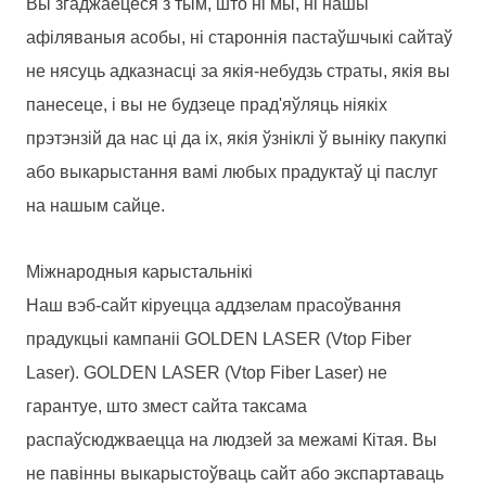
Вы згаджаецеся з тым, што ні мы, ні нашы
афіляваныя асобы, ні староннія пастаўшчыкі сайтаў
не нясуць адказнасці за якія-небудзь страты, якія вы
панесеце, і вы не будзеце прад'яўляць ніякіх
прэтэнзій да нас ці да іх, якія ўзніклі ў выніку пакупкі
або выкарыстання вамі любых прадуктаў ці паслуг
на нашым сайце.
Міжнародныя карыстальнікі
Наш вэб-сайт кіруецца аддзелам прасоўвання
прадукцыі кампаніі GOLDEN LASER (Vtop Fiber
Laser). GOLDEN LASER (Vtop Fiber Laser) не
гарантуе, што змест сайта таксама
распаўсюджваецца на людзей за межамі Кітая. Вы
не павінны выкарыстоўваць сайт або экспартаваць