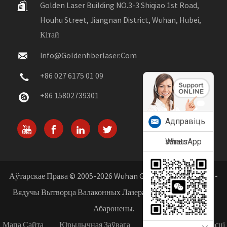
Golden Laser Building NO.3-3 Shiqiao 1st Road,
Houhu Street, Jiangnan District, Wuhan, Hubei,
Кітай
Info@goldenfiberlaser.com
+86 027 6175 01 09
+86 15802739301
Адправіць
запыт
WhatsApp
Аўтарскае Права © 2005-2026 Wuhan Golden Laser Co., Ltd. -
Вядучы Вытворца Валаконных Лазераў У Кітаі. Усе Правы
Абаронены.
Мапа Сайта
Юрыдычная Заўвага
Палітыка Прыватнасці