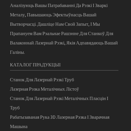
Аналізуюць Вашы Патрабаванні Да Рэзкі І Зваркі
Металу, Павышаюць Эфектыўнасць Вашай
Вытворчасці. Дашліце Нам Свой Запыт, І Мы
Прапануем Вам Рэальнае Рашэнне Для Станкоў Для
Валаконнай Лазернай Рэзкі, Якія Адпавядаюць Вашай
Галіны.
КАТАЛОГ ПРАДУКЦЫІ
Станок Для Лазернай Рэзкі Труб
Лазерная Рэзка Металічных Лістоў
Станок Для Лазернай Рэзкі Металічных Пласцін І
Труб
Рабатызаваная Рука 3D Лазерная Рэзка І Зварачная
Машына