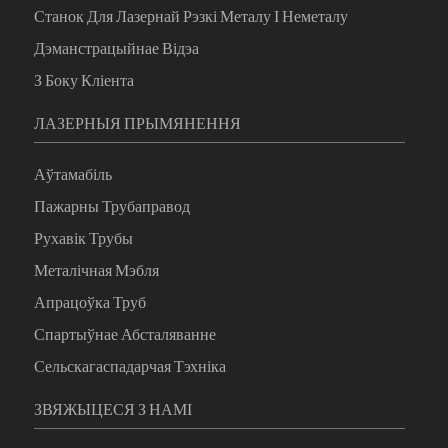
Станок Для Лазернай Рэзкі Металу І Неметалу
Дэманстрацыйнае Відэа
З Боку Кліента
ЛАЗЕРНЫЯ ПРЫМЯНЕННЯ
Аўтамабіль
Пажарны Трубаправод
Рухавік Трубы
Металічная Мэбля
Апрацоўка Труб
Спартыўнае Абсталяванне
Сельскагаспадарчая Тэхніка
ЗВЯЖЫЦЕСЯ З НАМІ