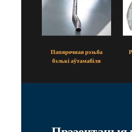
Р
Папярочная рэзьба
бэлькі аўтамабіля
Прэзентацыя п