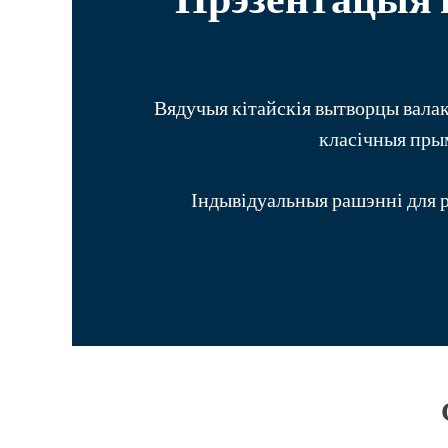
Вядучыя кітайскія вытворцы валако
класічныя прым
Індывідуальныя рашэнні для р