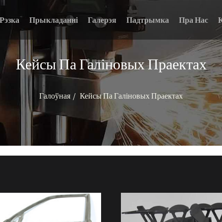
Рэзка
Прыкладанні
Галерэя
Падтрымка
Пра Нас
Кейсы Па Галіновых Праектах
Галоўная
Кейсы Па Галіновых Праектах