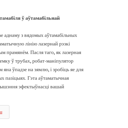
тамабіля ў аўтамабільнай
ае аднаму з вядомых аўтамабільных
аматычную лінію лазернай рэзкі
ым прамянём. Пасля таго, як лазерная
емку ў трубах, робат-маніпулятор
 яна ўпадзе на зямлю, і зробіць яе для
шых пазіцыях. Гэта аўтаматычная
авышэння эфектыўнасці вашай
ш