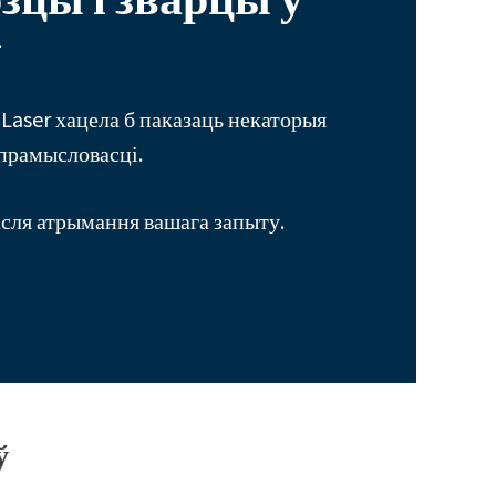
і
 Laser хацела б паказаць некаторыя
 прамысловасці.
асля атрымання вашага запыту.
ў