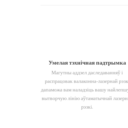
Умелая тэхнічная падтрымка
Магутны аддзел даследаванняў і
распрацовак валаконна-лазернай рэзк
дапаможа вам наладзіць вашу найлеп
вытворчую лінію аўтаматычнай лазерн
рэзкі.