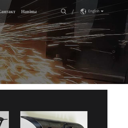
/
Кантакт
Навіны
English