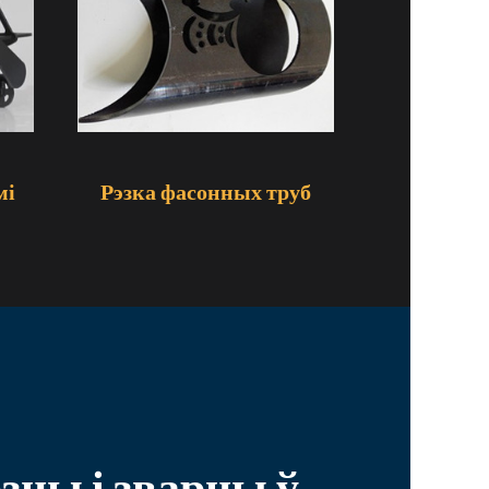
мі
Рэзка фасонных труб
зцы і зварцы ў