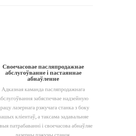
Своечасовае пасляпродажнае
абслугоўванне і пастаяннае
абнаўленне
Адказная каманда пасляпродажнага
абслугоўвання забяспечвае надзейную
рацу лазернага рэжучага станка з боку
нашых кліентаў, а таксама задавальняе
выя патрабаванні і своечасова абнаўляе
лазерны рэжучы станок.