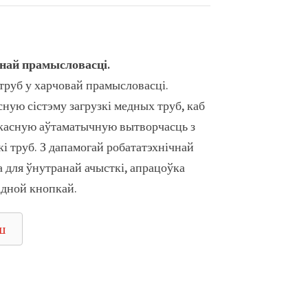
най прамысловасці.
труб у харчовай прамысловасці.
ную сістэму загрузкі медных труб, каб
касную аўтаматычную вытворчасць з
кі труб. З дапамогай робататэхнічнай
а для ўнутранай ачысткі, апрацоўка
дной кнопкай.
ш