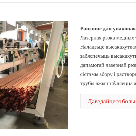
Рашэнне для упаковач
Лазерная рэзка медных 
Наладзьце высакахуткас
забяспечыць высакахут
дапамогай лазернай рэз
сістэмы збору і раствор
трубы ажыццяўляецца а
Даведайцеся боль