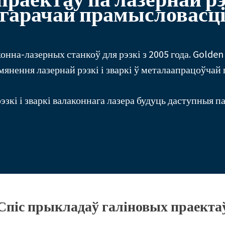
гарачай прамысловасц
нна-лазерных станкоў для рэзкі з 2005 года. Golden
янення лазернай рэзкі і зваркі ў металаапрацоўчай
эзкі і зваркі валаконнага лазера будуць даступныя п
Спіс прыкладаў галіновых праекта