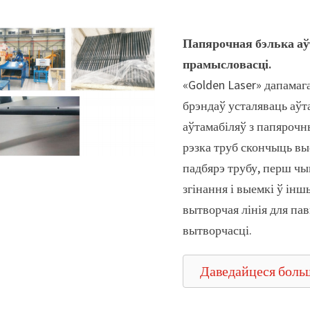
Папярочная бэлька аў
прамысловасці.
«Golden Laser» дапамаг
брэндаў усталяваць аўт
аўтамабіляў з папярочн
рэзка труб скончыць вы
падбярэ трубу, перш чым
згінання і выемкі ў ін
вытворчая лінія для п
вытворчасці.
Даведайцеся боль