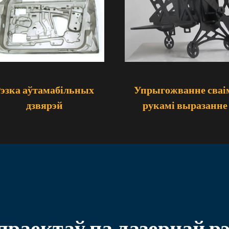
эзка аўтамабільных
Упрыгожванне сваі
дзвярэй
рукамі выразанне
раектаў па лазернай рэ