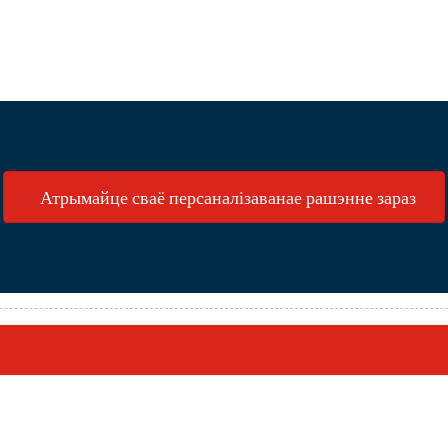
Атрымайце сваё персаналізаванае рашэнне зараз