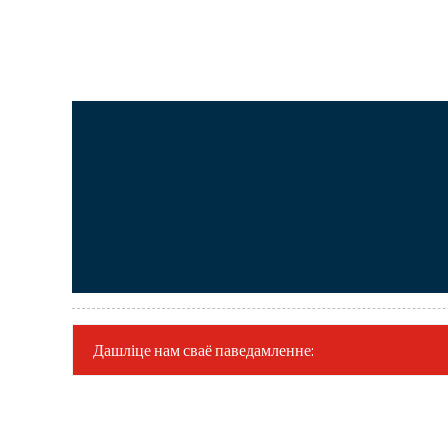
Дашліце нам сваё паведамленне: