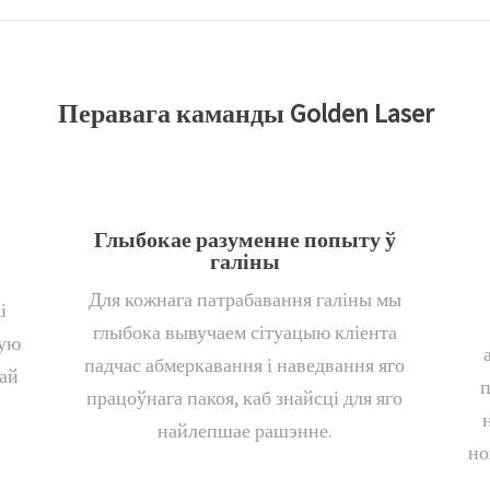
Перавага каманды Golden Laser
Глыбокае разуменне попыту ў
галіны
Для кожнага патрабавання галіны мы
і
глыбока вывучаем сітуацыю кліента
шую
падчас абмеркавання і наведвання яго
ай
п
працоўнага пакоя, каб знайсці для яго
найлепшае рашэнне.
но