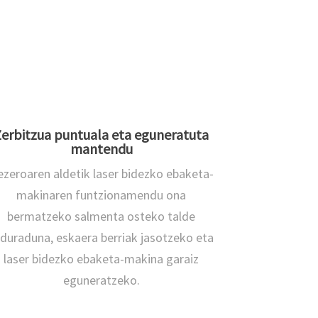
erbitzua puntuala eta eguneratuta
mantendu
zeroaren aldetik laser bidezko ebaketa-
makinaren funtzionamendu ona
bermatzeko salmenta osteko talde
duraduna, eskaera berriak jasotzeko eta
laser bidezko ebaketa-makina garaiz
eguneratzeko.