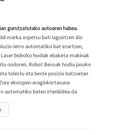
ian gurutzatutako autoaren habea.
il marka ospetsu bati laguntzen dio
luzio-lerro automatiko bat ezartzen,
. Laser bidezko hodiak ebaketa-makinak
itu ondoren, Robot Besoak hodia jasoko
, eta tolestu eta beste posizio batzuetan
. Zure ekoizpen-eraginkortasuna
ro automatiko baten irtenbidea da.
o