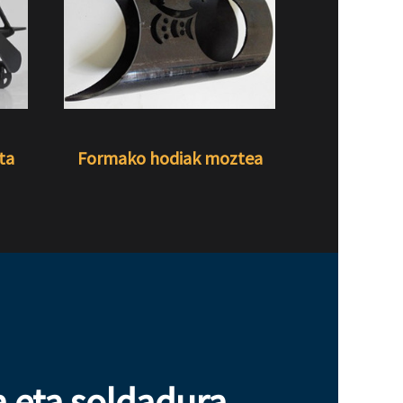
ta
Formako hodiak moztea
a eta soldadura