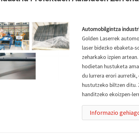
Automobilgintza industr
Golden Laserrek automob
laser bidezko ebaketa-so
zeharkako izpien artean
hodietan hustuketa ama
du lurrera erori aurretik
hustutzeko biltzen ditu
handitzeko ekoizpen-ler
Informazio gehiag