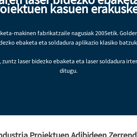
oiektuen kasuen erakusk
keta-makinen fabrikatzaile nagusiak 2005etik. Golde
idezko ebaketa eta soldadura aplikazio klasiko batzuk 
 zuntz laser bidezko ebaketa eta laser soldadura irt
ditugu.
ndustria Proiektuen Adibideen Zerren