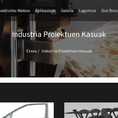
bakitzeko Makina
Aplikazioak
Galeria
Laguntza
Guri Buru
Industria Proiektuen Kasuak
Etxea
Industria Proiektuen Kasuak