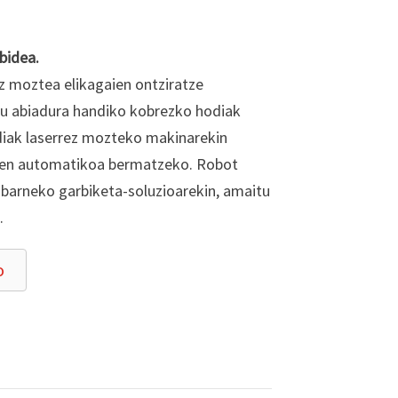
bidea.
z moztea elikagaien ontziratze
atu abiadura handiko kobrezko hodiak
iak laserrez mozteko makinarekin
pen automatikoa bermatzeko. Robot
 barneko garbiketa-soluzioarekin, amaitu
.
o