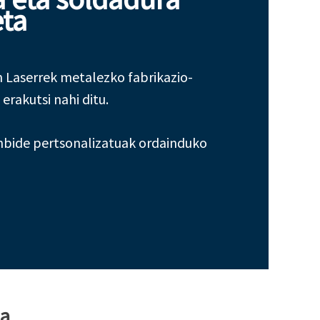
eta
n Laserrek metalezko fabrikazio-
erakutsi nahi ditu.
enbide pertsonalizatuak ordainduko
da