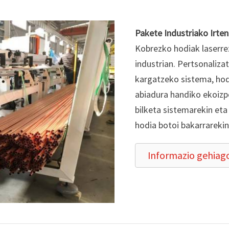
Pakete Industriako Irten
Kobrezko hodiak laserre
industrian. Pertsonaliz
kargatzeko sistema, hod
abiadura handiko ekoiz
bilketa sistemarekin eta
hodia botoi bakarrarekin
Informazio gehiag