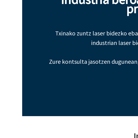
pr
Txinako zuntz laser bidezko eba
industrian laser b
Zure kontsulta jasotzen dugunean,
I