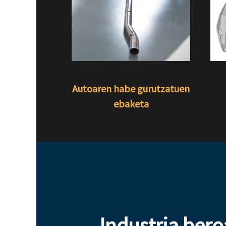
Autoaren habe gurutzatuen
ebaketa
Industria bero