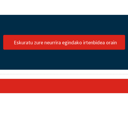
Eskuratu zure neurrira egindako irtenbidea orain