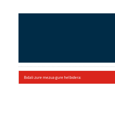
Bidali zure mezua gure helbidera: