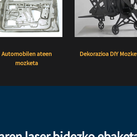
Automobilen ateen
Dekorazioa DIY Mozke
mozketa
aren laser bidezko ebaket