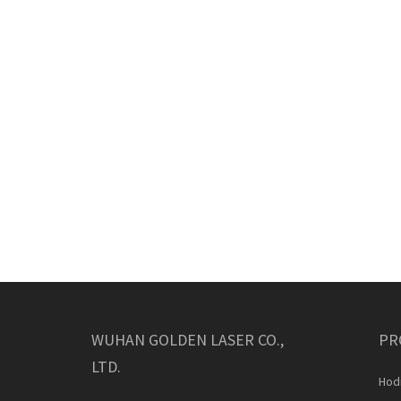
WUHAN GOLDEN LASER CO.,
PR
LTD.
Hodi