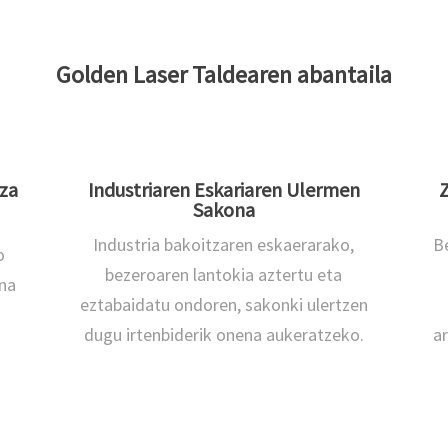
Golden Laser Taldearen abantaila
za
Industriaren Eskariaren Ulermen
Z
Sakona
Industria bakoitzaren eskaerarako,
Be
o
bezeroaren lantokia aztertu eta
ena
eztabaidatu ondoren, sakonki ulertzen
dugu irtenbiderik onena aukeratzeko.
ar