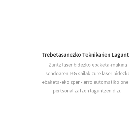
Trebetasunezko Teknikarien Lagunt
Zuntz laser bidezko ebaketa-makina
sendoaren I+G sailak zure laser bidezk
ebaketa-ekoizpen-lerro automatiko on
pertsonalizatzen laguntzen dizu.