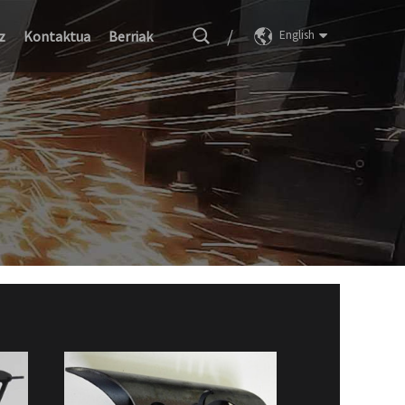
/
z
Kontaktua
Berriak
English