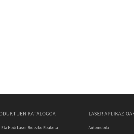
ODUKTUEN KATALOGOA
LASER APLIKAZIOA
 Eta Hodi Laser Bidezko Ebaketa
Automobila