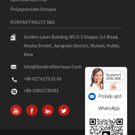
Poljoprivredni Strojevi
KONTAKTIRAJTE NAS
Golden Laser Building NO.3-3 Shiqiao 1st Road,
Houhu Street, Jiangnan District, Wuhan, Hubei,
Kina
Info@goldenfiberlaser.com
+86 027 6175 01 09
+86 15802739301
Pošalji upit
WhatsApp