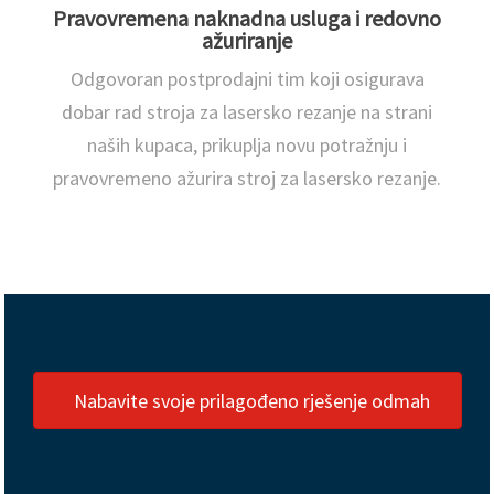
Pravovremena naknadna usluga i redovno
ažuriranje
Odgovoran postprodajni tim koji osigurava
dobar rad stroja za lasersko rezanje na strani
naših kupaca, prikuplja novu potražnju i
pravovremeno ažurira stroj za lasersko rezanje.
Nabavite svoje prilagođeno rješenje odmah