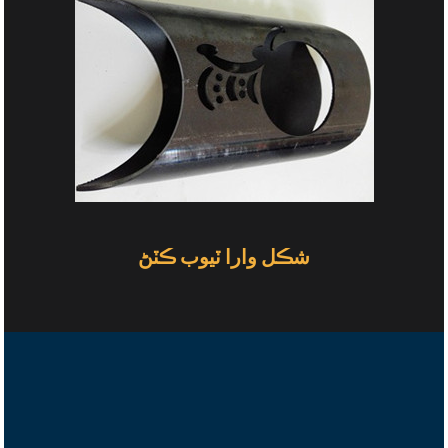
شڪل وارا ٽيوب ڪٽڻ