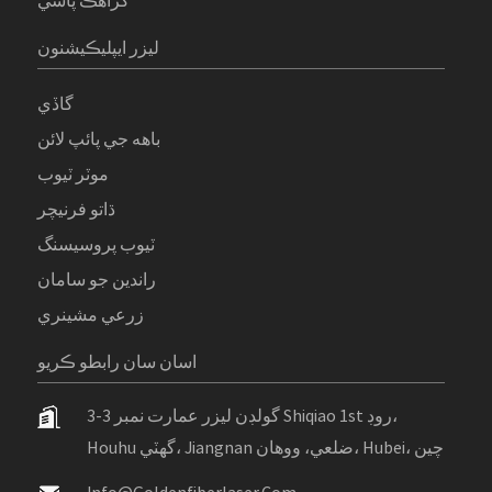
ليزر ايپليڪيشنون
گاڏي
باهه جي پائپ لائن
موٽر ٽيوب
ڌاتو فرنيچر
ٽيوب پروسيسنگ
راندين جو سامان
زرعي مشينري
اسان سان رابطو ڪريو
گولڊن ليزر عمارت نمبر 3-3 Shiqiao 1st روڊ،
Houhu گهٽي، Jiangnan ضلعي، ووهان، Hubei، چين
Info@goldenfiberlaser.com