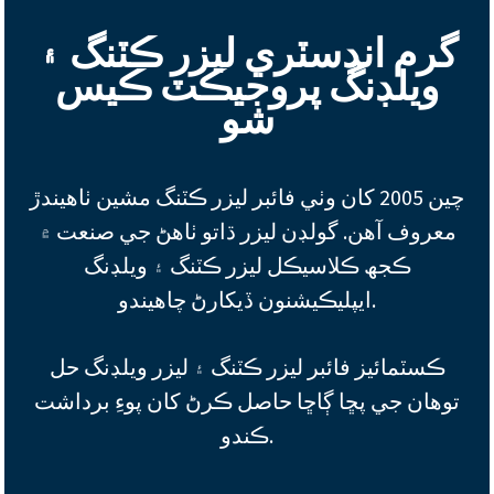
گرم انڊسٽري ليزر ڪٽنگ ۽
ويلڊنگ پروجيڪٽ ڪيس
شو
چين 2005 کان وٺي فائبر ليزر ڪٽنگ مشين ٺاهيندڙ
معروف آهن. گولڊن ليزر ڌاتو ٺاھڻ جي صنعت ۾
ڪجھ ڪلاسيڪل ليزر ڪٽنگ ۽ ويلڊنگ
ايپليڪيشنون ڏيکارڻ چاهيندو.
ڪسٽمائيز فائبر ليزر ڪٽنگ ۽ ليزر ويلڊنگ حل
توهان جي پڇا ڳاڇا حاصل ڪرڻ کان پوءِ برداشت
ڪندو.