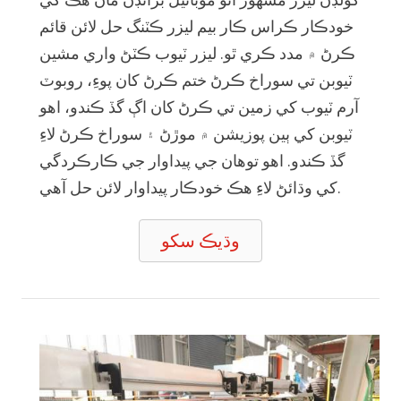
خودڪار ڪراس ڪار بيم ليزر ڪٽنگ حل لائن قائم
ڪرڻ ۾ مدد ڪري ٿو. ليزر ٽيوب ڪٽڻ واري مشين
ٽيوبن تي سوراخ ڪرڻ ختم ڪرڻ کان پوءِ، روبوٽ
آرم ٽيوب کي زمين تي ڪرڻ کان اڳ گڏ ڪندو، اهو
ٽيوبن کي ٻين پوزيشن ۾ موڙڻ ۽ سوراخ ڪرڻ لاءِ
گڏ ڪندو. اهو توهان جي پيداوار جي ڪارڪردگي
کي وڌائڻ لاءِ هڪ خودڪار پيداوار لائن حل آهي.
وڌيڪ سکو