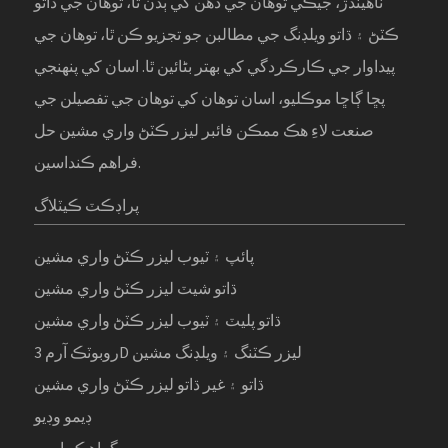
ٺاهيندڙ، جيڪي توهان جي ذهن کي ٻڌن ٿا، توهان جي ڌاتو
ڪٽڻ ۽ ڌاتو ويلڊنگ جي مطالبن جو تجزيو ڪن ٿا، توهان جي
پيداوار جي ڪارڪردگي کي بهتر بڻائين ٿا. اسان کي پنهنجي
پڇا ڳاڇا موڪليو، اسان توهان کي توهان جي تفصيلن جي
صنعت لاءِ هڪ ممڪن فائبر ليزر ڪٽڻ واري مشين حل
فراهم ڪنداسين.
پراڊڪٽ ڪيٽلاگ
پائپ ۽ ٽيوب ليزر ڪٽڻ واري مشين
ڌاتو شيٽ ليزر ڪٽڻ واري مشين
ڌاتو پليٽ ۽ ٽيوب ليزر ڪٽڻ واري مشين
روبوٽڪ آرم 3D ليزر ڪٽنگ ۽ ويلڊنگ مشين
ڌاتو ۽ غير ڌاتو ليزر ڪٽڻ واري مشين
ڊيمو وڊيو
گراهڪ پاسي