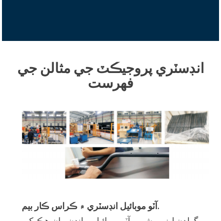
انڊسٽري پروجيڪٽ جي مثالن جي
فهرست
آٽو موبائيل انڊسٽري ۾ ڪراس ڪار بيم.
گولڊن ليزر مشهور آٽو موبائيل برانڊن مان هڪ کي