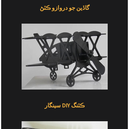
گاڏين جو دروازو ڪٽڻ
سينگار DIY ڪٽنگ