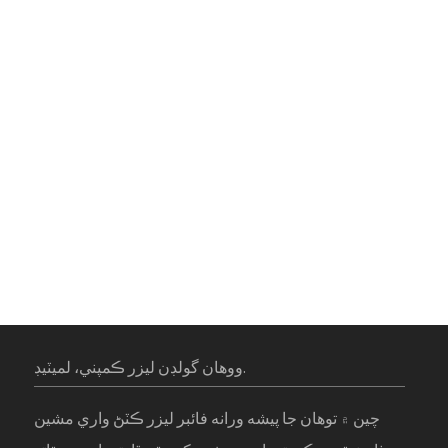
ووهان گولڊن ليزر ڪمپني، لميٽيڊ.
چين ۾ توهان جا پيشه ورانه فائبر ليزر ڪٽڻ واري مشين