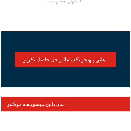
ذميوار سيلز ٽيم.
هاڻي پنهنجو ڪسٽمائيز حل حاصل ڪريو
اسان ڏانهن پنهنجو پيغام موڪليو: