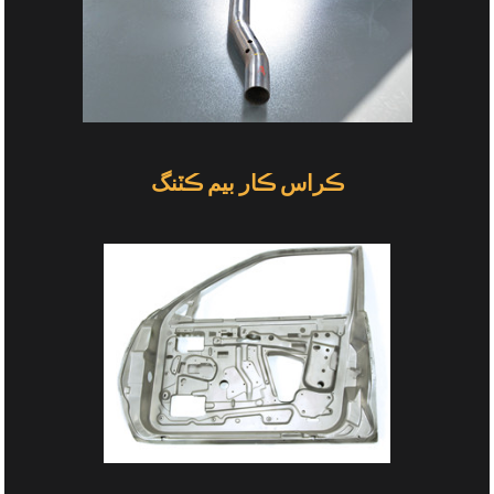
ڪراس ڪار بيم ڪٽنگ