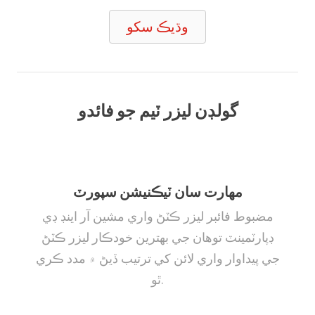
وڌيڪ سکو
گولڊن ليزر ٽيم جو فائدو
مهارت سان ٽيڪنيشن سپورٽ
مضبوط فائبر ليزر ڪٽڻ واري مشين آر اينڊ ڊي
ڊپارٽمينٽ توهان جي بهترين خودڪار ليزر ڪٽڻ
جي پيداوار واري لائن کي ترتيب ڏيڻ ۾ مدد ڪري
ٿو.