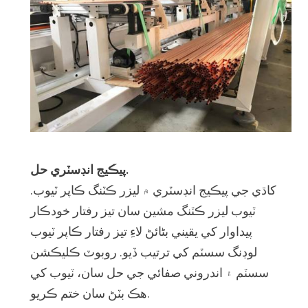
پيڪيج انڊسٽري حل.
کاڌي جي پيڪيج انڊسٽري ۾ ليزر ڪٽنگ ڪاپر ٽيوب.
ٽيوب ليزر ڪٽنگ مشين سان تيز رفتار خودڪار
پيداوار کي يقيني بڻائڻ لاءِ تيز رفتار ڪاپر ٽيوب
لوڊنگ سسٽم کي ترتيب ڏيو. روبوٽ ڪليڪشن
سسٽم ۽ اندروني صفائي جي حل سان، ٽيوب کي
هڪ بٽڻ سان ختم ڪريو.