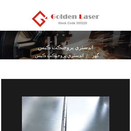
انڊسٽري پروجيڪٽ ڪيس
گھر
انڊسٽري پروجيڪٽ ڪيس