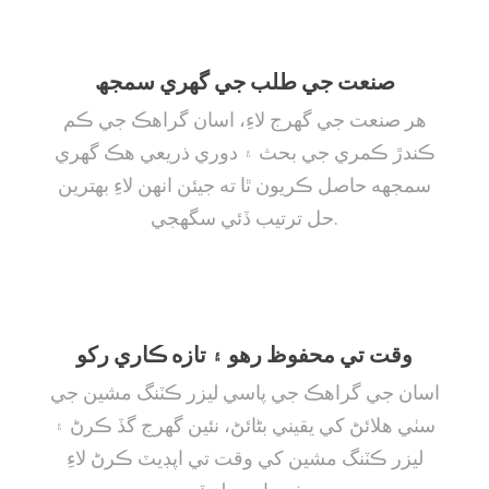
صنعت جي طلب جي گهري سمجھ
هر صنعت جي گهرج لاءِ، اسان گراهڪ جي ڪم
ڪندڙ ڪمري جي بحث ۽ دوري ذريعي هڪ گهري
سمجهه حاصل ڪريون ٿا ته جيئن انهن لاءِ بهترين
حل ترتيب ڏئي سگهجي.
وقت تي محفوظ رهو ۽ تازه ڪاري رکو
اسان جي گراهڪ جي پاسي ليزر ڪٽنگ مشين جي
سٺي هلائڻ کي يقيني بڻائڻ، نئين گهرج گڏ ڪرڻ ۽
ليزر ڪٽنگ مشين کي وقت تي اپڊيٽ ڪرڻ لاءِ