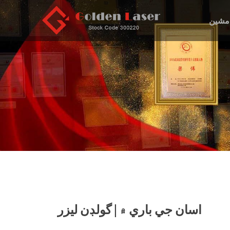
مشين
اسان جي باري ۾ | گولڊن ليزر