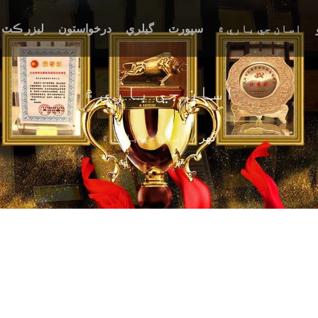
اسان جي باري ۾
سپورٽ
گيلري
درخواستون
ليزر ڪٽ 
اسان جي باري ۾
گھر
اسان جي باري ۾