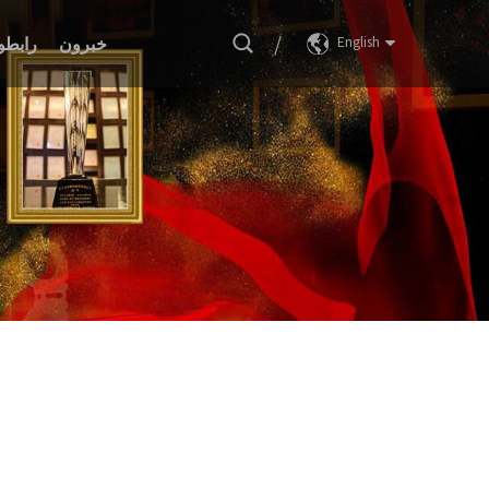
/
English
خبرون
رابطو