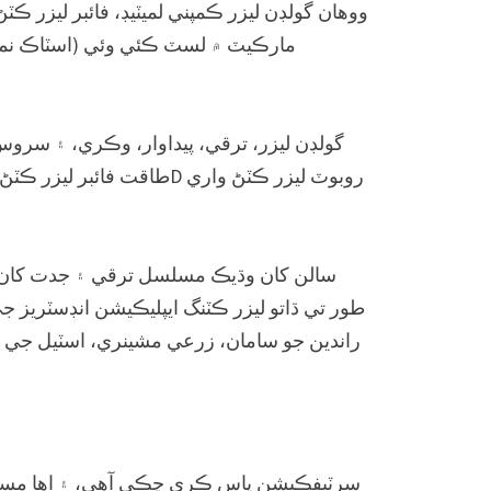
گولڊن ليزر، ترقي، پيداوار، وڪري، ۽ سرو
طور تي ڌاتو ليزر ڪٽنگ ايپليڪيشن انڊسٽريز ج
راندين جو سامان، زرعي مشينري، اسٽيل جي جو