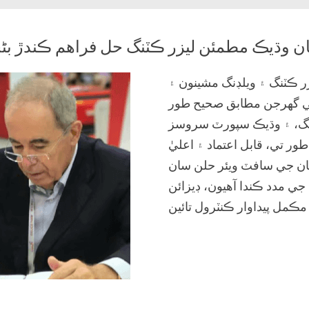
 وڌيڪ مطمئن ليزر ڪٽنگ حل فراهم ڪندڙ بڻجڻ
ر ڪٽنگ ۽ ويلڊنگ مشينون ۽
ي گهرجن مطابق صحيح طور
نسنگ، ۽ وڌيڪ سپورٽ سروسز
ر تي، قابل اعتماد ۽ اعليٰ
اسان جي سافٽ ويئر حلن سان
ي مدد ڪندا آهيون، ڊيزائن