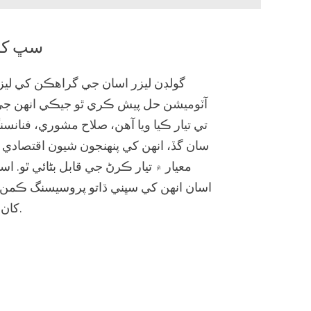
سڀ کان
گولڊن ليزر اسان جي گراهڪن کي ليز
آٽوميشن حل پيش ڪري ٿو جيڪي انهن ج
تي تيار ڪيا ويا آهن، صلاح مشوري، فنا
سان گڏ، انهن کي پنهنجون شيون اقتصادي طو
معيار ۾ تيار ڪرڻ جي قابل بڻائي ٿو. 
اسان انهن کي سڀني ڌاتو پروسيسنگ ڪمن ج
کان مڪمل پيداوار ڪنٽرول تائين.