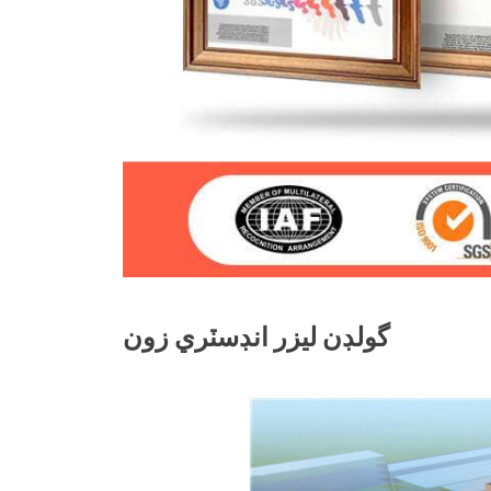
گولڊن ليزر انڊسٽري زون