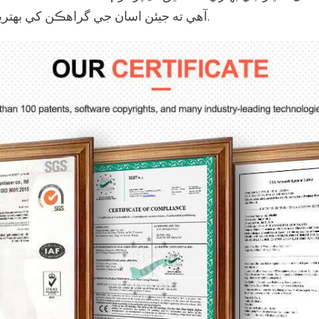
آهي ته جيئن اسان جي گراهڪن کي بهترين ليزر ڪٽڻ واري مشين فراهم ڪري سگهجي.