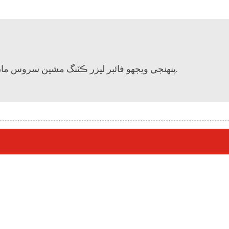
پنهنجي ويجهو فائبر ليزر ڪٽنگ مشين سروس مان لطف اندوز ٿيڻ لاءِ پنهنجو مقامي ايجنٽ ڳوليو.