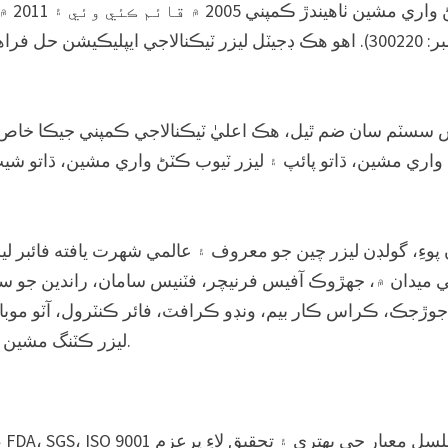
ووهان 
مارڪيٽ ۾ لسٽ ڪئي وئي (اسٽاڪ نمبر: 300220). اهو هڪ ڊجيٽل ليزر ٽيڪنالاج
س سسٽم سان ضم ٿيل، هڪ اعليٰ ٽيڪنالاجي ڪمپني جيڪا خاص 
ي ميدان ۾، جهڙوڪ آفيس فرنيچر، فٽنيس سامان، راندين جو سام
ڙجڪ، ڪراس ڪار بيم، ونڊو ڪرافٽ، فائر ڪنٽرول، آٽو موبائي
ليزر ڪٽنگ مشين ٺاهيندڙن ۾ چين جو معروف برانڊ بڻجي ويو آهي.