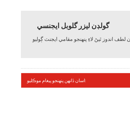
گولڊن ليزر گلوبل ايجنسي
اسان ڏانهن پنهنجو پيغام موڪليو: