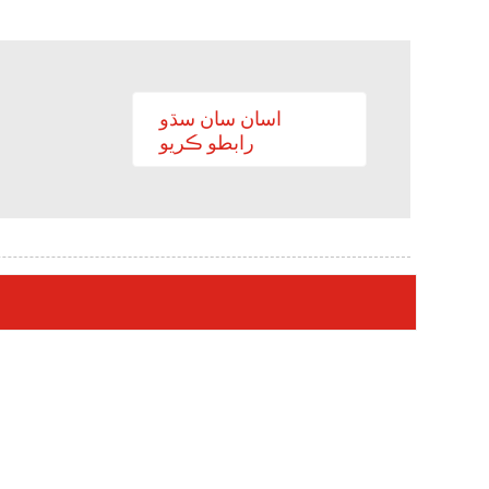
اسان سان سڌو
رابطو ڪريو