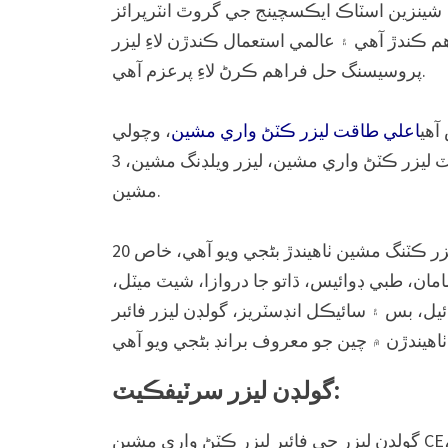
گولڊن ليزر ڪمپني لميٽيڊ، فائبر ليزر ڪٽڻ واري مشين ٺاهيندڙ ڪمپني 2005 ۾ قائم ڪئي وئي ۽ 2011 ۾ شينزين اسٽاڪ ايڪسچينج جي گروٿ انٽرپرائز
ي ايپليڪيشن حل فراهم ڪندڙ آهي ۽ عالمي استعمال ڪندڙن لاءِ ليزر
پروسيسنگ حل فراهم ڪرڻ لاءِ پرعزم آهي.
آهي
اعلي طاقت ليزر ڪٽڻ واري مشين
، وچولي
طاقت فائبر ليزر ڪٽڻ واري مشين، ڌاتو پائپ ۽ ليزر ٽيوب ڪٽڻ واري مشين، ڌاتو شيٽ ليزر ڪٽڻ واري مشين، ليزر ويلڊنگ مشين، 3D روبوٽ ليزر ڪٽڻ واري
مشين.
20 سالن کان وڌيڪ مسلسل ترقي ۽ جدت کان پوءِ، گولڊن ليزر چين جو معروف ۽ عالمي شهرت يافته فائبر ليزر ڪٽنگ مشين ٺاهيندڙ بڻجي ويو آهي، خاص
ان، طبي ڊوائيس، ڌاتو جا دروازا، شيٽ ميٽل،
ل، بس ۽ سائيڪل انڊسٽريز، گولڊن ليزر فائبر
گولڊن ليزر سرٽيفڪيٽ:
گولڊن ليزر جي فائبر ليزر ڪٽڻ واري مشين CE، FDA، SGS، ISO 9001 سرٽيفڪيشن پاس ڪري چڪي آهي، ۽ اها مسلسل معيار جي بهتري ۽ تحقيق لاءِ پرعزم