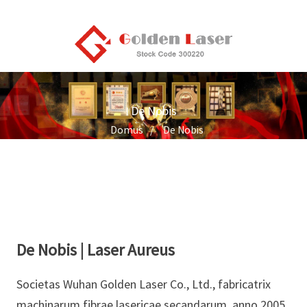
De Nobis
Domus
De Nobis
De Nobis | Laser Aureus
Societas Wuhan Golden Laser Co., Ltd., fabricatrix
machinarum fibrae lasericae secandarum, anno 2005