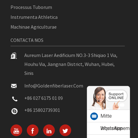
Processus Tuborum
Instrumenta Athletica
Machinae Agriculturae
CONTACTA NOS
Aureum Laser Aedificium NO.3-3 Shiqiao 1 Via,
Houhu Via, Jiangnan District, Wuhan, Hubei,
Sinis
Info@goldenfiberlaser.com
+86 027 6175 01 09
+86 15802739301
Mitte
Inquisitionem
WhatsApp