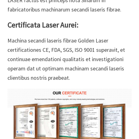
LASER factus est princeps nota Sinarum in
fabricatoribus machinarum secandi laseris fibrae.
Certificata Laser Aurei:
Machina secandi laseris fibrae Golden Laser
certificationes CE, FDA, SGS, ISO 9001 superavit, et
continuae emendationi qualitatis et investigationi
operam dat ut optimam machinam secandi laseris
clientibus nostris praebeat.