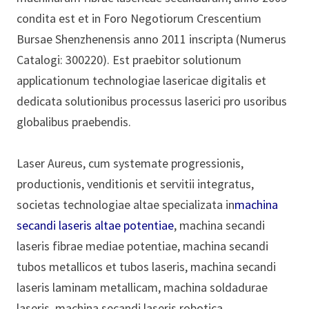
condita est et in Foro Negotiorum Crescentium
Bursae Shenzhenensis anno 2011 inscripta (Numerus
Catalogi: 300220). Est praebitor solutionum
applicationum technologiae lasericae digitalis et
dedicata solutionibus processus laserici pro usoribus
globalibus praebendis.
Laser Aureus, cum systemate progressionis,
productionis, venditionis et servitii integratus,
societas technologiae altae specializata in
machina
secandi laseris altae potentiae
, machina secandi
laseris fibrae mediae potentiae, machina secandi
tubos metallicos et tubos laseris, machina secandi
laseris laminam metallicam, machina soldadurae
laseris, machina secandi laseris robotica