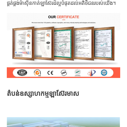
ផ្គត់ផ្គង់ម៉ាស៊ីនកាត់ឡាស៊ែរដ៏ល្អបំផុតដល់អតិថិជនរបស់យើង។
តំបន់ឧស្សាហកម្មឡាស៊ែរមាស