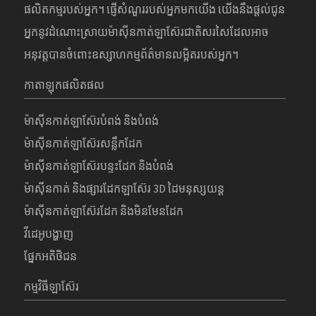
ផលិតកម្មរបស់អ្នក។ ផ្ញើសំណួររបស់អ្នកមកយើង យើងនឹងផ្តល់ជូន
អ្នកនូវដំណោះស្រាយម៉ាស៊ីនកាត់ឡាស៊ែរជាតិសរសៃដែលអាច
អនុវត្តបានចំពោះឧស្សាហកម្មព័ត៌មានលម្អិតរបស់អ្នក។
កាតាឡុកផលិតផល
ម៉ាស៊ីនកាត់ឡាស៊ែរបំពង់ និងបំពង់
ម៉ាស៊ីនកាត់ឡាស៊ែរសន្លឹកដែក
ម៉ាស៊ីនកាត់ឡាស៊ែរបន្ទះដែក និងបំពង់
ម៉ាស៊ីនកាត់ និងផ្សារដែកឡាស៊ែរ 3D ដៃមនុស្សយន្ត
ម៉ាស៊ីនកាត់ឡាស៊ែរដែក និងមិនមែនដែក
វីដេអូបង្ហាញ
ផ្នែកអតិថិជន
កម្មវិធីឡាស៊ែរ