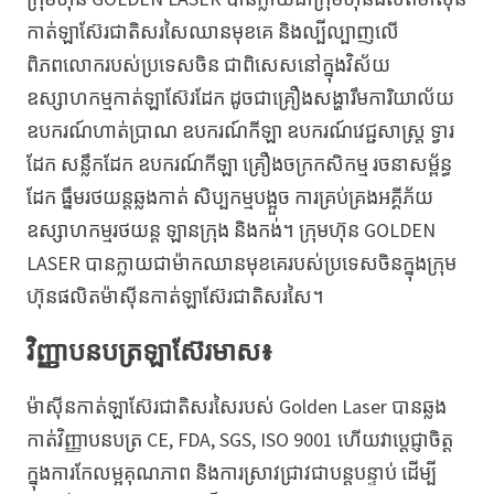
កាត់ឡាស៊ែរជាតិសរសៃឈានមុខគេ និងល្បីល្បាញលើ
ពិភពលោករបស់ប្រទេសចិន ជាពិសេសនៅក្នុងវិស័យ
ឧស្សាហកម្មកាត់ឡាស៊ែរដែក ដូចជាគ្រឿងសង្ហារឹមការិយាល័យ
ឧបករណ៍ហាត់ប្រាណ ឧបករណ៍កីឡា ឧបករណ៍វេជ្ជសាស្ត្រ ទ្វារ
ដែក សន្លឹកដែក ឧបករណ៍កីឡា គ្រឿងចក្រកសិកម្ម រចនាសម្ព័ន្ធ
ដែក ធ្នឹមរថយន្តឆ្លងកាត់ សិប្បកម្មបង្អួច ការគ្រប់គ្រងអគ្គីភ័យ
ឧស្សាហកម្មរថយន្ត ឡានក្រុង និងកង់។ ក្រុមហ៊ុន GOLDEN
LASER បានក្លាយជាម៉ាកឈានមុខគេរបស់ប្រទេសចិនក្នុងក្រុម
ហ៊ុនផលិតម៉ាស៊ីនកាត់ឡាស៊ែរជាតិសរសៃ។
វិញ្ញាបនបត្រឡាស៊ែរមាស៖
ម៉ាស៊ីនកាត់ឡាស៊ែរជាតិសរសៃរបស់ Golden Laser បានឆ្លង
កាត់វិញ្ញាបនបត្រ CE, FDA, SGS, ISO 9001 ហើយវាប្តេជ្ញាចិត្ត
ក្នុងការកែលម្អគុណភាព និងការស្រាវជ្រាវជាបន្តបន្ទាប់ ដើម្បី