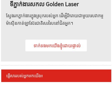
ទីភ្នាក់ងារសកល Golden Laser
ស្វែងរកភ្នាក់ងារក្នុងស្រុករបស់អ្នក ដើម្បីរីករាយជាមួយសេវាកម្ម
ម៉ាស៊ីនកាត់ឡាស៊ែរជាតិសរសៃនៅជិតអ្នក។
ទាក់ទងមកយើងខ្ញុំដោយផ្ទាល់
ផ្ញើសាររបស់អ្នកមកយើង៖