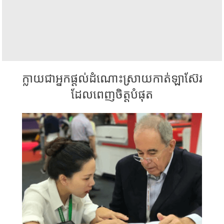
ក្លាយជាអ្នកផ្តល់ដំណោះស្រាយកាត់ឡាស៊ែរ
ដែលពេញចិត្តបំផុត