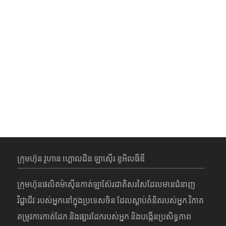
ក្រុមហ៊ុន វូហាន ហ្គោលដិន ឡាស៊ើរ ខូអិលធីឌី
ក្រុមហ៊ុនផលិតម៉ាស៊ីនកាត់ឡាស៊ែរជាតិសរសៃដែលមានជំនាញ
វិជ្ជាជីវៈរបស់អ្នកនៅក្នុងប្រទេសចិន ដែលស្តាប់គំនិតរបស់អ្នក វិភាគ
តម្រូវការកាត់ដែក និងផ្សារដែករបស់អ្នក និងបង្កើនប្រសិទ្ធភាព