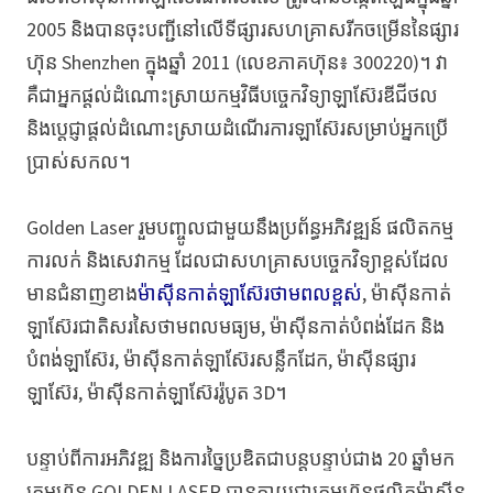
2005 និងបានចុះបញ្ជីនៅលើទីផ្សារសហគ្រាសរីកចម្រើននៃផ្សារ
ហ៊ុន Shenzhen ក្នុងឆ្នាំ 2011 (លេខភាគហ៊ុន៖ 300220)។ វា
គឺជាអ្នកផ្តល់ដំណោះស្រាយកម្មវិធីបច្ចេកវិទ្យាឡាស៊ែរឌីជីថល
និងប្តេជ្ញាផ្តល់ដំណោះស្រាយដំណើរការឡាស៊ែរសម្រាប់អ្នកប្រើ
ប្រាស់សកល។
Golden Laser រួមបញ្ចូលជាមួយនឹងប្រព័ន្ធអភិវឌ្ឍន៍ ផលិតកម្ម
ការលក់ និងសេវាកម្ម ដែលជាសហគ្រាសបច្ចេកវិទ្យាខ្ពស់ដែល
មានជំនាញខាង
ម៉ាស៊ីនកាត់ឡាស៊ែរថាមពលខ្ពស់
, ម៉ាស៊ីនកាត់
ឡាស៊ែរជាតិសរសៃថាមពលមធ្យម, ម៉ាស៊ីនកាត់បំពង់ដែក និង
បំពង់ឡាស៊ែរ, ម៉ាស៊ីនកាត់ឡាស៊ែរសន្លឹកដែក, ម៉ាស៊ីនផ្សារ
ឡាស៊ែរ, ម៉ាស៊ីនកាត់ឡាស៊ែររ៉ូបូត 3D។
បន្ទាប់ពីការអភិវឌ្ឍ និងការច្នៃប្រឌិតជាបន្តបន្ទាប់ជាង 20 ឆ្នាំមក
ក្រុមហ៊ុន GOLDEN LASER បានក្លាយជាក្រុមហ៊ុនផលិតម៉ាស៊ីន