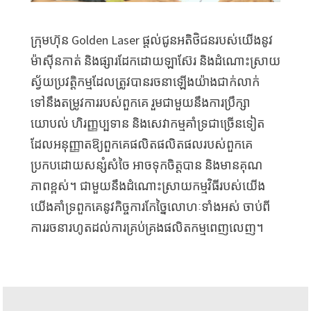
ក្រុមហ៊ុន Golden Laser ផ្តល់ជូនអតិថិជនរបស់យើងនូវ
ម៉ាស៊ីនកាត់ និងផ្សារដែកដោយឡាស៊ែរ និងដំណោះស្រាយ
ស្វ័យប្រវត្តិកម្មដែលត្រូវបានរចនាឡើងយ៉ាងជាក់លាក់
ទៅនឹងតម្រូវការរបស់ពួកគេ រួមជាមួយនឹងការប្រឹក្សា
យោបល់ ហិរញ្ញប្បទាន និងសេវាកម្មគាំទ្រជាច្រើនទៀត
ដែលអនុញ្ញាតឱ្យពួកគេផលិតផលិតផលរបស់ពួកគេ
ប្រកបដោយសន្សំសំចៃ អាចទុកចិត្តបាន និងមានគុណ
ភាពខ្ពស់។ ជាមួយនឹងដំណោះស្រាយកម្មវិធីរបស់យើង
យើងគាំទ្រពួកគេនូវកិច្ចការកែច្នៃលោហៈទាំងអស់ ចាប់ពី
ការរចនារហូតដល់ការគ្រប់គ្រងផលិតកម្មពេញលេញ។