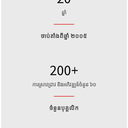
ឆ្នាំ
ចាប់តាំងពីឆ្នាំ ២០០៥
200
+
ការស្រាវជ្រាវ និងអភិវឌ្ឍន៍ចំនួន ៦០
ចំនួនបុគ្គលិក