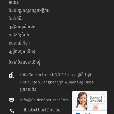
រថយន្ត
បំពង់បង្ហូរឧស្ម័នពន្លត់អគ្គីភ័យ
បំពង់ម៉ូទ័រ
គ្រឿងសង្ហារិមដែក
ការកែច្នៃបំពង់
ឧបករណ៍កីឡា
គ្រឿងចក្រកសិកម្ម
ទំនាក់ទំនងមកយើងខ្ញុំ
អគារ Golden Laser NO.3-3 Shiqiao ផ្លូវទី 1 ផ្លូវ
Houhu ស្រុក Jiangnan ក្រុង Wuhan ខេត្ត Hubei
ប្រទេសចិន
Info@goldenfiberlaser.com
+៨៦ ០២៧ ៦១៧៥ ០១ ០៩