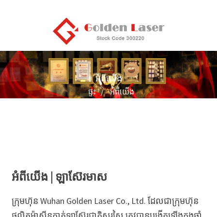
អំពីយើង
ផ្ទះ
អំពីយើង
អំពីយើង | ឡាស៊ែរមាស
ក្រុមហ៊ុន Wuhan Golden Laser Co., Ltd. ដែលជាក្រុមហ៊ុន
ផលិតម៉ាស៊ីនកាត់ឡាស៊ែរជាតិសរសៃ ត្រូវបានបង្កើតឡើងក្នុងឆ្នាំ