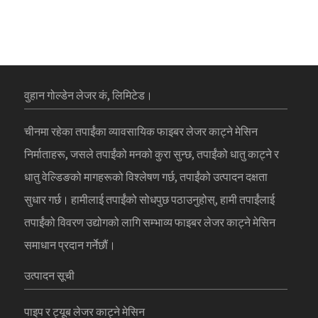
वुहान गोल्डेन लेजर कं, लिमिटेड।
चीनमा रहेका तपाईंका व्यावसायिक फाइबर लेजर काट्ने मेसिन
निर्माताहरू, जसले तपाईंको मनको कुरा सुन्छ, तपाईंको धातु काट्ने र
धातु वेल्डिङको मागहरूको विश्लेषण गर्छ, तपाईंको उत्पादन दक्षता
सुधार गर्छ। हामीलाई तपाईंको सोधपुछ पठाउनुहोस्, हामी तपाईंलाई
तपाईंको विवरण उद्योगको लागि सम्भाव्य फाइबर लेजर काट्ने मेसिन
समाधान प्रदान गर्नेछौं।
उत्पादन सूची
पाइप र ट्यूब लेजर काट्ने मेसिन