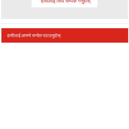
हामीलाई सिधै सम्पर्क गर्नुहोस्
हामीलाई आफ्नो सन्देश पठाउनुहोस्: