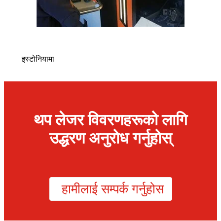
इस्टोनियामा
थप लेजर विवरणहरूको लागि
उद्धरण अनुरोध गर्नुहोस्
हामीलाई सम्पर्क गर्नुहोस