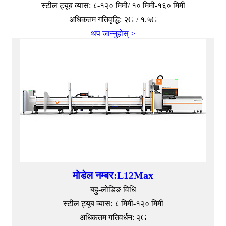
स्टील ट्यूब व्यास: ८-१२० मिमी/ १० मिमी-१६० मिमी
अधिकतम गतिवृद्धि: २G / १.५G
थप जान्नुहोस् >
मोडेल नम्बर:L12Max
बहु-लोडिङ विधि
स्टील ट्यूब व्यास: ८ मिमी-१२० मिमी
अधिकतम गतिवर्धन: २G