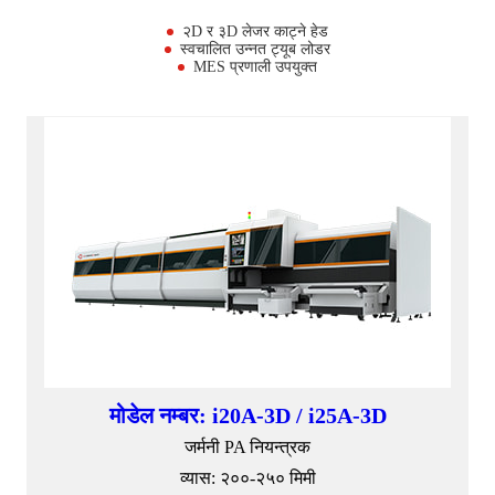
२D र ३D लेजर काट्ने हेड
स्वचालित उन्नत ट्यूब लोडर
MES प्रणाली उपयुक्त
मोडेल नम्बर: i20A-3D / i25A-3D
जर्मनी PA नियन्त्रक
व्यास: २००-२५० मिमी