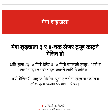
मेगा शृङ्खला
मेगा शृङ्खला ३ र ४-चक लेजर ट्यूब काट्ने
मेसिन हो
अति-ठूला (३५० मिमी देखि ६५० मिमी व्यासको ट्यूब), भारी र
लामो पाइप र प्रोफाइल काट्ने लागि विकसित।
भारी मेसिनरी, जहाज निर्माण, पुल र स्टील संरचना उद्योगमा
लोकप्रिय रूपमा प्रयोग गरिन्छ।
लचिलो कन्फिगरेसन
साइड ह्याङ्गिङ स्ट्रक्चर