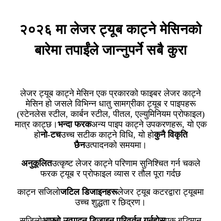
२०२६ मा लेजर ट्यूब काट्ने मेसिनको
बारेमा तपाईंले जान्नुपर्ने सबै कुरा
लेजर ट्यूब काट्ने मेसिन एक प्रकारको फाइबर लेजर काट्ने
मेसिन हो जसले विभिन्न धातु सामग्रीका ट्यूब र पाइपहरू
(स्टेनलेस स्टील, कार्बन स्टील, पीतल, एल्युमिनियम प्रोफाइल)
मात्र काट्छ।
भन्दा फरक
अन्य पाइप काट्ने उपकरणहरू, यो एक
हो
नो-टच
उच्च सटीक काट्ने विधि, यो हो
कुनै विकृति
छैन
उत्पादनको समयमा।
अनुकूलित
उत्कृष्ट लेजर काट्ने परिणाम सुनिश्चित गर्न चकले
फरक ट्यूब र प्रोफाइल व्यास र तौल पूरा गर्दछ
काट्न सजिलो
जटिल डिजाइनहरू
लेजर ट्यूब कटरद्वारा ट्यूबमा
उच्च शुद्धता र छिद्रण।
सजिलो
आफ्नो उत्पादन डिजाइन परिवर्तन गर्नुहोस्
एक बुद्धिमान