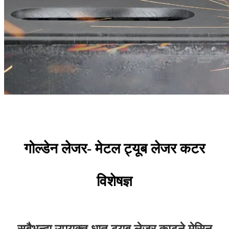
गोल्डेन लेजर- मेटल ट्यूब लेजर कटर
विशेषज्ञ
सबैभन्दा उपयुक्त धातु ट्यूब लेजर काट्ने मेसिन