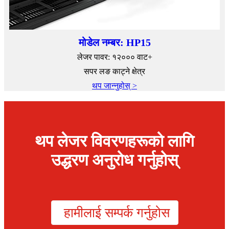
मोडेल नम्बर: HP15
लेजर पावर: १२००० वाट+
सपर लङ काट्ने क्षेत्र
थप जान्नुहोस् >
थप लेजर विवरणहरूको लागि
उद्धरण अनुरोध गर्नुहोस्
हामीलाई सम्पर्क गर्नुहोस