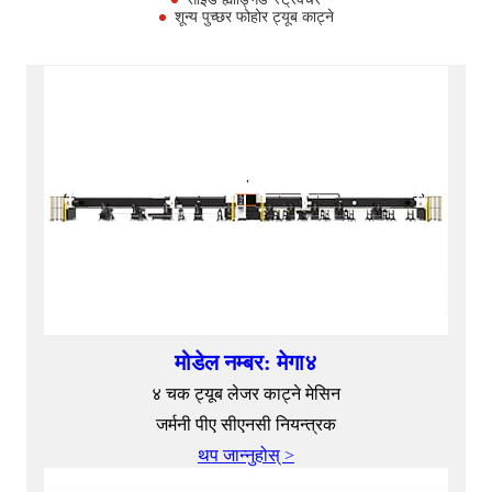
शून्य पुच्छर फोहोर ट्यूब काट्ने
मोडेल नम्बर: मेगा४
४ चक ट्यूब लेजर काट्ने मेसिन
जर्मनी पीए सीएनसी नियन्त्रक
थप जान्नुहोस् >