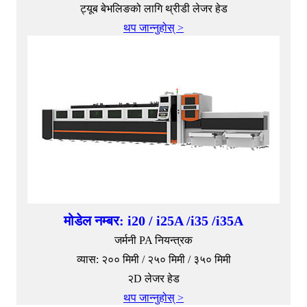
ट्यूब बेभलिङको लागि थ्रीडी लेजर हेड
थप जान्नुहोस् >
मोडेल नम्बर: i20 / i25A /i35 /i35A
जर्मनी PA नियन्त्रक
व्यास: २०० मिमी / २५० मिमी / ३५० मिमी
२D लेजर हेड
थप जान्नुहोस् >