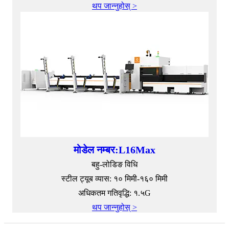
थप जान्नुहोस् >
मोडेल नम्बर:L16Max
बहु-लोडिङ विधि
स्टील ट्यूब व्यास: १० मिमी-१६० मिमी
अधिकतम गतिवृद्धि: १.५G
थप जान्नुहोस् >