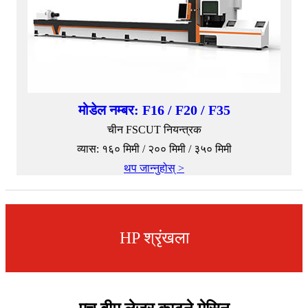
मोडेल नम्बर: F16 / F20 / F35
चीन FSCUT नियन्त्रक
व्यास: १६० मिमी / २०० मिमी / ३५० मिमी
थप जान्नुहोस् >
HP श्रृंखला