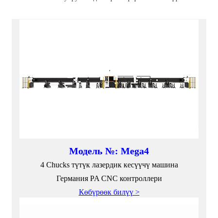
Модель №: Mega4
4 Chucks түтүк лазердик кесүүчү машина
Германия PA CNC контроллери
Көбүрөөк билүү >