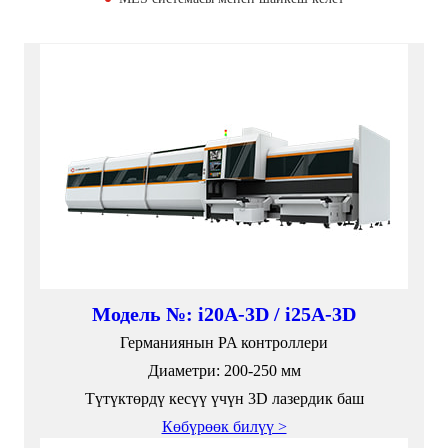
Модель №: i20A-3D / i25A-3D
Германиянын PA контроллери
Диаметри: 200-250 мм
Түтүктөрдү кесүү үчүн 3D лазердик баш
Көбүрөөк билүү >