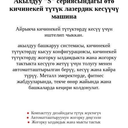
Акылдуу "S" сериясындагы өтө
кичинекей түтүк лазердик кесүүчү
машина
Айрыкча кичинекей түтүктөрдү кесүү үчүн
иштелип чыккан.
акылдуу башкаруу системасы, кичинекей
түтүктөрдү кысуу конфигурациясы, кичинекей
түтүктөрдү жогорку ылдамдыкта жана жогорку
тактыкта ​​​​кесүүгө жетүү үчүн толугу менен
автоматташтырылган берүү, кесүү жана кайра
түрүү. Металл эмеректерде, фитнес
жабдууларында, текче өнөр жайында жана
башкаларда кеңири колдонулат.
Компакттуу дизайндагы түтүк жүктөгүч
Автоматташтыруунун жогорку деңгээли
Жогорку ылдамдык жана мыкты тактык