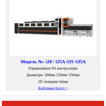
Модель №: i20 / i25A /i35 /i35A
Германиянын PA контроллери
Диаметри: 200мм /250мм /350мм
2D лазердик башы
Көбүрөөк билүү >