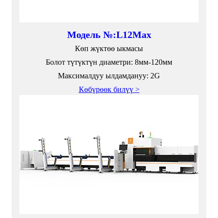
Модель №:L12Max
Көп жүктөө ыкмасы
Болот түтүктүн диаметри: 8мм-120мм
Максималдуу ылдамдануу: 2G
Көбүрөөк билүү >