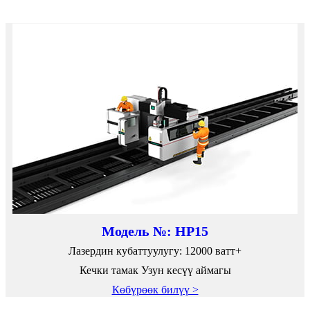
Модель №: HP15
Лазердин кубаттуулугу: 12000 ватт+
Кечки тамак Узун кесүү аймагы
Көбүрөөк билүү >