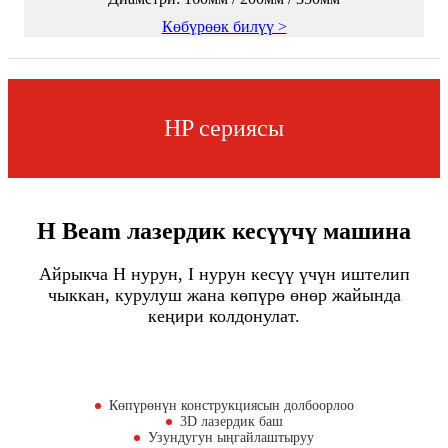
Көбүрөөк билүү >
HP сериясы
H Beam лазердик кесүүчү машина
Айрыкча H нурун, I нурун кесүү үчүн иштелип
чыккан, курулуш жана көпүрө өнөр жайында
кеңири колдонулат.
Көпүрөнүн конструкциясын долбоорлоо
3D лазердик баш
Узундугун ыңгайлаштыруу