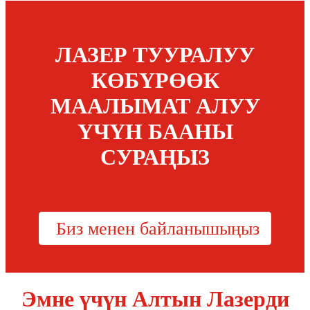
ЛАЗЕР ТУУРАЛУУ
КӨБҮРӨӨК
МААЛЫМАТ АЛУУ
ҮЧҮН БААНЫ
СУРАҢЫЗ
Биз менен байланышыңыз
Эмне үчүн Алтын Лазерди