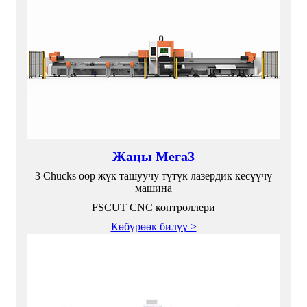
Жаңы Мега3
3 Chucks оор жүк ташуучу түтүк лазердик кесүүчү
машина
FSCUT CNC контроллери
Көбүрөөк билүү >