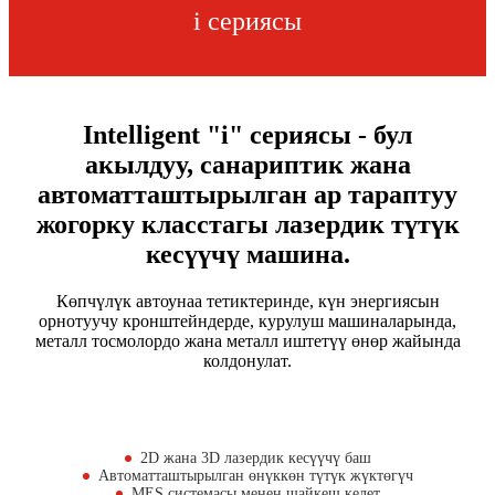
i сериясы
Intelligent "i" сериясы - бул
акылдуу, санариптик жана
автоматташтырылган ар тараптуу
жогорку класстагы лазердик түтүк
кесүүчү машина.
Көпчүлүк автоунаа тетиктеринде, күн энергиясын
орнотуучу кронштейндерде, курулуш машиналарында,
металл тосмолордо жана металл иштетүү өнөр жайында
колдонулат.
2D жана 3D лазердик кесүүчү баш
Автоматташтырылган өнүккөн түтүк жүктөгүч
MES системасы менен шайкеш келет