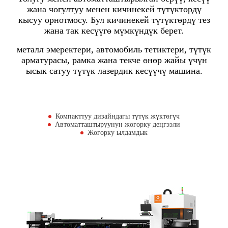
жана чогултуу менен кичинекей түтүктөрдү
кысуу орнотмосу. Бул кичинекей түтүктөрдү тез
жана так кесүүгө мүмкүндүк берет.
металл эмеректери, автомобиль тетиктери, түтүк
арматурасы, рамка жана текче өнөр жайы үчүн
ысык сатуу түтүк лазердик кесүүчү машина.
Компакттуу дизайндагы түтүк жүктөгүч
Автоматташтыруунун жогорку деңгээли
Жогорку ылдамдык