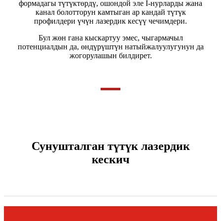
формадагы түтүктөрдү, ошондой эле I-нурларды жана
канал болотторун камтыган ар кандай түтүк
профилдери үчүн лазердик кесүү чечимдери.
Бул жөн гана кыскартуу эмес, чыгармачыл
потенциалдын да, өндүрүштүн натыйжалуулугунун да
жогорулашын билдирет.
Сунушталган түтүк лазердик
кескич