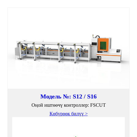
Модель №: S12 / S16
Оңой иштөөчү контроллер: FSCUT
Көбүрөөк билүү >