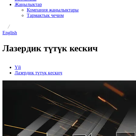
Жаңылыктар
Компания жаңылыктары
Тармактык чечим
/
English
Лазердик түтүк кескич
Үй
Лазердик түтүк кескич