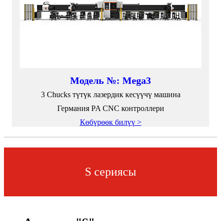
Модель №: Mega3
3 Chucks түтүк лазердик кесүүчү машина
Германия PA CNC контроллери
Көбүрөөк билүү >
S сериясы