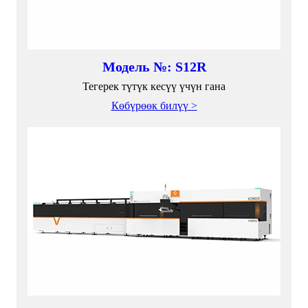
Модель №: S12R
Тегерек түтүк кесүү үчүн гана
Көбүрөөк билүү >