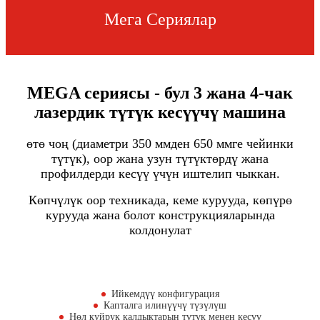
Мега Сериялар
MEGA сериясы - бул 3 жана 4-чак
лазердик түтүк кесүүчү машина
өтө чоң (диаметри 350 ммден 650 ммге чейинки
түтүк), оор жана узун түтүктөрдү жана
профилдерди кесүү үчүн иштелип чыккан.
Көпчүлүк оор техникада, кеме курууда, көпүрө
курууда жана болот конструкцияларында
колдонулат
Ийкемдүү конфигурация
Капталга илинүүчү түзүлүш
Нөл куйрук калдыктарын түтүк менен кесүү