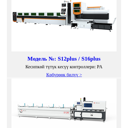
Модель №: S12plus / S16plus
Кесипкөй түтүк кесүү контроллери: PA
Көбүрөөк билүү >