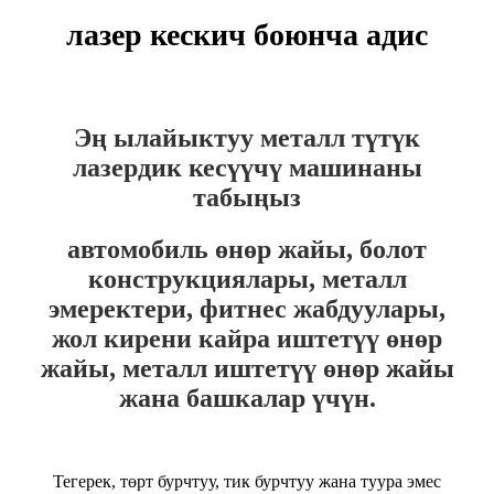
лазер кескич боюнча адис
Эң ылайыктуу металл түтүк
лазердик кесүүчү машинаны
табыңыз
автомобиль өнөр жайы, болот
конструкциялары, металл
эмеректери, фитнес жабдуулары,
жол кирени кайра иштетүү өнөр
жайы, металл иштетүү өнөр жайы
жана башкалар үчүн.
Тегерек, төрт бурчтуу, тик бурчтуу жана туура эмес