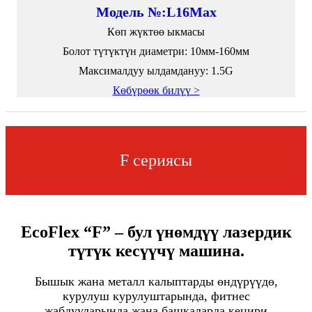
Модель №:L16Max
Көп жүктөө ыкмасы
Болот түтүктүн диаметри: 10мм-160мм
Максималдуу ылдамдануу: 1.5G
Көбүрөөк билүү >
F сериясы
EcoFlex “F” – бул үнөмдүү лазердик
түтүк кесүүчү машина.
Бышык жана металл калыптарды өндүрүүдө,
курулуш курулуштарында, фитнес
жабдууларында жана башкаларда кеңири