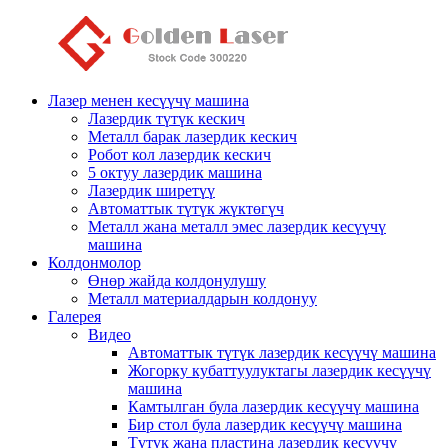
Лазер менен кесүүчү машина
Лазердик түтүк кескич
Металл барак лазердик кескич
Робот кол лазердик кескич
5 октуу лазердик машина
Лазердик ширетүү
Автоматтык түтүк жүктөгүч
Металл жана металл эмес лазердик кесүүчү
машина
Колдонмолор
Өнөр жайда колдонулушу
Металл материалдарын колдонуу
Галерея
Видео
Автоматтык түтүк лазердик кесүүчү машина
Жогорку кубаттуулуктагы лазердик кесүүчү
машина
Камтылган була лазердик кесүүчү машина
Бир стол була лазердик кесүүчү машина
Түтүк жана пластина лазердик кесүүчү