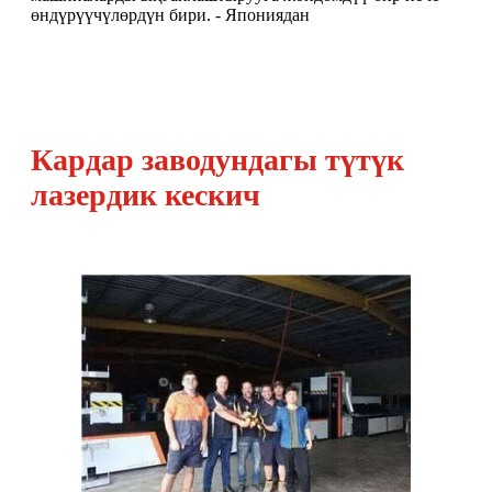
өндүрүүчүлөрдүн бири. - Япониядан
Кардар заводундагы түтүк
лазердик кескич