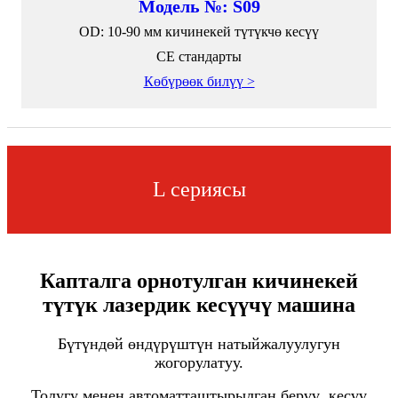
Модель №: S09
OD: 10-90 мм кичинекей түтүкчө кесүү
CE стандарты
Көбүрөөк билүү >
L сериясы
Капталга орнотулган кичинекей
түтүк лазердик кесүүчү машина
Бүтүндөй өндүрүштүн натыйжалуулугун
жогорулатуу.
Толугу менен автоматташтырылган берүү, кесүү