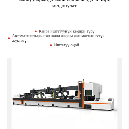
колдонулат.
Кайра иштетүүнүн кеңири түрү
Автоматташтырылган жана жарым автоматтык түтүк
жүктөгүч
Иштетүү оңой