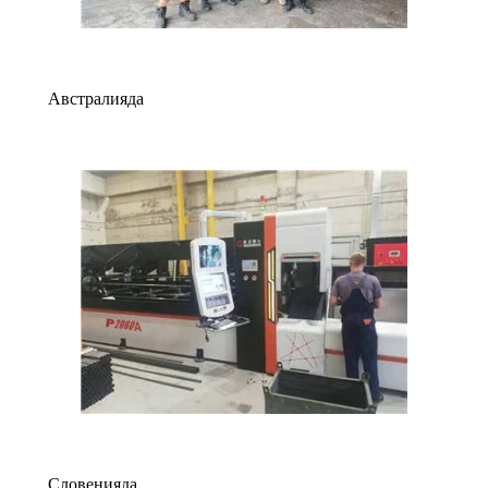
Австралияда
Словенияда