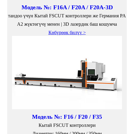
Модель №: F16A / F20A / F20A-3D
тандоо үчүн Кытай FSCUT контроллери же Германия PA
A2 жүктөгүчү менен | 3D лазердик баш кошумча
Көбүрөөк билүү >
Модель №: F16 / F20 / F35
Кытай FSCUT контроллери
Диаметри: 160мм / 200мм / 350мм