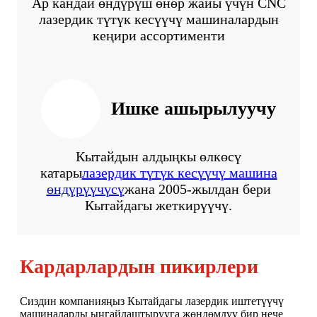
Ар кандай өндүрүш өнөр жайы үчүн CNC
лазердик түтүк кесүүчү машиналардын
кеңири ассортименти
Ишке ашырылуучу
Кытайдын алдыңкы өлкөсү
катары
лазердик түтүк кесүүчү машина
өндүрүүчүсү
жана 2005-жылдан бери
Кытайдагы жеткирүүчү.
Кардарлардын пикирлери
кшы
Сиздин компанияңыз Кытайдагы лазердик иштетүүчү
Кол
машиналарды ыңгайлаштырууга жөндөмдүү бир нече
ишт