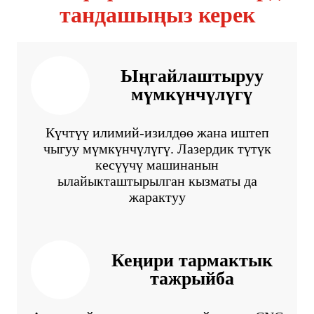
тандашыңыз керек
Ыңгайлаштыруу
мүмкүнчүлүгү
Күчтүү илимий-изилдөө жана иштеп
чыгуу мүмкүнчүлүгү. Лазердик түтүк
кесүүчү машинанын
ылайыкташтырылган кызматы да
жарактуу
Кеңири тармактык
тажрыйба