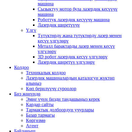
машина
Сызыктуу мотор була лазердик кесүүчү
машина
Роботтук лазердик кесүүчү машина
Лазердик ширетүүчү
Үлгү
Түтүктөрдү жана түтүктөрдү лазер менен
кесүү үлгүлөрү
Металл барактарды лазер менен кесүү
үлгүлөрү
3D робот лазердик кесүү үлгүлөрү
Лазердик ширетүү үлгүлөрү
Колдоо
Техникалык колдоо
Лазердик машиналардын каталогун жүктөп
алыңыз
Көп берилүүчү суроолор
Биз жөнүндө
Эмне үчүн бизди тандашыңыз керек
Кардар сайты
Тармактык долбоордун учурлары
Базар тармагы
Көргөзмө
Агент
Байланыш