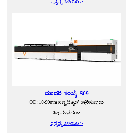
ಇನ್ನಷ್ಟು ತಿಳಿಯಿರಿ >
ಮಾದರಿ ಸಂಖ್ಯೆ: S09
OD: 10-90mm ಸಣ್ಣ ಟ್ಯೂಬ್ ಕತ್ತರಿಸುವುದು
ಸಿಇ ಮಾನದಂಡ
ಇನ್ನಷ್ಟು ತಿಳಿಯಿರಿ >