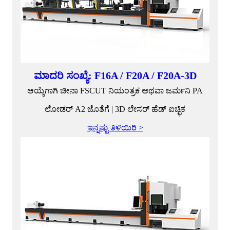
ಮಾದರಿ ಸಂಖ್ಯೆ: F16A / F20A / F20A-3D
ಆಯ್ಕೆಗಾಗಿ ಚೀನಾ FSCUT ನಿಯಂತ್ರಕ ಅಥವಾ ಜರ್ಮನಿ PA
ಲೋಡರ್ A2 ಜೊತೆಗೆ | 3D ಲೇಸರ್ ಹೆಡ್ ಐಚ್ಛಿಕ
ಇನ್ನಷ್ಟು ತಿಳಿಯಿರಿ >