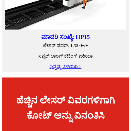
ಮಾದರಿ ಸಂಖ್ಯೆ: HP15
ಲೇಸರ್ ಪವರ್: 12000w+
ಸಪ್ಪರ್ ಲಾಂಗ್ ಕಟಿಂಗ್ ಏರಿಯಾ
ಇನ್ನಷ್ಟು ತಿಳಿಯಿರಿ >
ಹೆಚ್ಚಿನ ಲೇಸರ್ ವಿವರಗಳಿಗಾಗಿ
ಕೋಟ್ ಅನ್ನು ವಿನಂತಿಸಿ