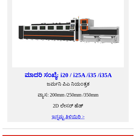
ಮಾದರಿ ಸಂಖ್ಯೆ: i20 / i25A /i35 /i35A
ಜರ್ಮನಿ ಪಿಎ ನಿಯಂತ್ರಕ
ವ್ಯಾಸ: 200mm /250mm /350mm
2D ಲೇಸರ್ ಹೆಡ್
ಇನ್ನಷ್ಟು ತಿಳಿಯಿರಿ >