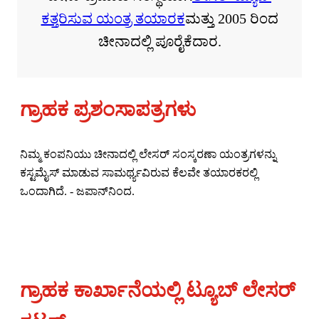
ಕತ್ತರಿಸುವ ಯಂತ್ರ ತಯಾರಕ
ಮತ್ತು 2005 ರಿಂದ
ಚೀನಾದಲ್ಲಿ ಪೂರೈಕೆದಾರ.
ಗ್ರಾಹಕ ಪ್ರಶಂಸಾಪತ್ರಗಳು
ನಿಮ್ಮ ಕಂಪನಿಯು ಚೀನಾದಲ್ಲಿ ಲೇಸರ್ ಸಂಸ್ಕರಣಾ ಯಂತ್ರಗಳನ್ನು
ನಿಮ
ಕಸ್ಟಮೈಸ್ ಮಾಡುವ ಸಾಮರ್ಥ್ಯವಿರುವ ಕೆಲವೇ ತಯಾರಕರಲ್ಲಿ
ಚೆನ್
ಒಂದಾಗಿದೆ. - ಜಪಾನ್‌ನಿಂದ.
ಗ್ರಾಹಕ ಕಾರ್ಖಾನೆಯಲ್ಲಿ ಟ್ಯೂಬ್ ಲೇಸರ್