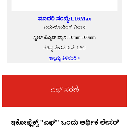
ಮಾದರಿ ಸಂಖ್ಯೆ:L16Max
ಬಹು-ಲೋಡಿಂಗ್ ವಿಧಾನ
ಸ್ಟೀಲ್ ಟ್ಯೂಬ್ ವ್ಯಾಸ: 10mm-160mm
ಗರಿಷ್ಠ ವೇಗವರ್ಧನೆ: 1.5G
ಇನ್ನಷ್ಟು ತಿಳಿಯಿರಿ >
ಎಫ್ ಸರಣಿ
ಇಕೋಫ್ಲೆಕ್ಸ್ "ಎಫ್" ಒಂದು ಆರ್ಥಿಕ ಲೇಸರ್