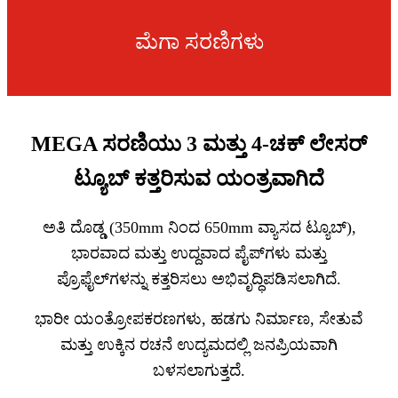
ಮೆಗಾ ಸರಣಿಗಳು
MEGA ಸರಣಿಯು 3 ಮತ್ತು 4-ಚಕ್ ಲೇಸರ್
ಟ್ಯೂಬ್ ಕತ್ತರಿಸುವ ಯಂತ್ರವಾಗಿದೆ
ಅತಿ ದೊಡ್ಡ (350mm ನಿಂದ 650mm ವ್ಯಾಸದ ಟ್ಯೂಬ್),
ಭಾರವಾದ ಮತ್ತು ಉದ್ದವಾದ ಪೈಪ್‌ಗಳು ಮತ್ತು
ಪ್ರೊಫೈಲ್‌ಗಳನ್ನು ಕತ್ತರಿಸಲು ಅಭಿವೃದ್ಧಿಪಡಿಸಲಾಗಿದೆ.
ಭಾರೀ ಯಂತ್ರೋಪಕರಣಗಳು, ಹಡಗು ನಿರ್ಮಾಣ, ಸೇತುವೆ
ಮತ್ತು ಉಕ್ಕಿನ ರಚನೆ ಉದ್ಯಮದಲ್ಲಿ ಜನಪ್ರಿಯವಾಗಿ
ಬಳಸಲಾಗುತ್ತದೆ.