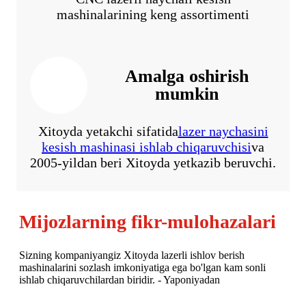
mashinalarining keng assortimenti
Amalga oshirish
mumkin
Xitoyda yetakchi sifatida
lazer naychasini
kesish mashinasi ishlab chiqaruvchisi
va
2005-yildan beri Xitoyda yetkazib beruvchi.
Mijozlarning fikr-mulohazalari
dan
Sizning kompaniyangiz Xitoyda lazerli ishlov berish
Qo'l
mashinalarini sozlash imkoniyatiga ega bo'lgan kam sonli
beri
ishlab chiqaruvchilardan biridir. - Yaponiyadan