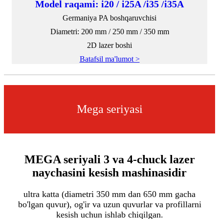
Model raqami: i20 / i25A /i35 /i35A
Germaniya PA boshqaruvchisi
Diametri: 200 mm / 250 mm / 350 mm
2D lazer boshi
Batafsil ma'lumot >
Mega seriyasi
MEGA seriyali 3 va 4-chuck lazer
naychasini kesish mashinasidir
ultra katta (diametri 350 mm dan 650 mm gacha
bo'lgan quvur), og'ir va uzun quvurlar va profillarni
kesish uchun ishlab chiqilgan.