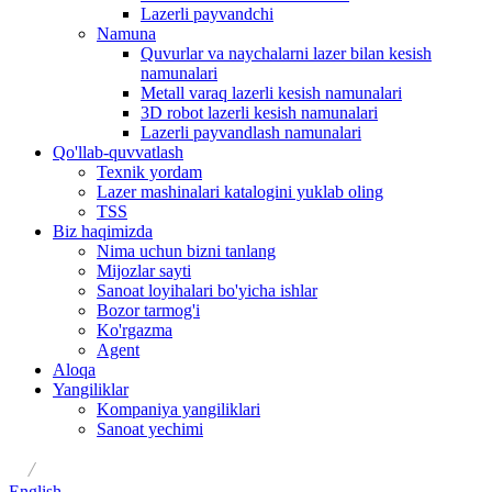
Lazerli payvandchi
Namuna
Quvurlar va naychalarni lazer bilan kesish
namunalari
Metall varaq lazerli kesish namunalari
3D robot lazerli kesish namunalari
Lazerli payvandlash namunalari
Qo'llab-quvvatlash
Texnik yordam
Lazer mashinalari katalogini yuklab oling
TSS
Biz haqimizda
Nima uchun bizni tanlang
Mijozlar sayti
Sanoat loyihalari bo'yicha ishlar
Bozor tarmog'i
Ko'rgazma
Agent
Aloqa
Yangiliklar
Kompaniya yangiliklari
Sanoat yechimi
/
English