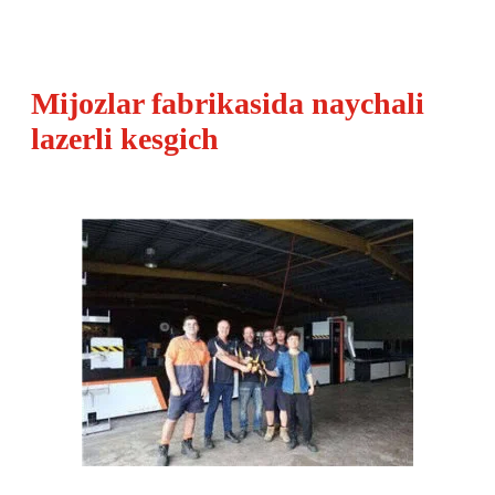
Mijozlar fabrikasida naychali
lazerli kesgich