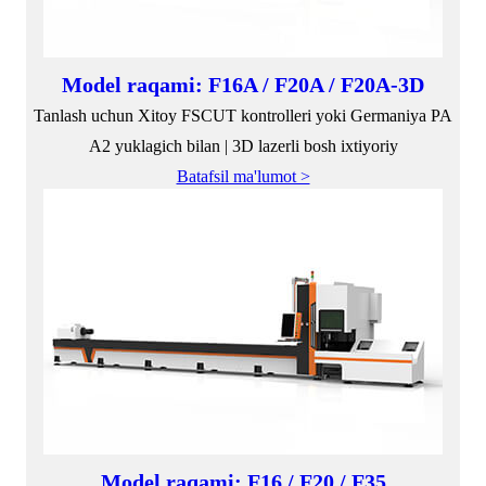
Model raqami: F16A / F20A / F20A-3D
Tanlash uchun Xitoy FSCUT kontrolleri yoki Germaniya PA
A2 yuklagich bilan | 3D lazerli bosh ixtiyoriy
Batafsil ma'lumot >
Model raqami: F16 / F20 / F35