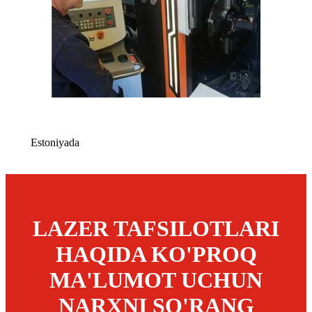
Estoniyada
LAZER TAFSILOTLARI
HAQIDA KO'PROQ
MA'LUMOT UCHUN
NARXNI SO'RANG