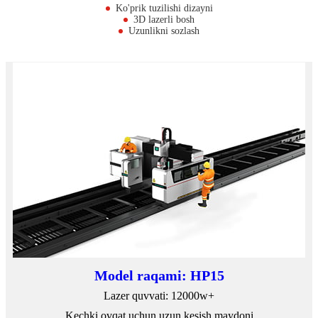
Ko'prik tuzilishi dizayni
3D lazerli bosh
Uzunlikni sozlash
Model raqami: HP15
Lazer quvvati: 12000w+
Kechki ovqat uchun uzun kesish maydoni