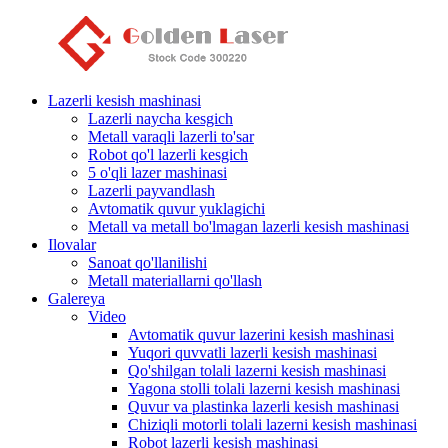
Lazerli kesish mashinasi
Lazerli naycha kesgich
Metall varaqli lazerli to'sar
Robot qo'l lazerli kesgich
5 o'qli lazer mashinasi
Lazerli payvandlash
Avtomatik quvur yuklagichi
Metall va metall bo'lmagan lazerli kesish mashinasi
Ilovalar
Sanoat qo'llanilishi
Metall materiallarni qo'llash
Galereya
Video
Avtomatik quvur lazerini kesish mashinasi
Yuqori quvvatli lazerli kesish mashinasi
Qo'shilgan tolali lazerni kesish mashinasi
Yagona stolli tolali lazerni kesish mashinasi
Quvur va plastinka lazerli kesish mashinasi
Chiziqli motorli tolali lazerni kesish mashinasi
Robot lazerli kesish mashinasi