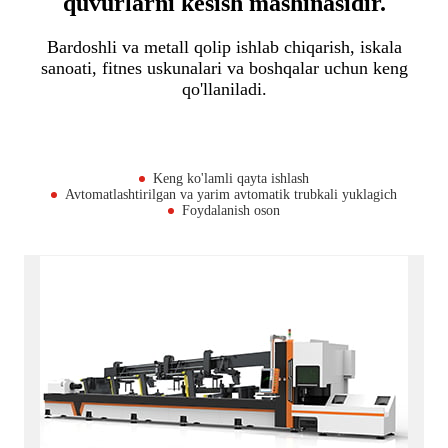
quvurlarni kesish mashinasidir.
Bardoshli va metall qolip ishlab chiqarish, iskala
sanoati, fitnes uskunalari va boshqalar uchun keng
qo'llaniladi.
Keng ko'lamli qayta ishlash
Avtomatlashtirilgan va yarim avtomatik trubkali yuklagich
Foydalanish oson