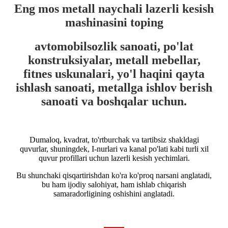
Eng mos metall naychali lazerli kesish
mashinasini toping
avtomobilsozlik sanoati, po'lat
konstruksiyalar, metall mebellar,
fitnes uskunalari, yo'l haqini qayta
ishlash sanoati, metallga ishlov berish
sanoati va boshqalar uchun.
Dumaloq, kvadrat, to'rtburchak va tartibsiz shakldagi
quvurlar, shuningdek, I-nurlari va kanal po'lati kabi turli xil
quvur profillari uchun lazerli kesish yechimlari.
Bu shunchaki qisqartirishdan ko'ra ko'proq narsani anglatadi,
bu ham ijodiy salohiyat, ham ishlab chiqarish
samaradorligining oshishini anglatadi.