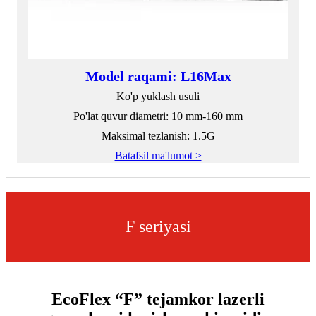
Model raqami: L16Max
Ko'p yuklash usuli
Po'lat quvur diametri: 10 mm-160 mm
Maksimal tezlanish: 1.5G
Batafsil ma'lumot >
F seriyasi
EcoFlex “F” tejamkor lazerli