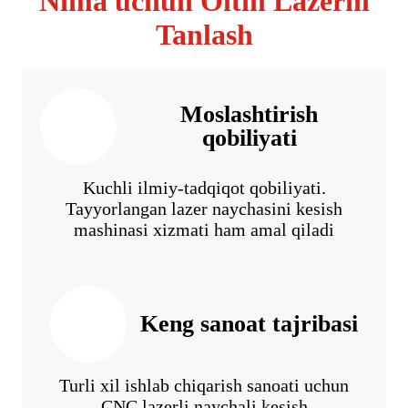
Nima uchun Oltin Lazerni
Tanlash
Moslashtirish
qobiliyati
Kuchli ilmiy-tadqiqot qobiliyati.
Tayyorlangan lazer naychasini kesish
mashinasi xizmati ham amal qiladi
Keng sanoat tajribasi
Turli xil ishlab chiqarish sanoati uchun
CNC lazerli naychali kesish