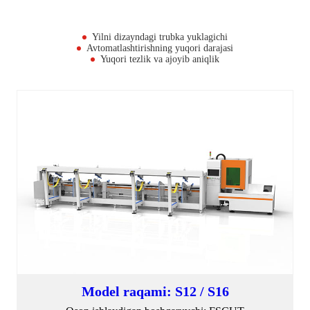
Yilni dizayndagi trubka yuklagichi
Avtomatlashtirishning yuqori darajasi
Yuqori tezlik va ajoyib aniqlik
Model raqami: S12 / S16