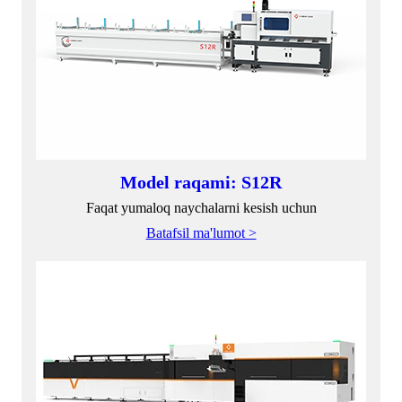
Model raqami: S12R
Faqat yumaloq naychalarni kesish uchun
Batafsil ma'lumot >