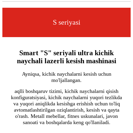
S seriyasi
Smart "S" seriyali ultra kichik
naychali lazerli kesish mashinasi
Ayniqsa, kichik naychalarni kesish uchun
mo'ljallangan.
aqlli boshqaruv tizimi, kichik naychalarni qisish
konfiguratsiyasi, kichik naychalarni yuqori tezlikda
va yuqori aniqlikda kesishga erishish uchun to'liq
avtomatlashtirilgan oziqlantirish, kesish va qayta
o'rash. Metall mebellar, fitnes uskunalari, javon
sanoati va boshqalarda keng qo'llaniladi.