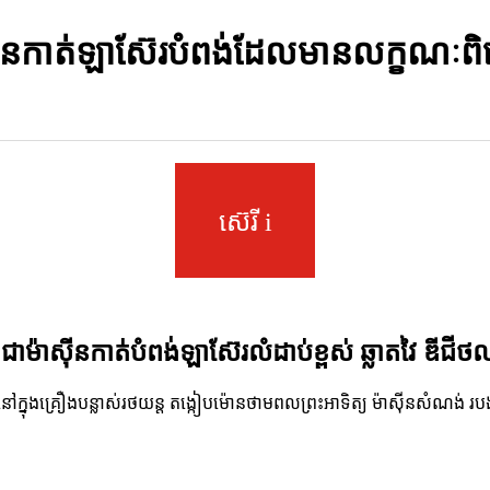
៊ីនកាត់ឡាស៊ែរបំពង់ដែលមានលក្ខណៈ
ស៊េរី i
គឺជាម៉ាស៊ីនកាត់បំពង់ឡាស៊ែរលំដាប់ខ្ពស់ ឆ្លាតវៃ ឌីជីថល
នៅក្នុងគ្រឿងបន្លាស់រថយន្ត តង្កៀបម៉ោនថាមពលព្រះអាទិត្យ ម៉ាស៊ីនសំណង់ 