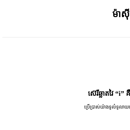
ម៉ាស
ស៊េរីឆ្លាតវៃ “i” 
ប្រើប្រាស់យ៉ាងទូលំទូលាយ