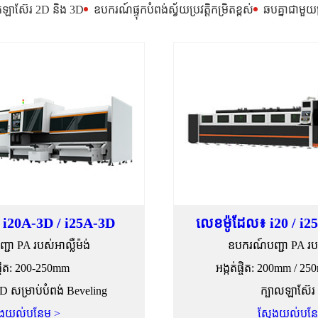
់ឡាស៊ែរ 2D និង 3D
ឧបករណ៍ផ្ទុកបំពង់ស្វ័យប្រវត្តិកម្រិតខ្ពស់
ឆបគ្នាជាមួយប
 i20A-3D / i25A-3D
លេខម៉ូដែល៖ i20 / i25
ជា PA របស់អាល្លឺម៉ង់
ឧបករណ៍បញ្ជា PA របស់
់ផ្ចិត: 200-250mm
អង្កត់ផ្ចិត: 200mm / 
D សម្រាប់បំពង់ Beveling
ក្បាលឡាស៊ែរ
ែងយល់បន្ថែម >
ស្វែងយល់បន្ថ