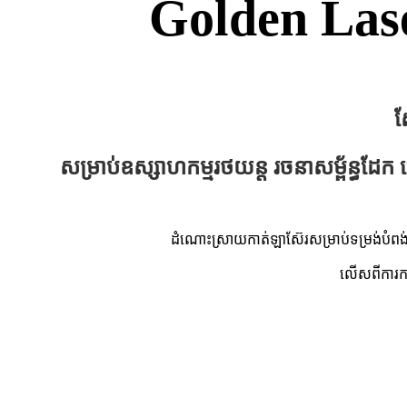
Golden Lase
ស
សម្រាប់ឧស្សាហកម្មរថយន្ត រចនាសម្ព័ន្ធដែ
ដំណោះស្រាយកាត់ឡាស៊ែរសម្រាប់ទម្រង់បំពង
លើសពីការកាត