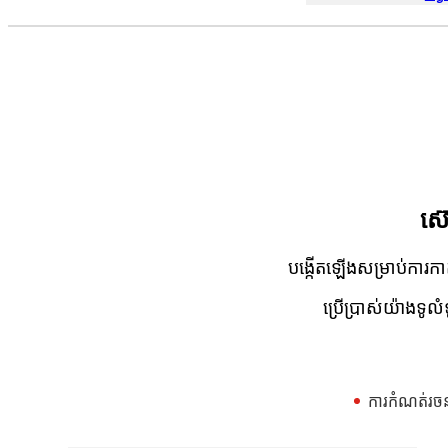
ស៊
បង្កើតឡើងសម្រាប់ការកាត
ប្រើប្រាស់យ៉ាងទូល
ការកំណត់រចន