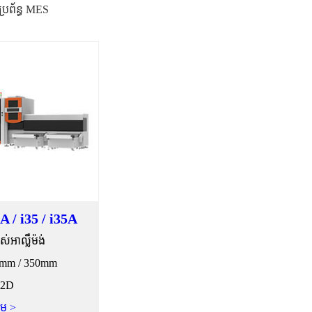
្រព័ន្ធ MES
A / i35 / i35A
អាល្លឺម៉ង់
250mm / 350mm
 2D
ែម >