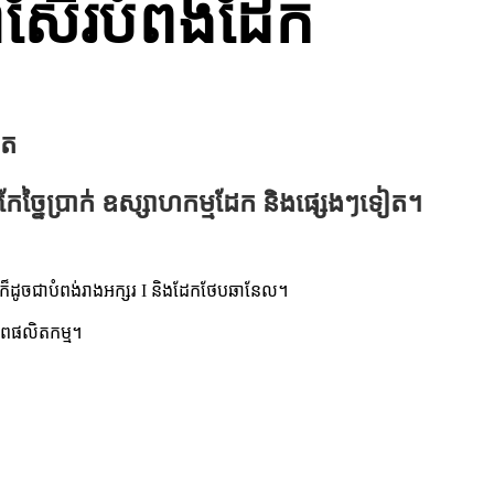
ស៊ែរបំពង់ដែក
ុត
ែច្នៃប្រាក់ ឧស្សាហកម្មដែក និងផ្សេងៗទៀត។
ក៏ដូចជាបំពង់រាងអក្សរ I និងដែកថែបឆានែល។
ភាពផលិតកម្ម។