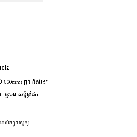
uck
ល់ 650mm) ធ្ងន់ និងវែង។
ម្មរចនាសម្ព័ន្ធដែក
ណល់កន្ទុយសូន្យ