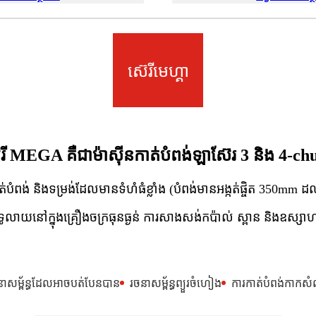
ស៊េរីមេហ្គា
េរី MEGA គឺជាម៉ាស៊ីនកាត់បំពង់ឡាស៊ែរ 3 និង 4-ch
់បំពង់ និងទម្រង់ដែលមានទំហំធំខ្លាំង (បំពង់មានអង្កត់ផ្ចិត 350mm ដ
ំទូលាយនៅក្នុងគ្រឿងចក្រធុនធ្ងន់ ការសាងសង់កប៉ាល់ ស្ពាន និងឧស្សាហក
ាសម្ព័ន្ធដែលអាចបត់បែនបាន
រចនាសម្ព័ន្ធព្យួរចំហៀង
ការកាត់បំពង់កាកសំ