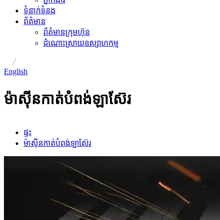
ទំនាក់ទំនង
ព័ត៌មាន
ព័ត៌មានក្រុមហ៊ុន
ដំណោះស្រាយឧស្សាហកម្ម
/
English
ម៉ាស៊ីនកាត់បំពង់ឡាស៊ែរ
ផ្ទះ
ម៉ាស៊ីនកាត់បំពង់ឡាស៊ែរ