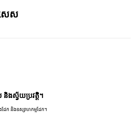
ពិសេស
 និងស្វ័យប្រវត្តិ។
របងដែក និងឧស្សាហកម្មដែក។