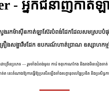
r - អ្នកជំនាញកាត់ឡា
្វែងរកម៉ាស៊ីនកាត់ឡាស៊ែរបំពង់ដែកដែលសមស្របបំផ
ក គ្រឿងសង្ហារឹមដែក ឧបករណ៍ហាត់ប្រាណ ឧស្សាហកម្មក
់ជាច្រើនប្រភេទ — រួមទាំងបំពង់មូល ការ៉េ ចតុកោណកែង និងរាងមិនទៀងទាត់ 
់ត នេះតំណាងឱ្យការធ្វើឱ្យប្រសើរឡើងទាំងសក្តានុពលច្នៃប្រឌិត និងប្រសិទ្ធ