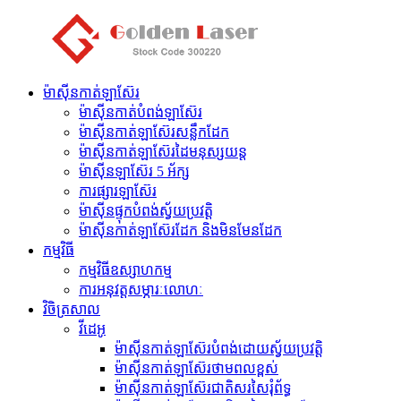
ម៉ាស៊ីនកាត់ឡាស៊ែរ
ម៉ាស៊ីនកាត់បំពង់ឡាស៊ែរ
ម៉ាស៊ីនកាត់ឡាស៊ែរសន្លឹកដែក
ម៉ាស៊ីនកាត់ឡាស៊ែរដៃមនុស្សយន្ត
ម៉ាស៊ីនឡាស៊ែរ 5 អ័ក្ស
ការផ្សារឡាស៊ែរ
ម៉ាស៊ីន​ផ្ទុក​បំពង់​ស្វ័យប្រវត្តិ
ម៉ាស៊ីនកាត់ឡាស៊ែរដែក និងមិនមែនដែក
កម្មវិធី
កម្មវិធីឧស្សាហកម្ម
ការអនុវត្តសម្ភារៈលោហៈ
វិចិត្រសាល
វីដេអូ
ម៉ាស៊ីនកាត់ឡាស៊ែរបំពង់ដោយស្វ័យប្រវត្តិ
ម៉ាស៊ីនកាត់ឡាស៊ែរថាមពលខ្ពស់
ម៉ាស៊ីនកាត់ឡាស៊ែរជាតិសរសៃរុំព័ទ្ធ