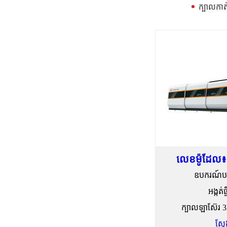
ក្បាលកាត
លេខម៉ូដែល៖
ឧបករណ៍បញ្
អង្កត
ក្បាលឡាស៊ែរ 3
ស្វ