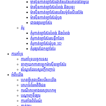
ម៉ាស៊ីនកាត់ឡាស៊ែរជាតិសរសៃតារាងតែមួយ
ម៉ាស៊ីនកាត់ឡាស៊ែរបំពង់ និងបន្ទះ
ម៉ាស៊ីនកាត់ឡាស៊ែរសរសៃម៉ូទ័រលីនេអ៊ែរ
ម៉ាស៊ីនកាត់ឡាស៊ែររ៉ូបូត
ជាងផ្សារឡាស៊ែរ
គំរូ
គំរូកាត់ឡាស៊ែរបំពង់ និងបំពង់
គំរូកាត់ឡាស៊ែរសន្លឹកដែក
គំរូកាត់ឡាស៊ែររ៉ូបូត 3D
គំរូផ្សារដែកឡាស៊ែរ
ការគាំទ្រ
ការគាំទ្របច្ចេកទេស
ទាញយកកាតាឡុកម៉ាស៊ីនឡាស៊ែរ
សំណួរដែលសួរញឹកញាប់
អំពីយើង
ហេតុអ្វីត្រូវជ្រើសរើសយើង
គេហទំព័រអតិថិជន
ករណីគម្រោងឧស្សាហកម្ម
បណ្តាញទីផ្សារ
ការតាំងពិព័រណ៍
ភ្នាក់ងារ