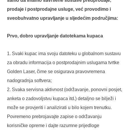
samo da imamo savršene sustave predprodaje,
prodaje i postprodajne usluge, već provodimo i
sveobuhvatno upravljanje u sljedećim područjima:
Prvo, dobro upravljanje datotekama kupaca
1. Svaki kupac ima svoju datoteku u globalnom sustavu
za obradu informacija o postprodajnim uslugama tvrtke
Golden Laser, čime se osigurava pravovremena
nadogradnja softvera;
2. Svaka servisna aktivnost (održavanje, ponovni posjet,
anketa o zadovoljstvu kupaca itd.) detaljno se bilježi i
može se provjeriti i analizirati u bilo kojem trenutku.
Povremeno prebrojavajte zapise o održavanju
korisničke opreme i dajte razumne prijedloge