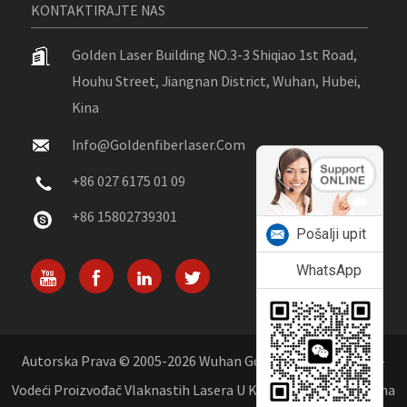
KONTAKTIRAJTE NAS
Golden Laser Building NO.3-3 Shiqiao 1st Road,
Houhu Street, Jiangnan District, Wuhan, Hubei,
Kina
Info@goldenfiberlaser.com
+86 027 6175 01 09
+86 15802739301
Pošalji upit
WhatsApp
Autorska Prava © 2005-2026 Wuhan Golden Laser Co., Ltd. -
Vodeći Proizvođač Vlaknastih Lasera U Kini Sva Prava Pridržana