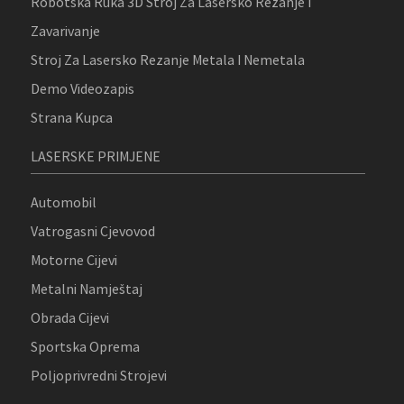
Robotska Ruka 3D Stroj Za Lasersko Rezanje I
Zavarivanje
Stroj Za Lasersko Rezanje Metala I Nemetala
Demo Videozapis
Strana Kupca
LASERSKE PRIMJENE
Automobil
Vatrogasni Cjevovod
Motorne Cijevi
Metalni Namještaj
Obrada Cijevi
Sportska Oprema
Poljoprivredni Strojevi