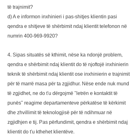
të trajnimit?
d) A e informon inxhinieri i pas-shitjes klientin pasi
qendra e shitjeve të shërbimit ndaj klientit telefonon në
numrin 400-969-9920?
4. Sipas situatës së kthimit, nëse ka ndonjë problem,
qendra e shërbimit ndaj klientit do të njoftojë inxhinierin
teknik të shërbimit ndaj klientit ose inxhinierin e trajnimit
për të marrë masa për ta zgjidhur. Nëse ende nuk mund
të zgjidhet, ne do t'u dërgojmë "letrën e kontaktit të
punës" reagime departamenteve përkatëse të kërkimit
dhe zhvillimit të teknologjisë për të ndihmuar në
zgjidhjen e tij. Pas përfundimit, qendra e shërbimit ndaj
klientit do t'u kthehet klientëve.