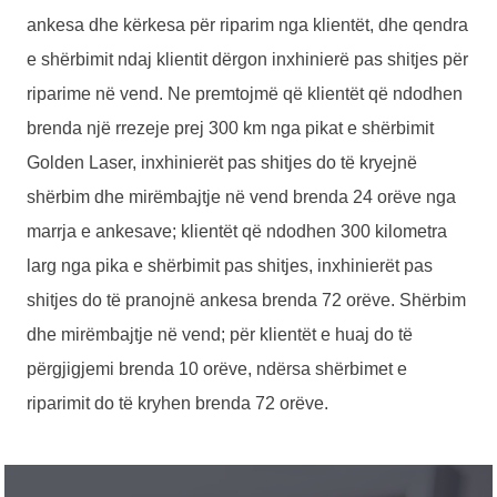
ankesa dhe kërkesa për riparim nga klientët, dhe qendra
e shërbimit ndaj klientit dërgon inxhinierë pas shitjes për
riparime në vend. Ne premtojmë që klientët që ndodhen
brenda një rrezeje prej 300 km nga pikat e shërbimit
Golden Laser, inxhinierët pas shitjes do të kryejnë
shërbim dhe mirëmbajtje në vend brenda 24 orëve nga
marrja e ankesave; klientët që ndodhen 300 kilometra
larg nga pika e shërbimit pas shitjes, inxhinierët pas
shitjes do të pranojnë ankesa brenda 72 orëve. Shërbim
dhe mirëmbajtje në vend; për klientët e huaj do të
përgjigjemi brenda 10 orëve, ndërsa shërbimet e
riparimit do të kryhen brenda 72 orëve.