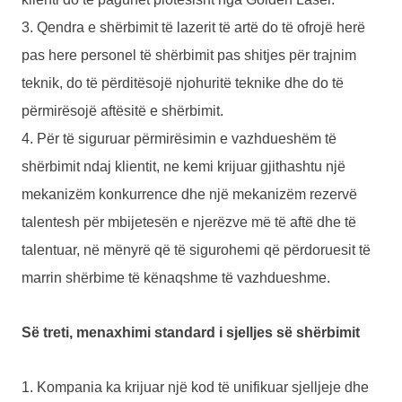
3. Qendra e shërbimit të lazerit të artë do të ofrojë herë
pas here personel të shërbimit pas shitjes për trajnim
teknik, do të përditësojë njohuritë teknike dhe do të
përmirësojë aftësitë e shërbimit.
4. Për të siguruar përmirësimin e vazhdueshëm të
shërbimit ndaj klientit, ne kemi krijuar gjithashtu një
mekanizëm konkurrence dhe një mekanizëm rezervë
talentesh për mbijetesën e njerëzve më të aftë dhe të
talentuar, në mënyrë që të sigurohemi që përdoruesit të
marrin shërbime të kënaqshme të vazhdueshme.
Së treti, menaxhimi standard i sjelljes së shërbimit
1. Kompania ka krijuar një kod të unifikuar sjelljeje dhe