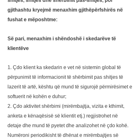
shitjes, shitjes dhe shërbimit pas-shitjes, por
gjithashtu kryejmë menaxhim gjithëpërfshirës në
fushat e mëposhtme:
Së pari, menaxhim i shëndoshë i skedarëve të
klientëve
1. Çdo klient ka skedarin e vet në sistemin global të
përpunimit të informacionit të shërbimit pas shitjes të
lazerit të artë, kështu që mund të sigurojë përmirësimet e
softuerit në kohën e duhur;
2. Çdo aktivitet shërbimi (mirëmbajtja, vizita e kthimit,
anketa e kënaqësisë së klientit etj.) regjistrohet në
detaje dhe mund të pyetet dhe analizohet në çdo kohë.
Numëroni periodikisht të dhënat e mirëmbajtjes së