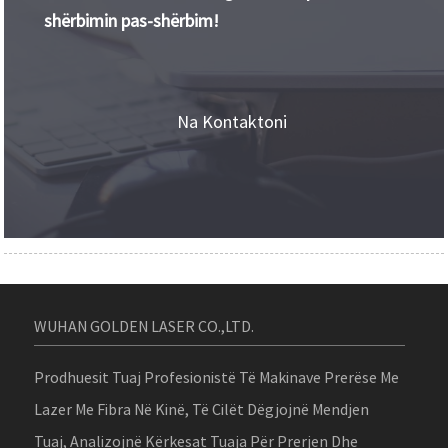
shërbimin pas-shërbim!
Na Kontaktoni
WUHAN GOLDEN LASER CO.,LTD.
Prodhuesit Tuaj Profesionistë Të Makinave Prerëse Me
Lazer Me Fibra Në Kinë, Të Cilët Dëgjojnë Mendjen
Tuaj, Analizojnë Kërkesat Tuaja Për Prerjen Dhe