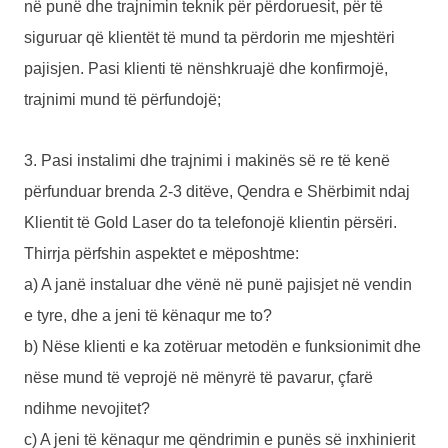
në punë dhe trajnimin teknik për përdoruesit, për të
siguruar që klientët të mund ta përdorin me mjeshtëri
pajisjen. Pasi klienti të nënshkruajë dhe konfirmojë,
trajnimi mund të përfundojë;
3. Pasi instalimi dhe trajnimi i makinës së re të kenë
përfunduar brenda 2-3 ditëve, Qendra e Shërbimit ndaj
Klientit të Gold Laser do ta telefonojë klientin përsëri.
Thirrja përfshin aspektet e mëposhtme:
a) A janë instaluar dhe vënë në punë pajisjet në vendin
e tyre, dhe a jeni të kënaqur me to?
b) Nëse klienti e ka zotëruar metodën e funksionimit dhe
nëse mund të veprojë në mënyrë të pavarur, çfarë
ndihme nevojitet?
c) A jeni të kënaqur me qëndrimin e punës së inxhinierit