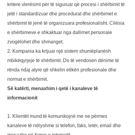
kritere vlerësimi për të siguruar që procesi i shërbimit të
jetë i standardizuar dhe procedurat dhe shërbimet e
shërbimit të jenë të organizuara profesionalisht. Cilësia
e shërbimeve e shkaktuar nga dallimet personale
zvogëlohet dhe shmanget.
2. Kompania ka krijuar një sistem shumëplanësh
mbikëqyrjeje të shërbimit. Do të vendosen dënime të
rënda ndaj atyre që shkelin etikën profesionale dhe
normat e shërbimit.
Së katërti, menaxhim i qetë i kanaleve të
informacionit
1. Klientët mund të komunikojnë me ne përmes
kanaleve të ndryshme si telefon, faks, letër, email dhe
mesazhe në faqen e internetit.