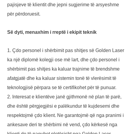
pajisjeve të klientit dhe jepni sugjerime të arsyeshme
për përdoruesit.
Së dyti, menaxhim i rreptë i ekipit teknik
1. Çdo personel i shërbimit pas shitjes së Golden Laser
ka një diplomë kolegji ose më lart, dhe çdo personel i
shërbimit pas shitjes ka kaluar trajnime të brendshme
afatgjatë dhe ka kaluar sistemin tonë të vlerësimit të
teknologjisë përpara se të certifikohet për të punuar.
2. Interesat e klientëve janë gjithmonë në plan të parë,
dhe është përgjegjësi e palëkundur të kujdesemi dhe
respektojmë çdo klient. Ne garantojmë që nga pranimi i
ankesave deri te shërbimi në vend, çdo kërkesë nga
klienti do të paguhet plotësisht nga Golden Laser.