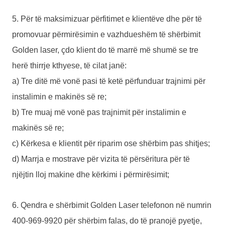
5. Për të maksimizuar përfitimet e klientëve dhe për të
promovuar përmirësimin e vazhdueshëm të shërbimit
Golden laser, çdo klient do të marrë më shumë se tre
herë thirrje kthyese, të cilat janë:
a) Tre ditë më vonë pasi të ketë përfunduar trajnimi për
instalimin e makinës së re;
b) Tre muaj më vonë pas trajnimit për instalimin e
makinës së re;
c) Kërkesa e klientit për riparim ose shërbim pas shitjes;
d) Marrja e mostrave për vizita të përsëritura për të
njëjtin lloj makine dhe kërkimi i përmirësimit;
6. Qendra e shërbimit Golden Laser telefonon në numrin
400-969-9920 për shërbim falas, do të pranojë pyetje,