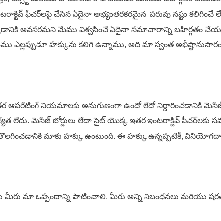
రాక్టివ్ ఫీచర్‌లపై చేసిన ఏదైనా అభ్యంతరకరమైన, పరువు నష్టం కలిగించే 
ర్చడానికి అవసరమని మేము విశ్వసించే ఏదైనా సమాచారాన్ని బహిర్గతం చేయడ
ికి మేము ఎల్లప్పుడూ హక్కును కలిగి ఉన్నాము, అది మా స్వంత అభీష్టాన
రేటింగ్ నియమాలకు అనుగుణంగా ఉందో లేదో నిర్ధారించడానికి మెసేజ్ బోర
్యత లేదు. మెసేజ్ బోర్డులు లేదా సైట్ యొక్క ఇతర ఇంటరాక్టివ్ ఫీచర్‌లకు
ా తొలగించడానికి మాకు హక్కు ఉంటుంది. ఈ హక్కు ఉన్నప్పటికీ, వినియోగదార
ేటప్పుడు మీరు మా ఒప్పందాన్ని పాటించాలి. మీరు అన్ని నిబంధనలు మరియు షర