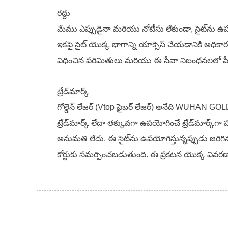
రద్దు
మేము ఎప్పుడైనా మరియు నోటీసు లేకుండా, సైట్‌ను ఉపయో
ఇకపై సైట్ యొక్క భాగాన్ని యాక్సెస్ చేయడానికి అధికార
విధించిన పరిమితులు మరియు ఈ సేవా నిబంధనలలో పే
ట్రేడ్‌మార్క్
గోల్డెన్ లేజర్ (Vtop ఫైబర్ లేజర్) అనేది WUHAN GOL
ట్రేడ్‌మార్క్ లేదా తక్కువగా ఉపయోగించే ట్రేడ్‌మార్క్
అనుమతి లేదు. ఈ సైట్‌ను ఉపయోగిస్తున్నప్పుడు జరిగిన వ
కోర్టుకు సమర్పించబడుతుంది. ఈ ప్రకటన యొక్క 