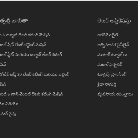
్పత్తి జాబితా
లేజర్ అప్లికేషన్లు
ప్ & ట్యూబ్ లేజర్ కటింగ్ మెషిన్
ఆటోమొబైల్
టల్ షీట్ లేజర్ కట్టింగ్ మెషిన్
అగ్నిమాపక పైప్‌లైన్
టల్ ప్లేట్ మరియు ట్యూబ్ లేజర్ కటింగ్
మోటార్ ట్యూబ్‌లు
షిన్
మెటల్ ఫర్నిచర్
బోటిక్ ఆర్మ్ 3D లేజర్ కటింగ్ మరియు వెల్డింగ్
ట్యూబ్స్ ప్రాసెసింగ్
షిన్
క్రీడా సామగ్రి
టల్ & నాన్-మెటల్ లేజర్ కటింగ్ మెషిన్
వ్యవసాయ యంత్రాలు
మో వీడియో
్టమర్ వైపు