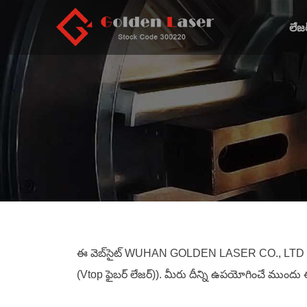
లేజర
ఈ వెబ్‌సైట్ WUHAN GOLDEN LASER CO., LTD యాజ
(Vtop ఫైబర్ లేజర్)). మీరు దీన్ని ఉపయోగించే ముం