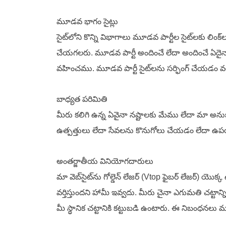
మూడవ భాగం సైట్లు
సైట్‌లోని కొన్ని విభాగాలు మూడవ పార్టీల సైట్‌లకు ల
చేయగలరు. మూడవ పార్టీ అందించే లేదా అందించే ఏదై
వహించము. మూడవ పార్టీ సైట్‌లను సర్ఫింగ్ చేయడం వల్ల 
బాధ్యత పరిమితి
మీరు కలిగి ఉన్న ఏవైనా నష్టాలకు మేము లేదా మా అనుబం
ఉత్పత్తులు లేదా సేవలను కొనుగోలు చేయడం లేదా ఉప
అంతర్జాతీయ వినియోగదారులు
మా వెబ్‌సైట్‌ను గోల్డెన్ లేజర్ (Vtop ఫైబర్ లేజర్) యొక్
వర్తిస్తుందని హామీ ఇవ్వదు. మీరు చైనా ఎగుమతి చట్ట
మీ స్థానిక చట్టానికి కట్టుబడి ఉంటారు. ఈ నిబంధనలు